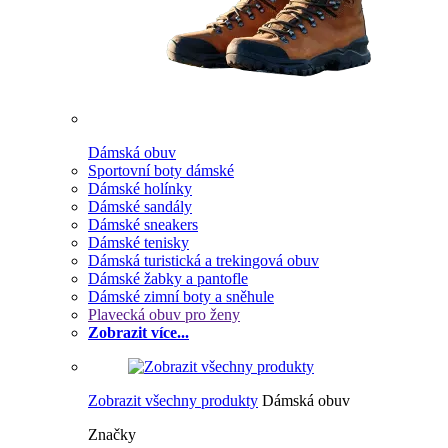
Dámská obuv
Sportovní boty dámské
Dámské holínky
Dámské sandály
Dámské sneakers
Dámské tenisky
Dámská turistická a trekingová obuv
Dámské žabky a pantofle
Dámské zimní boty a sněhule
Plavecká obuv pro ženy
Zobrazit více...
Zobrazit všechny produkty
Dámská obuv
Značky