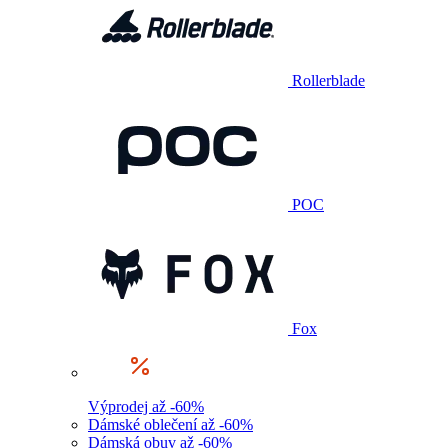
Rollerblade
POC
Fox
Výprodej až -60%
Dámské oblečení až -60%
Dámská obuv až -60%