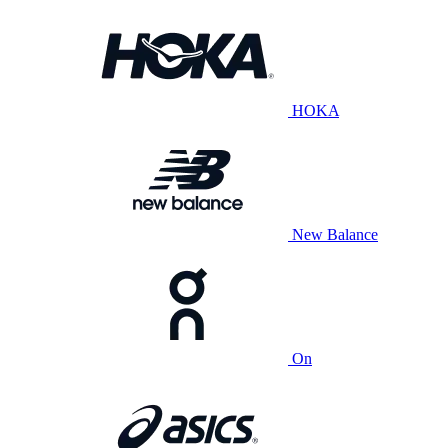
HOKA
New Balance
On