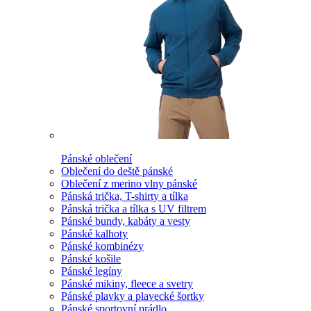
Pánské oblečení
Oblečení do deště pánské
Oblečení z merino vlny pánské
Pánská trička, T-shirty a tílka
Pánská trička a tílka s UV filtrem
Pánské bundy, kabáty a vesty
Pánské kalhoty
Pánské kombinézy
Pánské košile
Pánské legíny
Pánské mikiny, fleece a svetry
Pánské plavky a plavecké šortky
Pánské sportovní prádlo