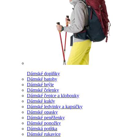
Dámské doplňky
Dámské batohy
Dámské brýle
Dámské čelenky
Dámské čepice a klobouky
Dámské kukly
Dámské ledvinky a kapsičky
Dámské opasky
Dámské peněženky
Dámské ponožky
Dámská potítka
Dámské rukavice