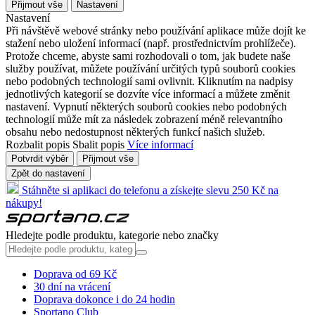
Přijmout vše
Nastavení
Nastavení
Při návštěvě webové stránky nebo používání aplikace může dojít ke
stažení nebo uložení informací (např. prostřednictvím prohlížeče).
Protože chceme, abyste sami rozhodovali o tom, jak budete naše
služby používat, můžete používání určitých typů souborů cookies
nebo podobných technologií sami ovlivnit. Kliknutím na nadpisy
jednotlivých kategorií se dozvíte více informací a můžete změnit
nastavení. Vypnutí některých souborů cookies nebo podobných
technologií může mít za následek zobrazení méně relevantního
obsahu nebo nedostupnost některých funkcí našich služeb.
Rozbalit popis
Sbalit popis
Více informací
Potvrdit výběr
Přijmout vše
Zpět do nastavení
Stáhněte si aplikaci do telefonu a získejte slevu 250 Kč na
nákupy!
Hledejte podle produktu, kategorie nebo značky
Doprava od 69 Kč
30 dní na vrácení
Doprava dokonce i do 24 hodin
Sportano Club