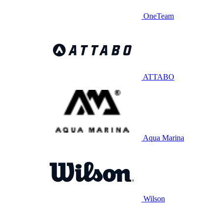
OneTeam
ATTABO
Aqua Marina
Wilson