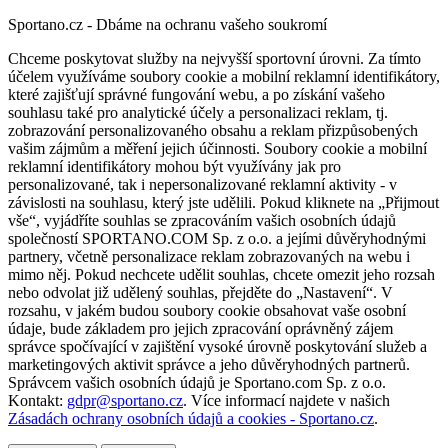
Sportano.cz - Dbáme na ochranu vašeho soukromí
Chceme poskytovat služby na nejvyšší sportovní úrovni. Za tímto
účelem využíváme soubory cookie a mobilní reklamní identifikátory,
které zajišťují správné fungování webu, a po získání vašeho
souhlasu také pro analytické účely a personalizaci reklam, tj.
zobrazování personalizovaného obsahu a reklam přizpůsobených
vašim zájmům a měření jejich účinnosti. Soubory cookie a mobilní
reklamní identifikátory mohou být využívány jak pro
personalizované, tak i nepersonalizované reklamní aktivity - v
závislosti na souhlasu, který jste udělili. Pokud kliknete na „Přijmout
vše“, vyjádříte souhlas se zpracováním vašich osobních údajů
společností SPORTANO.COM Sp. z o.o. a jejími důvěryhodnými
partnery, včetně personalizace reklam zobrazovaných na webu i
mimo něj. Pokud nechcete udělit souhlas, chcete omezit jeho rozsah
nebo odvolat již udělený souhlas, přejděte do „Nastavení“. V
rozsahu, v jakém budou soubory cookie obsahovat vaše osobní
údaje, bude základem pro jejich zpracování oprávněný zájem
správce spočívající v zajištění vysoké úrovně poskytování služeb a
marketingových aktivit správce a jeho důvěryhodných partnerů.
Správcem vašich osobních údajů je Sportano.com Sp. z o.o.
Kontakt:
gdpr@sportano.cz
. Více informací najdete v našich
Zásadách ochrany osobních údajů a cookies - Sportano.cz
.