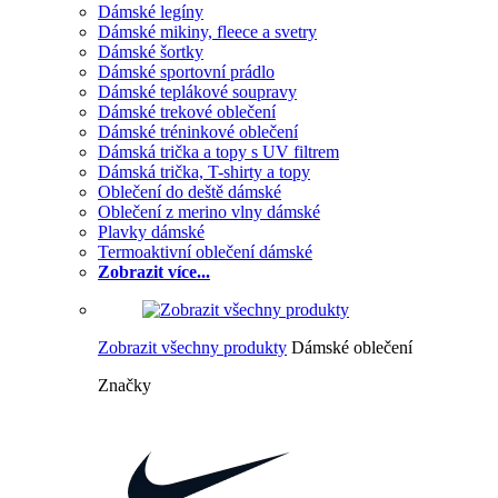
Dámské legíny
Dámské mikiny, fleece a svetry
Dámské šortky
Dámské sportovní prádlo
Dámské teplákové soupravy
Dámské trekové oblečení
Dámské tréninkové oblečení
Dámská trička a topy s UV filtrem
Dámská trička, T-shirty a topy
Oblečení do deště dámské
Oblečení z merino vlny dámské
Plavky dámské
Termoaktivní oblečení dámské
Zobrazit více...
Zobrazit všechny produkty
Dámské oblečení
Značky