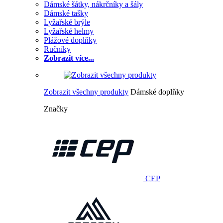
Dámské šátky, nákrčníky a šály
Dámské tašky
Lyžařské brýle
Lyžařské helmy
Plážové doplňky
Ručníky
Zobrazit více...
Zobrazit všechny produkty
Dámské doplňky
Značky
CEP