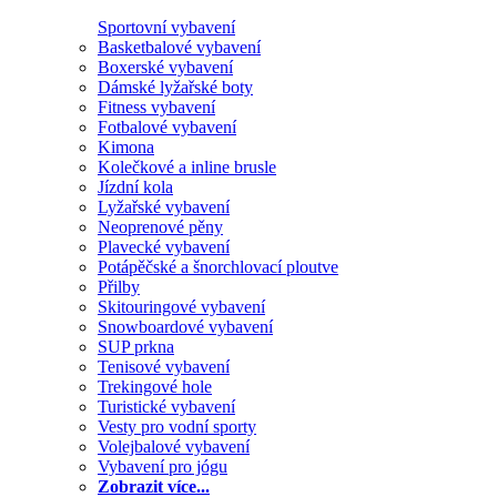
Sportovní vybavení
Basketbalové vybavení
Boxerské vybavení
Dámské lyžařské boty
Fitness vybavení
Fotbalové vybavení
Kimona
Kolečkové a inline brusle
Jízdní kola
Lyžařské vybavení
Neoprenové pěny
Plavecké vybavení
Potápěčské a šnorchlovací ploutve
Přilby
Skitouringové vybavení
Snowboardové vybavení
SUP prkna
Tenisové vybavení
Trekingové hole
Turistické vybavení
Vesty pro vodní sporty
Volejbalové vybavení
Vybavení pro jógu
Zobrazit více...