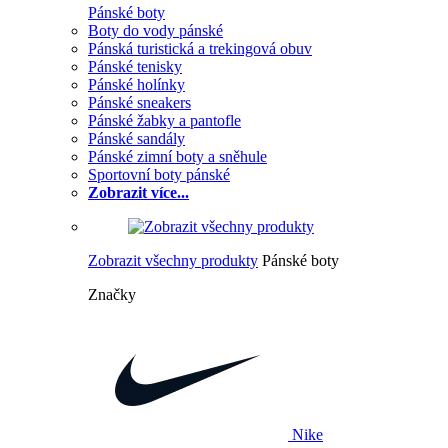
Pánské boty
Boty do vody pánské
Pánská turistická a trekingová obuv
Pánské tenisky
Pánské holínky
Pánské sneakers
Pánské žabky a pantofle
Pánské sandály
Pánské zimní boty a sněhule
Sportovní boty pánské
Zobrazit více...
Zobrazit všechny produkty
Pánské boty
Značky
Nike