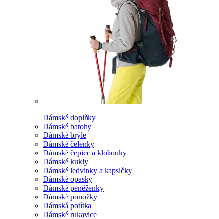
Dámské doplňky
Dámské batohy
Dámské brýle
Dámské čelenky
Dámské čepice a klobouky
Dámské kukly
Dámské ledvinky a kapsičky
Dámské opasky
Dámské peněženky
Dámské ponožky
Dámská potítka
Dámské rukavice