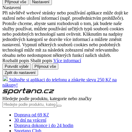
Přijmout vše
Nastavení
Nastavení
Při návštěvě webové stránky nebo používání aplikace může dojít ke
stažení nebo uložení informací (např. prostřednictvím prohlížeče).
Protože chceme, abyste sami rozhodovali o tom, jak budete naše
služby používat, můžete používání určitých typů souborů cookies
nebo podobných technologií sami ovlivnit. Kliknutím na nadpisy
jednotlivých kategorií se dozvíte více informací a můžete změnit
nastavení. Vypnutí některých souborů cookies nebo podobných
technologií může mít za následek zobrazení méně relevantního
obsahu nebo nedostupnost některých funkcí našich služeb.
Rozbalit popis
Sbalit popis
Více informací
Potvrdit výběr
Přijmout vše
Zpět do nastavení
Stáhněte si aplikaci do telefonu a získejte slevu 250 Kč na
nákupy!
Hledejte podle produktu, kategorie nebo značky
Doprava od 69 Kč
30 dní na vrácení
Doprava dokonce i do 24 hodin
Sportano Club