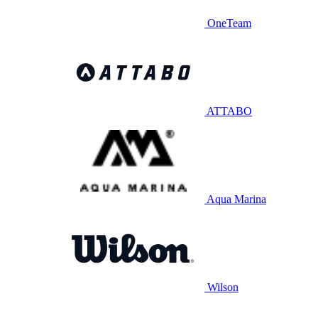
OneTeam
ATTABO
Aqua Marina
Wilson