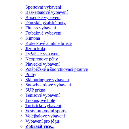
Sportovní vybavení
Basketbalové vybavení
Boxerské vybavení
Dámské lyžařské boty
Fitness vybavení
Fotbalové vybavení
Kimona
Kolečkové a inline brusle
Jízdní kola
Lyžařské vybavení
Neoprenové pěny
Plavecké vybavení
Potápěčské a šnorchlovací ploutve
Přilby
Skitouringové vybavení
Snowboardové vybavení
SUP prkna
Tenisové vybavení
Trekingové hole
Turistické vybavení
Vesty pro vodní sporty
Volejbalové vybavení
Vybavení pro jógu
Zobrazit více...