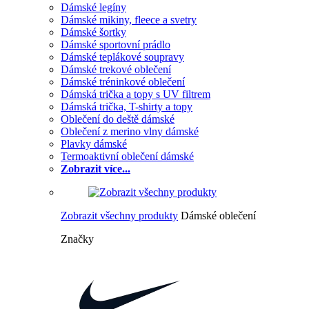
Dámské legíny
Dámské mikiny, fleece a svetry
Dámské šortky
Dámské sportovní prádlo
Dámské teplákové soupravy
Dámské trekové oblečení
Dámské tréninkové oblečení
Dámská trička a topy s UV filtrem
Dámská trička, T-shirty a topy
Oblečení do deště dámské
Oblečení z merino vlny dámské
Plavky dámské
Termoaktivní oblečení dámské
Zobrazit více...
Zobrazit všechny produkty
Dámské oblečení
Značky