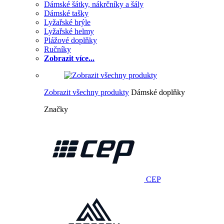
Dámské šátky, nákrčníky a šály
Dámské tašky
Lyžařské brýle
Lyžařské helmy
Plážové doplňky
Ručníky
Zobrazit více...
Zobrazit všechny produkty
Dámské doplňky
Značky
CEP