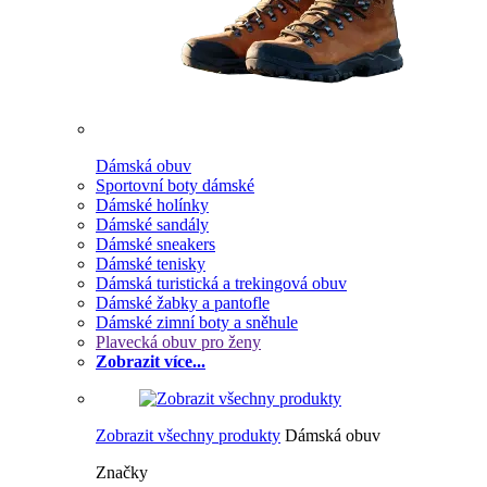
Dámská obuv
Sportovní boty dámské
Dámské holínky
Dámské sandály
Dámské sneakers
Dámské tenisky
Dámská turistická a trekingová obuv
Dámské žabky a pantofle
Dámské zimní boty a sněhule
Plavecká obuv pro ženy
Zobrazit více...
Zobrazit všechny produkty
Dámská obuv
Značky