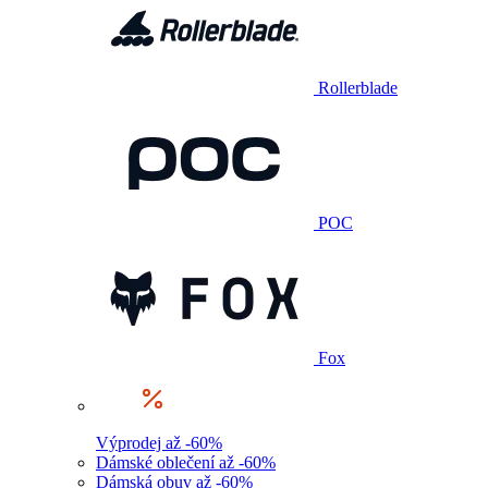
Rollerblade
POC
Fox
Výprodej až -60%
Dámské oblečení až -60%
Dámská obuv až -60%