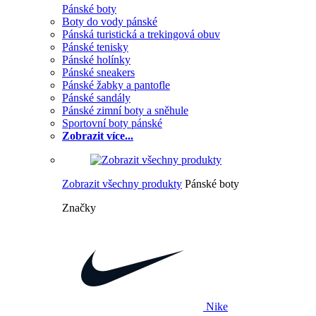
Pánské boty
Boty do vody pánské
Pánská turistická a trekingová obuv
Pánské tenisky
Pánské holínky
Pánské sneakers
Pánské žabky a pantofle
Pánské sandály
Pánské zimní boty a sněhule
Sportovní boty pánské
Zobrazit více...
Zobrazit všechny produkty
Pánské boty
Značky
Nike