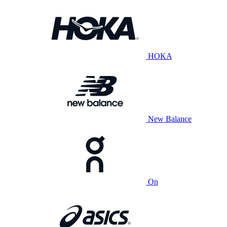
HOKA
New Balance
On