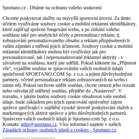
Sportano.cz - Dbáme na ochranu vašeho soukromí
Chceme poskytovat služby na nejvyšší sportovní úrovni. Za tímto
účelem využíváme soubory cookie a mobilní reklamní identifikátory,
které zajišťují správné fungování webu, a po získání vašeho
souhlasu také pro analytické účely a personalizaci reklam, tj.
zobrazování personalizovaného obsahu a reklam přizpůsobených
vašim zájmům a měření jejich účinnosti. Soubory cookie a mobilní
reklamní identifikátory mohou být využívány jak pro
personalizované, tak i nepersonalizované reklamní aktivity - v
závislosti na souhlasu, který jste udělili. Pokud kliknete na „Přijmout
vše“, vyjádříte souhlas se zpracováním vašich osobních údajů
společností SPORTANO.COM Sp. z o.o. a jejími důvěryhodnými
partnery, včetně personalizace reklam zobrazovaných na webu i
mimo něj. Pokud nechcete udělit souhlas, chcete omezit jeho rozsah
nebo odvolat již udělený souhlas, přejděte do „Nastavení“. V
rozsahu, v jakém budou soubory cookie obsahovat vaše osobní
údaje, bude základem pro jejich zpracování oprávněný zájem
správce spočívající v zajištění vysoké úrovně poskytování služeb a
marketingových aktivit správce a jeho důvěryhodných partnerů.
Správcem vašich osobních údajů je Sportano.com Sp. z o.o.
Kontakt:
gdpr@sportano.cz
. Více informací najdete v našich
Zásadách ochrany osobních údajů a cookies - Sportano.cz
.