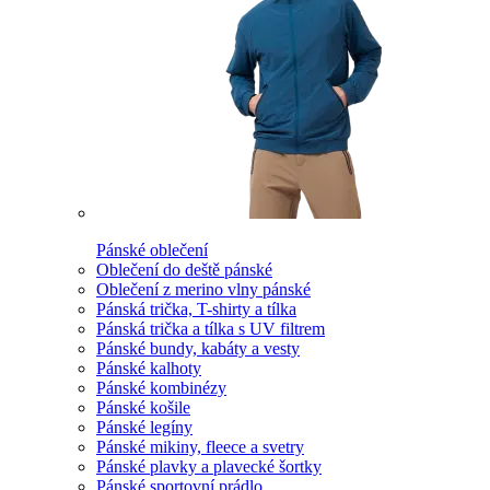
Pánské oblečení
Oblečení do deště pánské
Oblečení z merino vlny pánské
Pánská trička, T-shirty a tílka
Pánská trička a tílka s UV filtrem
Pánské bundy, kabáty a vesty
Pánské kalhoty
Pánské kombinézy
Pánské košile
Pánské legíny
Pánské mikiny, fleece a svetry
Pánské plavky a plavecké šortky
Pánské sportovní prádlo