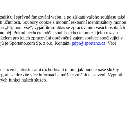
zajišťují správné fungování webu, a po získání vašeho souhlasu také
ch účinnosti. Soubory cookie a mobilní reklamní identifikátory mohou
e na „Přijmout vše“, vyjádříte souhlas se zpracováním vašich osobních
něj. Pokud nechcete udělit souhlas, chcete omezit jeho rozsah
ladem pro jejich zpracování oprávněný zájem správce spočívající v
jů je Sportano.com Sp. z o.o. Kontakt:
gdpr@sportano.cz
. Více
že chceme, abyste sami rozhodovali o tom, jak budete naše služby
gorií se dozvíte více informací a můžete změnit nastavení. Vypnutí
ých funkcí našich služeb.