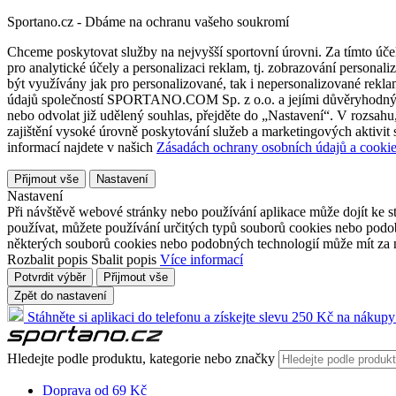
Sportano.cz - Dbáme na ochranu vašeho soukromí
Chceme poskytovat služby na nejvyšší sportovní úrovni. Za tímto účel
pro analytické účely a personalizaci reklam, tj. zobrazování person
být využívány jak pro personalizované, tak i nepersonalizované reklamn
údajů společností SPORTANO.COM Sp. z o.o. a jejími důvěryhodnými 
nebo odvolat již udělený souhlas, přejděte do „Nastavení“. V rozsah
zajištění vysoké úrovně poskytování služeb a marketingových aktivit
informací najdete v našich
Zásadách ochrany osobních údajů a cookie
Přijmout vše
Nastavení
Nastavení
Při návštěvě webové stránky nebo používání aplikace může dojít ke st
používat, můžete používání určitých typů souborů cookies nebo podobn
některých souborů cookies nebo podobných technologií může mít za n
Rozbalit popis
Sbalit popis
Více informací
Potvrdit výběr
Přijmout vše
Zpět do nastavení
Stáhněte si aplikaci do telefonu a získejte slevu 250 Kč na nákupy
Hledejte podle produktu, kategorie nebo značky
Doprava od 69 Kč