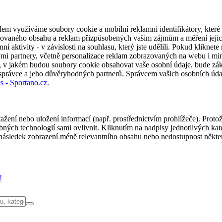
em využíváme soubory cookie a mobilní reklamní identifikátory, které 
alizovaného obsahu a reklam přizpůsobených vašim zájmům a měření jeji
í aktivity - v závislosti na souhlasu, který jste udělili. Pokud kliknet
partnery, včetně personalizace reklam zobrazovaných na webu i mimo 
u, v jakém budou soubory cookie obsahovat vaše osobní údaje, bude zák
 správce a jeho důvěryhodných partnerů. Správcem vašich osobních úda
s - Sportano.cz
.
ažení nebo uložení informací (např. prostřednictvím prohlížeče). Proto
ých technologií sami ovlivnit. Kliknutím na nadpisy jednotlivých kate
ásledek zobrazení méně relevantního obsahu nebo nedostupnost někter
!