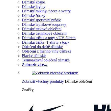
Dámské košile
Dámské legíny
Dámské mikiny, fleece a svetry
Dámské šortky
Dámské sportovní prádlo
Dámské teplákové soupravy
Dámské trekové oblečení
Dámské tréninkové oblečení
Dámská trička a topy s UV filtrem
Dámská trička, T-shirty a topy
Oblečení do deště dámské
Oblečení z merino vlny dámské
Plavky dámské
Termoaktivní oblečení dámské
Zobrazit více...
Zobrazit všechny produkty
Dámské oblečení
Značky