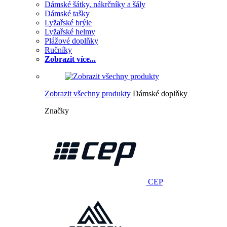
Dámské šátky, nákrčníky a šály
Dámské tašky
Lyžařské brýle
Lyžařské helmy
Plážové doplňky
Ručníky
Zobrazit více...
Zobrazit všechny produkty
Dámské doplňky
Značky
CEP