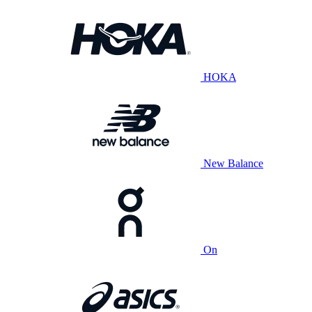
HOKA
New Balance
On