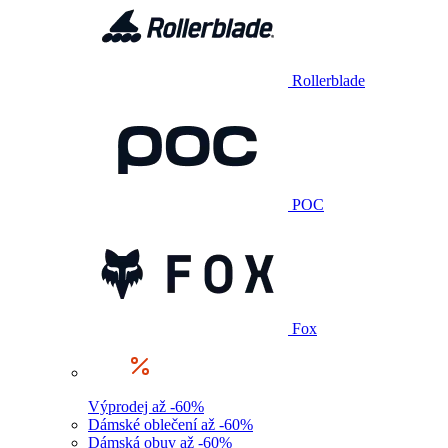
Rollerblade
POC
Fox
Výprodej až -60%
Dámské oblečení až -60%
Dámská obuv až -60%