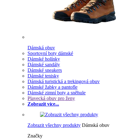
Dámská obuv
Sportovní boty dámské
Dámské holínky
Dámské sandály
Dámské sneakers
Dámské tenisky
Dámská turistická a trekingová obuv
Dámské žabky a pantofle
Dámské zimní boty a sněhule
Plavecká obuv pro ženy
Zobrazit více...
Zobrazit všechny produkty
Dámská obuv
Značky