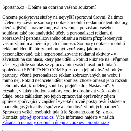
Sportano.cz - Dbáme na ochranu vašeho soukromí
Chceme poskytovat služby na nejvyšší sportovní úrovni. Za tímto
účelem využíváme soubory cookie a mobilní reklamní identifikátory,
které zajišťují správné fungování webu, a po získání vašeho
souhlasu také pro analytické účely a personalizaci reklam, tj.
zobrazování personalizovaného obsahu a reklam přizpůsobených
vašim zájmům a měření jejich účinnosti. Soubory cookie a mobilní
reklamní identifikátory mohou být využívány jak pro
personalizované, tak i nepersonalizované reklamní aktivity - v
závislosti na souhlasu, který jste udělili. Pokud kliknete na „Přijmout
vše“, vyjádříte souhlas se zpracováním vašich osobních údajů
společností SPORTANO.COM Sp. z o.o. a jejími důvěryhodnými
partnery, včetně personalizace reklam zobrazovaných na webu i
mimo něj. Pokud nechcete udělit souhlas, chcete omezit jeho rozsah
nebo odvolat již udělený souhlas, přejděte do „Nastavení“. V
rozsahu, v jakém budou soubory cookie obsahovat vaše osobní
údaje, bude základem pro jejich zpracování oprávněný zájem
správce spočívající v zajištění vysoké úrovně poskytování služeb a
marketingových aktivit správce a jeho důvěryhodných partnerů.
Správcem vašich osobních údajů je Sportano.com Sp. z o.o.
Kontakt:
gdpr@sportano.cz
. Více informací najdete v našich
Zásadách ochrany osobních údajů a cookies - Sportano.cz
.