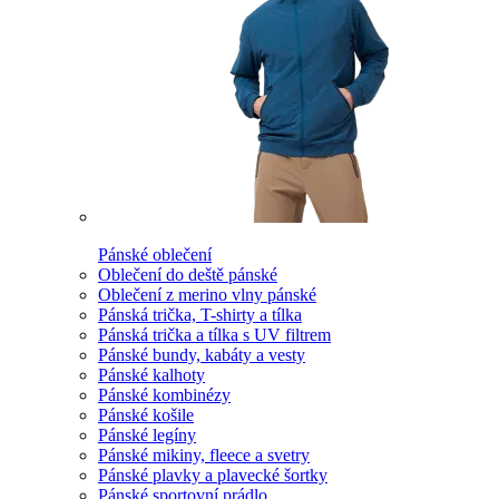
Pánské oblečení
Oblečení do deště pánské
Oblečení z merino vlny pánské
Pánská trička, T-shirty a tílka
Pánská trička a tílka s UV filtrem
Pánské bundy, kabáty a vesty
Pánské kalhoty
Pánské kombinézy
Pánské košile
Pánské legíny
Pánské mikiny, fleece a svetry
Pánské plavky a plavecké šortky
Pánské sportovní prádlo