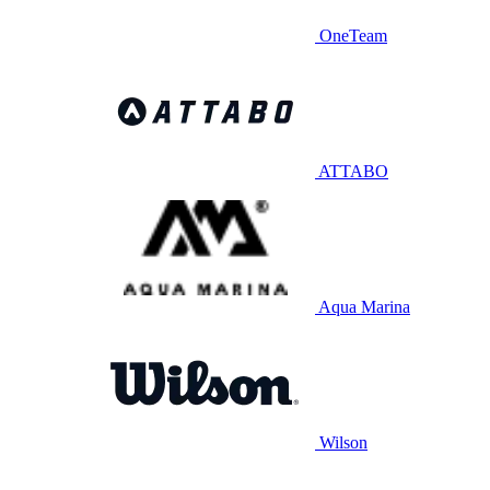
OneTeam
ATTABO
Aqua Marina
Wilson