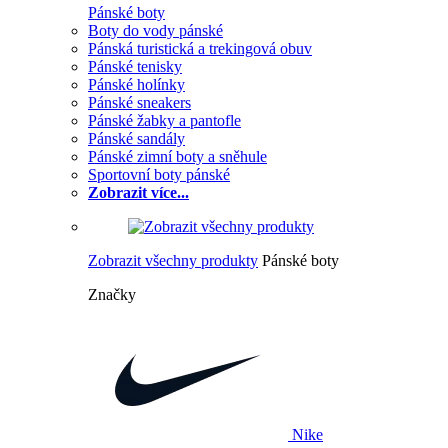
Pánské boty
Boty do vody pánské
Pánská turistická a trekingová obuv
Pánské tenisky
Pánské holínky
Pánské sneakers
Pánské žabky a pantofle
Pánské sandály
Pánské zimní boty a sněhule
Sportovní boty pánské
Zobrazit více...
Zobrazit všechny produkty
Pánské boty
Značky
Nike