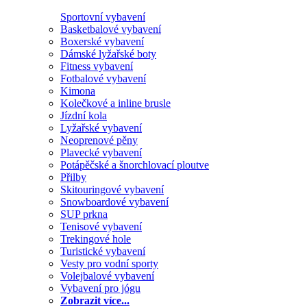
Sportovní vybavení
Basketbalové vybavení
Boxerské vybavení
Dámské lyžařské boty
Fitness vybavení
Fotbalové vybavení
Kimona
Kolečkové a inline brusle
Jízdní kola
Lyžařské vybavení
Neoprenové pěny
Plavecké vybavení
Potápěčské a šnorchlovací ploutve
Přilby
Skitouringové vybavení
Snowboardové vybavení
SUP prkna
Tenisové vybavení
Trekingové hole
Turistické vybavení
Vesty pro vodní sporty
Volejbalové vybavení
Vybavení pro jógu
Zobrazit více...