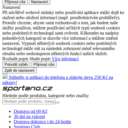
Přijmout vše
Nastavení
Nastavení
Při návštěvě webové stránky nebo používání aplikace může dojít ke
stažení nebo uložení informací (např. prostřednictvím prohlížeče).
Protože chceme, abyste sami rozhodovali o tom, jak budete naše
služby používat, můžete používání určitých typů souborů cookies
nebo podobných technologií sami ovlivnit. Kliknutím na nadpisy
jednotlivých kategorií se dozvíte více informací a můžete změnit
nastavení. Vypnutí některých souborů cookies nebo podobných
technologií může mít za následek zobrazení méně relevantního
obsahu nebo nedostupnost některých funkcí našich služeb.
Rozbalit popis
Sbalit popis
Více informací
Potvrdit výběr
Přijmout vše
Zpět do nastavení
Stáhněte si aplikaci do telefonu a získejte slevu 250 Kč na
nákupy!
Hledejte podle produktu, kategorie nebo značky
Doprava od 69 Kč
30 dní na vrácení
Doprava dokonce i do 24 hodin
Sportano Club