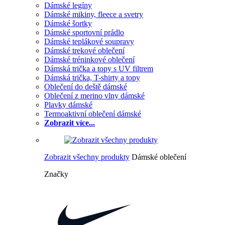
Dámské legíny
Dámské mikiny, fleece a svetry
Dámské šortky
Dámské sportovní prádlo
Dámské teplákové soupravy
Dámské trekové oblečení
Dámské tréninkové oblečení
Dámská trička a topy s UV filtrem
Dámská trička, T-shirty a topy
Oblečení do deště dámské
Oblečení z merino vlny dámské
Plavky dámské
Termoaktivní oblečení dámské
Zobrazit více...
Zobrazit všechny produkty
Dámské oblečení
Značky