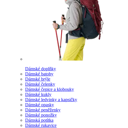
Dámské doplňky
Dámské batohy
Dámské brýle
Dámské čelenky
Dámské čepice a klobouky
Dámské kukly
Dámské ledvinky a kapsičky
Dámské opasky
Dámské peněženky
Dámské ponožky
Dámská potítka
Dámské rukavice