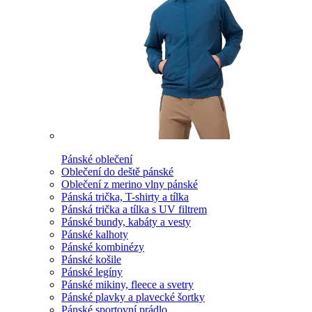
Pánské oblečení
Oblečení do deště pánské
Oblečení z merino vlny pánské
Pánská trička, T-shirty a tílka
Pánská trička a tílka s UV filtrem
Pánské bundy, kabáty a vesty
Pánské kalhoty
Pánské kombinézy
Pánské košile
Pánské legíny
Pánské mikiny, fleece a svetry
Pánské plavky a plavecké šortky
Pánské sportovní prádlo