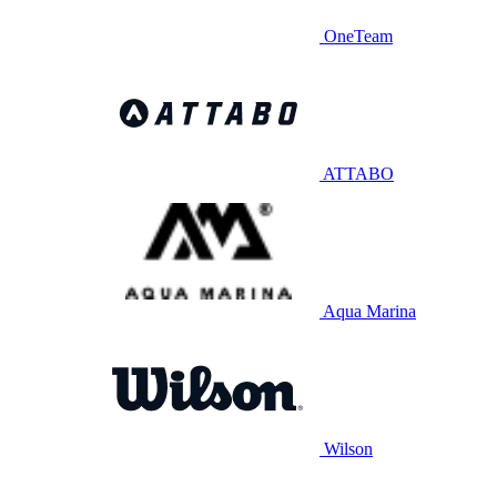
OneTeam
ATTABO
Aqua Marina
Wilson