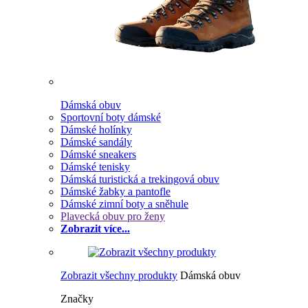
Dámská obuv
Sportovní boty dámské
Dámské holínky
Dámské sandály
Dámské sneakers
Dámské tenisky
Dámská turistická a trekingová obuv
Dámské žabky a pantofle
Dámské zimní boty a sněhule
Plavecká obuv pro ženy
Zobrazit více...
Zobrazit všechny produkty
Dámská obuv
Značky