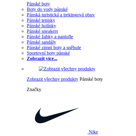
Pánské boty
Boty do vody pánské
Pánská turistická a trekingová obuv
Pánské tenisky
Pánské holínky
Pánské sneakers
Pánské žabky a pantofle
Pánské sandály
Pánské zimní boty a sněhule
Sportovní boty pánské
Zobrazit více...
Zobrazit všechny produkty
Pánské boty
Značky
Nike