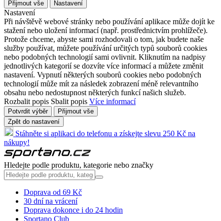
Přijmout vše
Nastavení
Nastavení
Při návštěvě webové stránky nebo používání aplikace může dojít ke
stažení nebo uložení informací (např. prostřednictvím prohlížeče).
Protože chceme, abyste sami rozhodovali o tom, jak budete naše
služby používat, můžete používání určitých typů souborů cookies
nebo podobných technologií sami ovlivnit. Kliknutím na nadpisy
jednotlivých kategorií se dozvíte více informací a můžete změnit
nastavení. Vypnutí některých souborů cookies nebo podobných
technologií může mít za následek zobrazení méně relevantního
obsahu nebo nedostupnost některých funkcí našich služeb.
Rozbalit popis
Sbalit popis
Více informací
Potvrdit výběr
Přijmout vše
Zpět do nastavení
Stáhněte si aplikaci do telefonu a získejte slevu 250 Kč na
nákupy!
Hledejte podle produktu, kategorie nebo značky
Doprava od 69 Kč
30 dní na vrácení
Doprava dokonce i do 24 hodin
Sportano Club