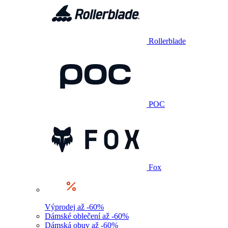
Rollerblade
POC
Fox
Výprodej až -60%
Dámské oblečení až -60%
Dámská obuv až -60%