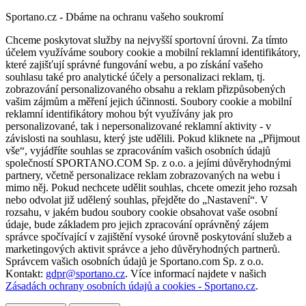
Sportano.cz - Dbáme na ochranu vašeho soukromí
Chceme poskytovat služby na nejvyšší sportovní úrovni. Za tímto
účelem využíváme soubory cookie a mobilní reklamní identifikátory,
které zajišťují správné fungování webu, a po získání vašeho
souhlasu také pro analytické účely a personalizaci reklam, tj.
zobrazování personalizovaného obsahu a reklam přizpůsobených
vašim zájmům a měření jejich účinnosti. Soubory cookie a mobilní
reklamní identifikátory mohou být využívány jak pro
personalizované, tak i nepersonalizované reklamní aktivity - v
závislosti na souhlasu, který jste udělili. Pokud kliknete na „Přijmout
vše“, vyjádříte souhlas se zpracováním vašich osobních údajů
společností SPORTANO.COM Sp. z o.o. a jejími důvěryhodnými
partnery, včetně personalizace reklam zobrazovaných na webu i
mimo něj. Pokud nechcete udělit souhlas, chcete omezit jeho rozsah
nebo odvolat již udělený souhlas, přejděte do „Nastavení“. V
rozsahu, v jakém budou soubory cookie obsahovat vaše osobní
údaje, bude základem pro jejich zpracování oprávněný zájem
správce spočívající v zajištění vysoké úrovně poskytování služeb a
marketingových aktivit správce a jeho důvěryhodných partnerů.
Správcem vašich osobních údajů je Sportano.com Sp. z o.o.
Kontakt:
gdpr@sportano.cz
. Více informací najdete v našich
Zásadách ochrany osobních údajů a cookies - Sportano.cz
.