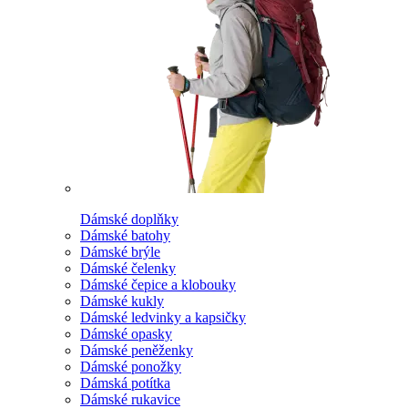
Dámské doplňky
Dámské batohy
Dámské brýle
Dámské čelenky
Dámské čepice a klobouky
Dámské kukly
Dámské ledvinky a kapsičky
Dámské opasky
Dámské peněženky
Dámské ponožky
Dámská potítka
Dámské rukavice