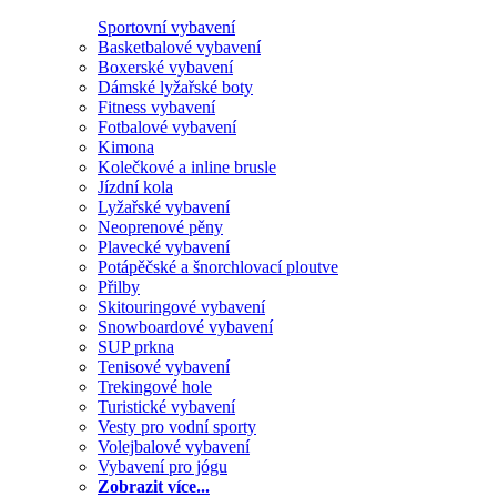
Sportovní vybavení
Basketbalové vybavení
Boxerské vybavení
Dámské lyžařské boty
Fitness vybavení
Fotbalové vybavení
Kimona
Kolečkové a inline brusle
Jízdní kola
Lyžařské vybavení
Neoprenové pěny
Plavecké vybavení
Potápěčské a šnorchlovací ploutve
Přilby
Skitouringové vybavení
Snowboardové vybavení
SUP prkna
Tenisové vybavení
Trekingové hole
Turistické vybavení
Vesty pro vodní sporty
Volejbalové vybavení
Vybavení pro jógu
Zobrazit více...