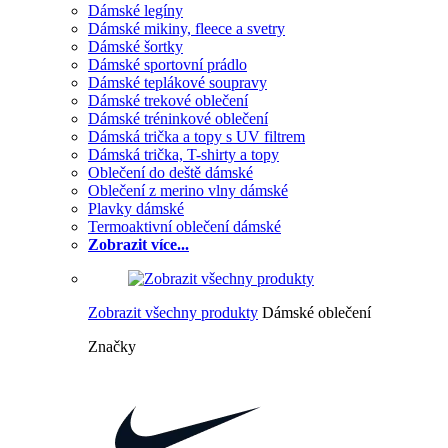
Dámské legíny
Dámské mikiny, fleece a svetry
Dámské šortky
Dámské sportovní prádlo
Dámské teplákové soupravy
Dámské trekové oblečení
Dámské tréninkové oblečení
Dámská trička a topy s UV filtrem
Dámská trička, T-shirty a topy
Oblečení do deště dámské
Oblečení z merino vlny dámské
Plavky dámské
Termoaktivní oblečení dámské
Zobrazit více...
Zobrazit všechny produkty
Dámské oblečení
Značky