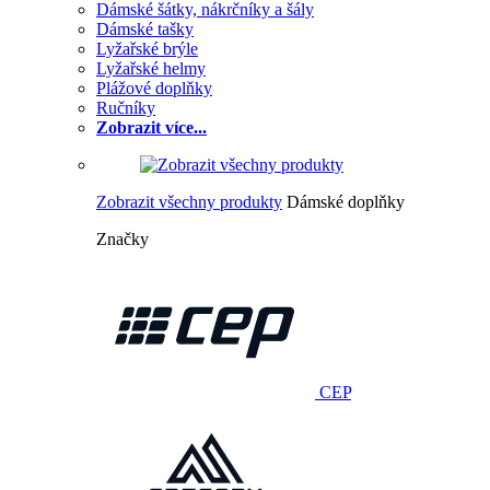
Dámské šátky, nákrčníky a šály
Dámské tašky
Lyžařské brýle
Lyžařské helmy
Plážové doplňky
Ručníky
Zobrazit více...
Zobrazit všechny produkty
Dámské doplňky
Značky
CEP