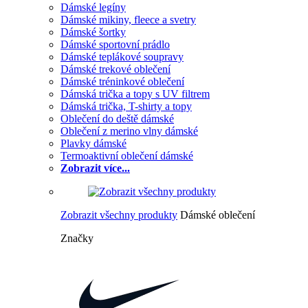
Dámské legíny
Dámské mikiny, fleece a svetry
Dámské šortky
Dámské sportovní prádlo
Dámské teplákové soupravy
Dámské trekové oblečení
Dámské tréninkové oblečení
Dámská trička a topy s UV filtrem
Dámská trička, T-shirty a topy
Oblečení do deště dámské
Oblečení z merino vlny dámské
Plavky dámské
Termoaktivní oblečení dámské
Zobrazit více...
Zobrazit všechny produkty
Dámské oblečení
Značky