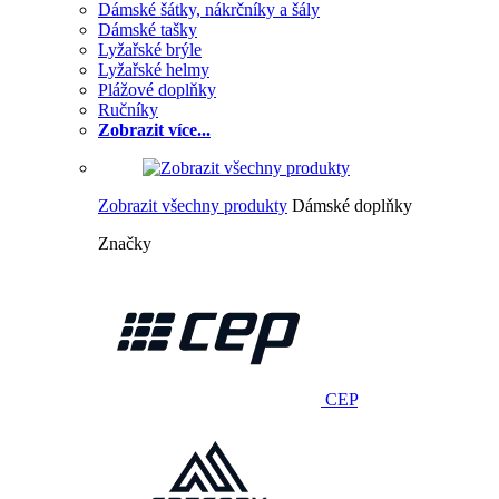
Dámské šátky, nákrčníky a šály
Dámské tašky
Lyžařské brýle
Lyžařské helmy
Plážové doplňky
Ručníky
Zobrazit více...
Zobrazit všechny produkty
Dámské doplňky
Značky
CEP