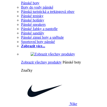
Pánské boty
Boty do vody pánské
Pánská turistická a trekingová obuv
Pánské tenisky
Pánské holínky
Pánské sneakers
Pánské žabky a pantofle
Pánské sandály
Pánské zimní boty a sněhule
Sportovní boty pánské
Zobrazit více...
Zobrazit všechny produkty
Pánské boty
Značky
Nike