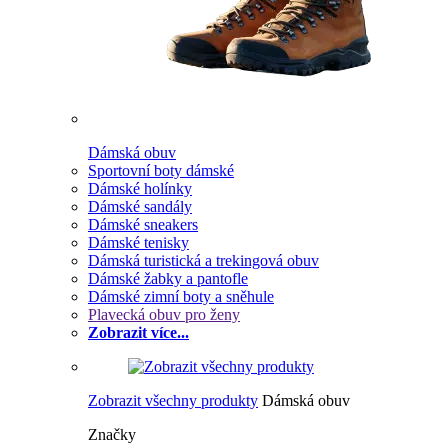
Dámská obuv
Sportovní boty dámské
Dámské holínky
Dámské sandály
Dámské sneakers
Dámské tenisky
Dámská turistická a trekingová obuv
Dámské žabky a pantofle
Dámské zimní boty a sněhule
Plavecká obuv pro ženy
Zobrazit více...
Zobrazit všechny produkty
Dámská obuv
Značky