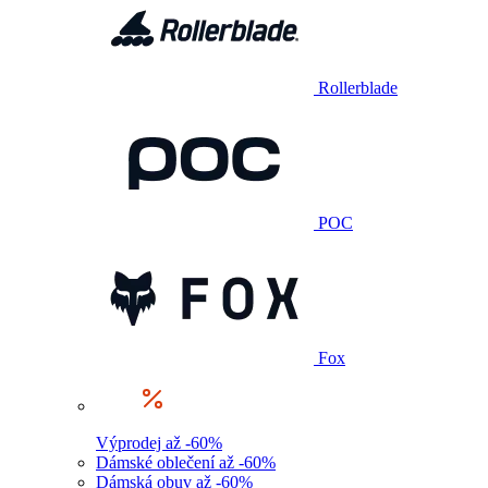
Rollerblade
POC
Fox
Výprodej až -60%
Dámské oblečení až -60%
Dámská obuv až -60%