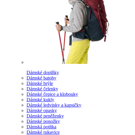
Dámské doplňky
Dámské batohy
Dámské brýle
Dámské čelenky
Dámské čepice a klobouky
Dámské kukly
Dámské ledvinky a kapsičky
Dámské opasky
Dámské peněženky
Dámské ponožky
Dámská potítka
Dámské rukavice