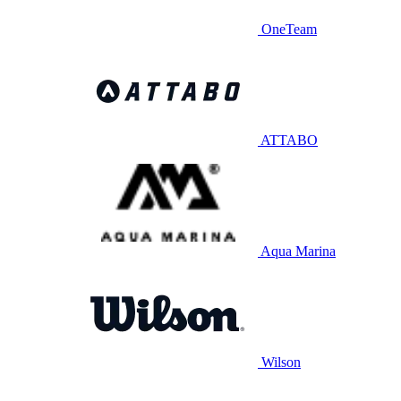
OneTeam
ATTABO
Aqua Marina
Wilson