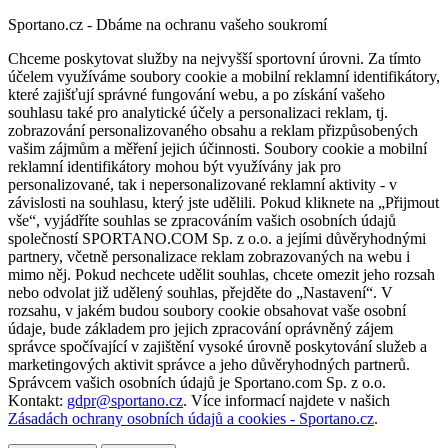
Sportano.cz - Dbáme na ochranu vašeho soukromí
Chceme poskytovat služby na nejvyšší sportovní úrovni. Za tímto
účelem využíváme soubory cookie a mobilní reklamní identifikátory,
které zajišťují správné fungování webu, a po získání vašeho
souhlasu také pro analytické účely a personalizaci reklam, tj.
zobrazování personalizovaného obsahu a reklam přizpůsobených
vašim zájmům a měření jejich účinnosti. Soubory cookie a mobilní
reklamní identifikátory mohou být využívány jak pro
personalizované, tak i nepersonalizované reklamní aktivity - v
závislosti na souhlasu, který jste udělili. Pokud kliknete na „Přijmout
vše“, vyjádříte souhlas se zpracováním vašich osobních údajů
společností SPORTANO.COM Sp. z o.o. a jejími důvěryhodnými
partnery, včetně personalizace reklam zobrazovaných na webu i
mimo něj. Pokud nechcete udělit souhlas, chcete omezit jeho rozsah
nebo odvolat již udělený souhlas, přejděte do „Nastavení“. V
rozsahu, v jakém budou soubory cookie obsahovat vaše osobní
údaje, bude základem pro jejich zpracování oprávněný zájem
správce spočívající v zajištění vysoké úrovně poskytování služeb a
marketingových aktivit správce a jeho důvěryhodných partnerů.
Správcem vašich osobních údajů je Sportano.com Sp. z o.o.
Kontakt:
gdpr@sportano.cz
. Více informací najdete v našich
Zásadách ochrany osobních údajů a cookies - Sportano.cz
.