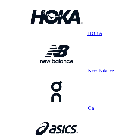
HOKA
New Balance
On