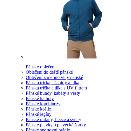
Pánské oblečení
Oblečení do deště pánské
Oblečení z merino vlny pánské
Pánská trička, T-shirty a tílka
Pánská trička a tílka s UV filtrem
Pánské bundy, kabáty a vesty
Pánské kalhoty
Pánské kombinézy
Pánské košile
Pánské legíny
Pánské mikiny, fleece a svetry
Pánské plavky a plavecké šortky
Pánské sportovní prádlo