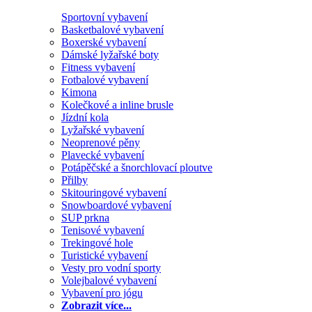
Sportovní vybavení
Basketbalové vybavení
Boxerské vybavení
Dámské lyžařské boty
Fitness vybavení
Fotbalové vybavení
Kimona
Kolečkové a inline brusle
Jízdní kola
Lyžařské vybavení
Neoprenové pěny
Plavecké vybavení
Potápěčské a šnorchlovací ploutve
Přilby
Skitouringové vybavení
Snowboardové vybavení
SUP prkna
Tenisové vybavení
Trekingové hole
Turistické vybavení
Vesty pro vodní sporty
Volejbalové vybavení
Vybavení pro jógu
Zobrazit více...