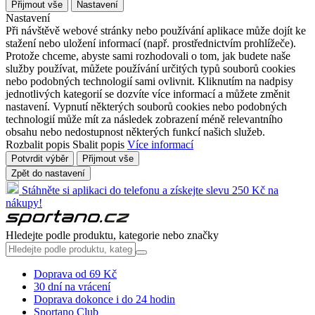
Přijmout vše
Nastavení
Nastavení
Při návštěvě webové stránky nebo používání aplikace může dojít ke
stažení nebo uložení informací (např. prostřednictvím prohlížeče).
Protože chceme, abyste sami rozhodovali o tom, jak budete naše
služby používat, můžete používání určitých typů souborů cookies
nebo podobných technologií sami ovlivnit. Kliknutím na nadpisy
jednotlivých kategorií se dozvíte více informací a můžete změnit
nastavení. Vypnutí některých souborů cookies nebo podobných
technologií může mít za následek zobrazení méně relevantního
obsahu nebo nedostupnost některých funkcí našich služeb.
Rozbalit popis
Sbalit popis
Více informací
Potvrdit výběr
Přijmout vše
Zpět do nastavení
Stáhněte si aplikaci do telefonu a získejte slevu 250 Kč na
nákupy!
Hledejte podle produktu, kategorie nebo značky
Doprava od 69 Kč
30 dní na vrácení
Doprava dokonce i do 24 hodin
Sportano Club