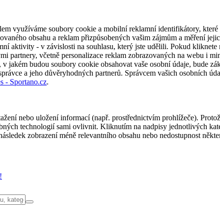
em využíváme soubory cookie a mobilní reklamní identifikátory, které 
alizovaného obsahu a reklam přizpůsobených vašim zájmům a měření jeji
í aktivity - v závislosti na souhlasu, který jste udělili. Pokud kliknet
partnery, včetně personalizace reklam zobrazovaných na webu i mimo 
u, v jakém budou soubory cookie obsahovat vaše osobní údaje, bude zák
 správce a jeho důvěryhodných partnerů. Správcem vašich osobních úda
s - Sportano.cz
.
ažení nebo uložení informací (např. prostřednictvím prohlížeče). Proto
ých technologií sami ovlivnit. Kliknutím na nadpisy jednotlivých kate
ásledek zobrazení méně relevantního obsahu nebo nedostupnost někter
!