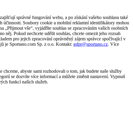
zajišťují správné fungování webu, a po získání vašeho souhlasu také
ch účinnosti. Soubory cookie a mobilní reklamní identifikátory mohou
e na „Přijmout vše“, vyjádříte souhlas se zpracováním vašich osobních
něj. Pokud nechcete udělit souhlas, chcete omezit jeho rozsah
ladem pro jejich zpracování oprávněný zájem správce spočívající v
jů je Sportano.com Sp. z o.o. Kontakt:
gdpr@sportano.cz
. Více
že chceme, abyste sami rozhodovali o tom, jak budete naše služby
gorií se dozvíte více informací a můžete změnit nastavení. Vypnutí
ých funkcí našich služeb.