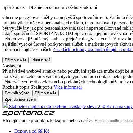
Sportano.cz - Dbáme na ochranu vašeho soukromí
Chceme poskytovat služby na nejvyšší sportovní úrovni. Za tímto účel
pro analytické účely a personalizaci reklam, tj. zobrazování person
být využívány jak pro personalizované, tak i nepersonalizované reklamn
údajů společností SPORTANO.COM Sp. z o.o. a jejími důvěryhodnými 
nebo odvolat již udělený souhlas, přejděte do „Nastavení“. V rozsah
zajištění vysoké úrovně poskytování služeb a marketingových aktivit
informací najdete v našich
Zásadách ochrany osobních údajů a cookie
Přijmout vše
Nastavení
Nastavení
Při návštěvě webové stránky nebo používání aplikace může dojít ke st
používat, můžete používání určitých typů souborů cookies nebo podobn
některých souborů cookies nebo podobných technologií může mít za n
Rozbalit popis
Sbalit popis
Více informací
Potvrdit výběr
Přijmout vše
Zpět do nastavení
Stáhněte si aplikaci do telefonu a získejte slevu 250 Kč na nákupy
Hledejte podle produktu, kategorie nebo značky
Doprava od 69 Kč