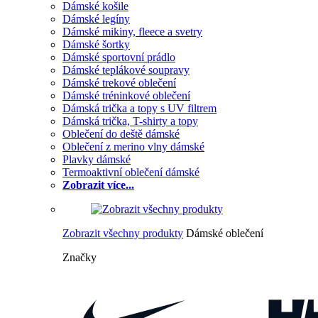
Dámské košile
Dámské legíny
Dámské mikiny, fleece a svetry
Dámské šortky
Dámské sportovní prádlo
Dámské teplákové soupravy
Dámské trekové oblečení
Dámské tréninkové oblečení
Dámská trička a topy s UV filtrem
Dámská trička, T-shirty a topy
Oblečení do deště dámské
Oblečení z merino vlny dámské
Plavky dámské
Termoaktivní oblečení dámské
Zobrazit více...
Zobrazit všechny produkty
Dámské oblečení
Značky