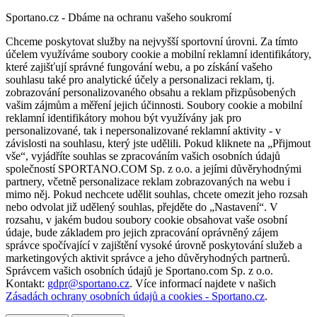
Sportano.cz - Dbáme na ochranu vašeho soukromí
Chceme poskytovat služby na nejvyšší sportovní úrovni. Za tímto
účelem využíváme soubory cookie a mobilní reklamní identifikátory,
které zajišťují správné fungování webu, a po získání vašeho
souhlasu také pro analytické účely a personalizaci reklam, tj.
zobrazování personalizovaného obsahu a reklam přizpůsobených
vašim zájmům a měření jejich účinnosti. Soubory cookie a mobilní
reklamní identifikátory mohou být využívány jak pro
personalizované, tak i nepersonalizované reklamní aktivity - v
závislosti na souhlasu, který jste udělili. Pokud kliknete na „Přijmout
vše“, vyjádříte souhlas se zpracováním vašich osobních údajů
společností SPORTANO.COM Sp. z o.o. a jejími důvěryhodnými
partnery, včetně personalizace reklam zobrazovaných na webu i
mimo něj. Pokud nechcete udělit souhlas, chcete omezit jeho rozsah
nebo odvolat již udělený souhlas, přejděte do „Nastavení“. V
rozsahu, v jakém budou soubory cookie obsahovat vaše osobní
údaje, bude základem pro jejich zpracování oprávněný zájem
správce spočívající v zajištění vysoké úrovně poskytování služeb a
marketingových aktivit správce a jeho důvěryhodných partnerů.
Správcem vašich osobních údajů je Sportano.com Sp. z o.o.
Kontakt:
gdpr@sportano.cz
. Více informací najdete v našich
Zásadách ochrany osobních údajů a cookies - Sportano.cz
.