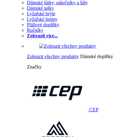
Dámské šátky, nákrčníky a šály
Dámské tašky
Lyžařské brýle
Lyžařské helmy
Plážové doplňky
Ručníky
Zobrazit více...
Zobrazit všechny produkty
Dámské doplňky
Značky
CEP