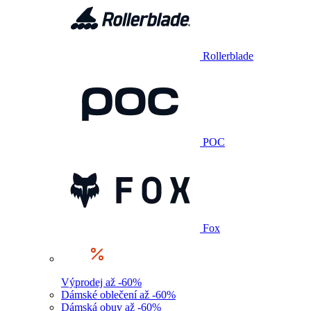
Rollerblade
POC
Fox
Výprodej až -60%
Dámské oblečení až -60%
Dámská obuv až -60%