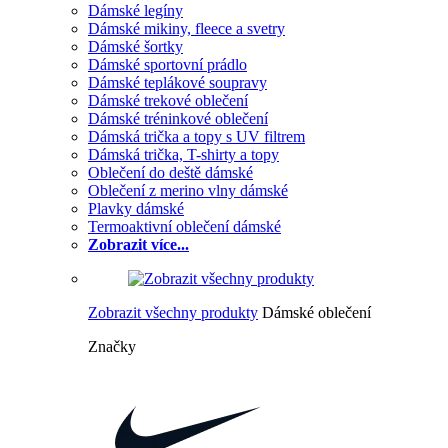
Dámské legíny
Dámské mikiny, fleece a svetry
Dámské šortky
Dámské sportovní prádlo
Dámské teplákové soupravy
Dámské trekové oblečení
Dámské tréninkové oblečení
Dámská trička a topy s UV filtrem
Dámská trička, T-shirty a topy
Oblečení do deště dámské
Oblečení z merino vlny dámské
Plavky dámské
Termoaktivní oblečení dámské
Zobrazit více...
Zobrazit všechny produkty
Dámské oblečení
Značky