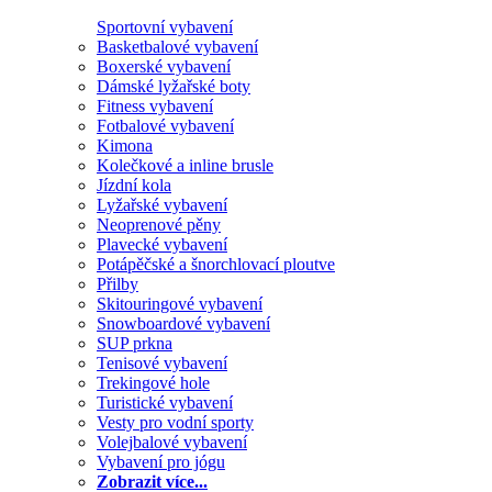
Sportovní vybavení
Basketbalové vybavení
Boxerské vybavení
Dámské lyžařské boty
Fitness vybavení
Fotbalové vybavení
Kimona
Kolečkové a inline brusle
Jízdní kola
Lyžařské vybavení
Neoprenové pěny
Plavecké vybavení
Potápěčské a šnorchlovací ploutve
Přilby
Skitouringové vybavení
Snowboardové vybavení
SUP prkna
Tenisové vybavení
Trekingové hole
Turistické vybavení
Vesty pro vodní sporty
Volejbalové vybavení
Vybavení pro jógu
Zobrazit více...