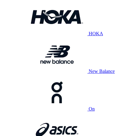
HOKA
New Balance
On