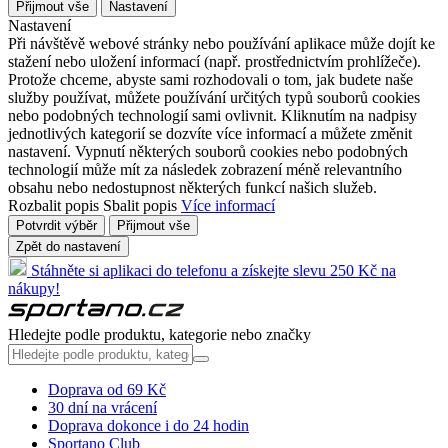
Přijmout vše
Nastavení
Nastavení
Při návštěvě webové stránky nebo používání aplikace může dojít ke
stažení nebo uložení informací (např. prostřednictvím prohlížeče).
Protože chceme, abyste sami rozhodovali o tom, jak budete naše
služby používat, můžete používání určitých typů souborů cookies
nebo podobných technologií sami ovlivnit. Kliknutím na nadpisy
jednotlivých kategorií se dozvíte více informací a můžete změnit
nastavení. Vypnutí některých souborů cookies nebo podobných
technologií může mít za následek zobrazení méně relevantního
obsahu nebo nedostupnost některých funkcí našich služeb.
Rozbalit popis
Sbalit popis
Více informací
Potvrdit výběr
Přijmout vše
Zpět do nastavení
Stáhněte si aplikaci do telefonu a získejte slevu 250 Kč na
nákupy!
Hledejte podle produktu, kategorie nebo značky
Doprava od 69 Kč
30 dní na vrácení
Doprava dokonce i do 24 hodin
Sportano Club