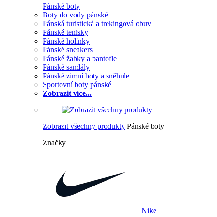
Pánské boty
Boty do vody pánské
Pánská turistická a trekingová obuv
Pánské tenisky
Pánské holínky
Pánské sneakers
Pánské žabky a pantofle
Pánské sandály
Pánské zimní boty a sněhule
Sportovní boty pánské
Zobrazit více...
Zobrazit všechny produkty
Pánské boty
Značky
Nike