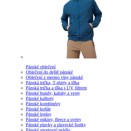
Pánské oblečení
Oblečení do deště pánské
Oblečení z merino vlny pánské
Pánská trička, T-shirty a tílka
Pánská trička a tílka s UV filtrem
Pánské bundy, kabáty a vesty
Pánské kalhoty
Pánské kombinézy
Pánské košile
Pánské legíny
Pánské mikiny, fleece a svetry
Pánské plavky a plavecké šortky
Pánské sportovní prádlo