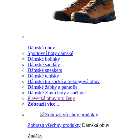
Dámská obuv
Sportovní boty dámské
Dámské holínky
Dámské sandály
Dámské sneakers
Dámské tenisky
Dámská turistická a trekingová obuv
Dámské žabky a pantofle
Dámské zimní boty a sněhule
Plavecká obuv pro ženy
Zobrazit více...
Zobrazit všechny produkty
Dámská obuv
Značky