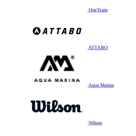
OneTeam
ATTABO
Aqua Marina
Wilson