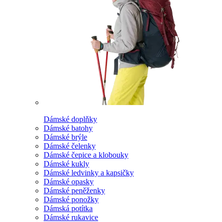
Dámské doplňky
Dámské batohy
Dámské brýle
Dámské čelenky
Dámské čepice a klobouky
Dámské kukly
Dámské ledvinky a kapsičky
Dámské opasky
Dámské peněženky
Dámské ponožky
Dámská potítka
Dámské rukavice