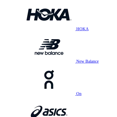
HOKA
New Balance
On