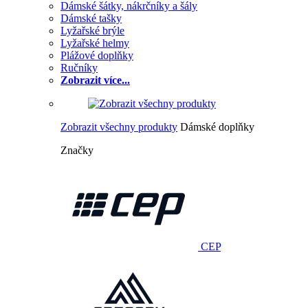
Dámské šátky, nákrčníky a šály
Dámské tašky
Lyžařské brýle
Lyžařské helmy
Plážové doplňky
Ručníky
Zobrazit více...
Zobrazit všechny produkty
Dámské doplňky
Značky
CEP