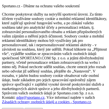
Sportano.cz - Dbáme na ochranu vašeho soukromí
Chceme poskytovat služby na nejvyšší sportovní úrovni. Za tímto
účelem využíváme soubory cookie a mobilní reklamní identifikátory,
které zajišťují správné fungování webu, a po získání vašeho
souhlasu také pro analytické účely a personalizaci reklam, tj.
zobrazování personalizovaného obsahu a reklam přizpůsobených
vašim zájmům a měření jejich účinnosti. Soubory cookie a mobilní
reklamní identifikátory mohou být využívány jak pro
personalizované, tak i nepersonalizované reklamní aktivity - v
závislosti na souhlasu, který jste udělili. Pokud kliknete na „Přijmout
vše“, vyjádříte souhlas se zpracováním vašich osobních údajů
společností SPORTANO.COM Sp. z o.o. a jejími důvěryhodnými
partnery, včetně personalizace reklam zobrazovaných na webu i
mimo něj. Pokud nechcete udělit souhlas, chcete omezit jeho rozsah
nebo odvolat již udělený souhlas, přejděte do „Nastavení“. V
rozsahu, v jakém budou soubory cookie obsahovat vaše osobní
údaje, bude základem pro jejich zpracování oprávněný zájem
správce spočívající v zajištění vysoké úrovně poskytování služeb a
marketingových aktivit správce a jeho důvěryhodných partnerů.
Správcem vašich osobních údajů je Sportano.com Sp. z o.o.
Kontakt:
gdpr@sportano.cz
. Více informací najdete v našich
Zásadách ochrany osobních údajů a cookies - Sportano.cz
.