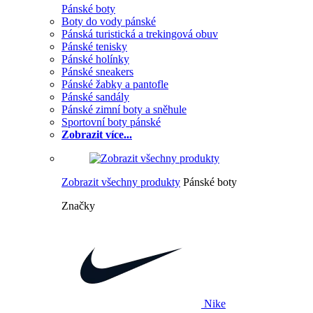
Pánské boty
Boty do vody pánské
Pánská turistická a trekingová obuv
Pánské tenisky
Pánské holínky
Pánské sneakers
Pánské žabky a pantofle
Pánské sandály
Pánské zimní boty a sněhule
Sportovní boty pánské
Zobrazit více...
Zobrazit všechny produkty
Pánské boty
Značky
Nike