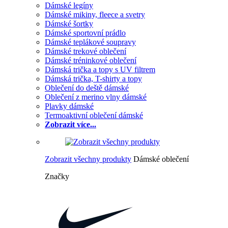
Dámské legíny
Dámské mikiny, fleece a svetry
Dámské šortky
Dámské sportovní prádlo
Dámské teplákové soupravy
Dámské trekové oblečení
Dámské tréninkové oblečení
Dámská trička a topy s UV filtrem
Dámská trička, T-shirty a topy
Oblečení do deště dámské
Oblečení z merino vlny dámské
Plavky dámské
Termoaktivní oblečení dámské
Zobrazit více...
Zobrazit všechny produkty
Dámské oblečení
Značky