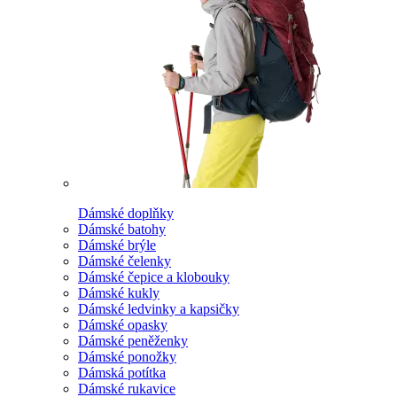
Dámské doplňky
Dámské batohy
Dámské brýle
Dámské čelenky
Dámské čepice a klobouky
Dámské kukly
Dámské ledvinky a kapsičky
Dámské opasky
Dámské peněženky
Dámské ponožky
Dámská potítka
Dámské rukavice