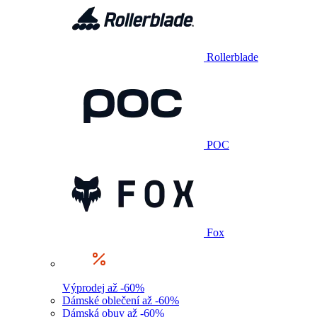
Rollerblade
POC
Fox
Výprodej až -60%
Dámské oblečení až -60%
Dámská obuv až -60%