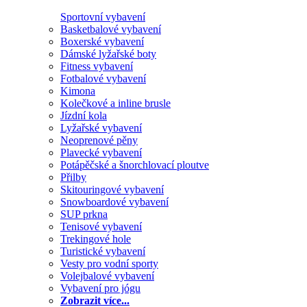
Sportovní vybavení
Basketbalové vybavení
Boxerské vybavení
Dámské lyžařské boty
Fitness vybavení
Fotbalové vybavení
Kimona
Kolečkové a inline brusle
Jízdní kola
Lyžařské vybavení
Neoprenové pěny
Plavecké vybavení
Potápěčské a šnorchlovací ploutve
Přilby
Skitouringové vybavení
Snowboardové vybavení
SUP prkna
Tenisové vybavení
Trekingové hole
Turistické vybavení
Vesty pro vodní sporty
Volejbalové vybavení
Vybavení pro jógu
Zobrazit více...