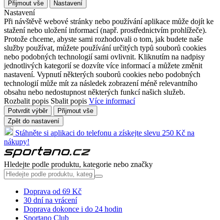
Přijmout vše
Nastavení
Nastavení
Při návštěvě webové stránky nebo používání aplikace může dojít ke
stažení nebo uložení informací (např. prostřednictvím prohlížeče).
Protože chceme, abyste sami rozhodovali o tom, jak budete naše
služby používat, můžete používání určitých typů souborů cookies
nebo podobných technologií sami ovlivnit. Kliknutím na nadpisy
jednotlivých kategorií se dozvíte více informací a můžete změnit
nastavení. Vypnutí některých souborů cookies nebo podobných
technologií může mít za následek zobrazení méně relevantního
obsahu nebo nedostupnost některých funkcí našich služeb.
Rozbalit popis
Sbalit popis
Více informací
Potvrdit výběr
Přijmout vše
Zpět do nastavení
Stáhněte si aplikaci do telefonu a získejte slevu 250 Kč na
nákupy!
Hledejte podle produktu, kategorie nebo značky
Doprava od 69 Kč
30 dní na vrácení
Doprava dokonce i do 24 hodin
Sportano Club