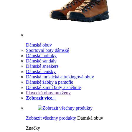
Dámská obuv
Sportovní boty dámské
Dámské holínky
Dámské sandály
Dámské sneakers
Dámské tenisky
Dámská turistická a trekingová obuv
Dámské žabky a pantofle
Dámské zimní boty a sněhule
Plavecká obuv pro ženy
Zobrazit více...
Zobrazit všechny produkty
Dámská obuv
Značky