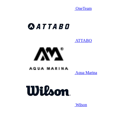
OneTeam
ATTABO
Aqua Marina
Wilson