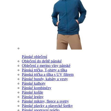
Pánské oblečení
Oblečení do deště pánské
Oblečení z merino vlny pánské
Pánská trička, T-shirty a tílka
Pánská trička a tílka s UV filtrem
Pánské bundy, kabáty a vesty
Pánské kalhoty
Pánské kombinézy
Pánské košile
Pánské legíny
Pánské mikiny, fleece a svetry
Pánské plavky a plavecké šortky
Pánské sportovní prádlo