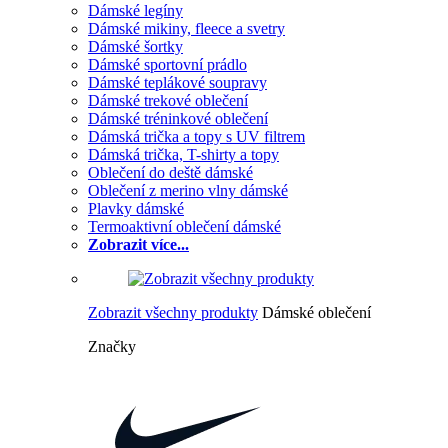
Dámské legíny
Dámské mikiny, fleece a svetry
Dámské šortky
Dámské sportovní prádlo
Dámské teplákové soupravy
Dámské trekové oblečení
Dámské tréninkové oblečení
Dámská trička a topy s UV filtrem
Dámská trička, T-shirty a topy
Oblečení do deště dámské
Oblečení z merino vlny dámské
Plavky dámské
Termoaktivní oblečení dámské
Zobrazit více...
Zobrazit všechny produkty
Dámské oblečení
Značky