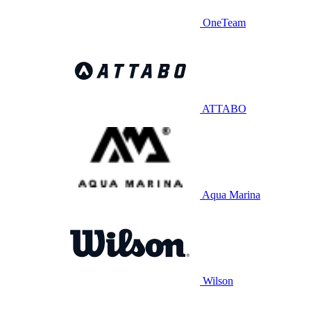
OneTeam
ATTABO
Aqua Marina
Wilson