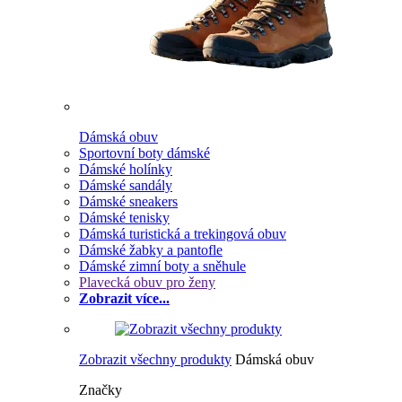
Dámská obuv
Sportovní boty dámské
Dámské holínky
Dámské sandály
Dámské sneakers
Dámské tenisky
Dámská turistická a trekingová obuv
Dámské žabky a pantofle
Dámské zimní boty a sněhule
Plavecká obuv pro ženy
Zobrazit více...
Zobrazit všechny produkty
Dámská obuv
Značky