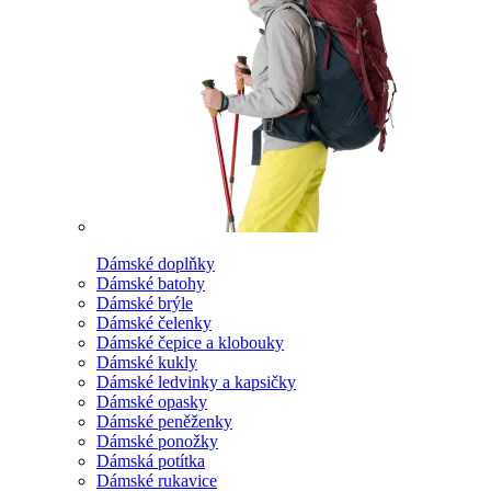
Dámské doplňky
Dámské batohy
Dámské brýle
Dámské čelenky
Dámské čepice a klobouky
Dámské kukly
Dámské ledvinky a kapsičky
Dámské opasky
Dámské peněženky
Dámské ponožky
Dámská potítka
Dámské rukavice