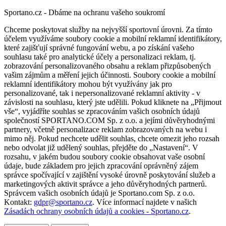
Sportano.cz - Dbáme na ochranu vašeho soukromí
Chceme poskytovat služby na nejvyšší sportovní úrovni. Za tímto
účelem využíváme soubory cookie a mobilní reklamní identifikátory,
které zajišťují správné fungování webu, a po získání vašeho
souhlasu také pro analytické účely a personalizaci reklam, tj.
zobrazování personalizovaného obsahu a reklam přizpůsobených
vašim zájmům a měření jejich účinnosti. Soubory cookie a mobilní
reklamní identifikátory mohou být využívány jak pro
personalizované, tak i nepersonalizované reklamní aktivity - v
závislosti na souhlasu, který jste udělili. Pokud kliknete na „Přijmout
vše“, vyjádříte souhlas se zpracováním vašich osobních údajů
společností SPORTANO.COM Sp. z o.o. a jejími důvěryhodnými
partnery, včetně personalizace reklam zobrazovaných na webu i
mimo něj. Pokud nechcete udělit souhlas, chcete omezit jeho rozsah
nebo odvolat již udělený souhlas, přejděte do „Nastavení“. V
rozsahu, v jakém budou soubory cookie obsahovat vaše osobní
údaje, bude základem pro jejich zpracování oprávněný zájem
správce spočívající v zajištění vysoké úrovně poskytování služeb a
marketingových aktivit správce a jeho důvěryhodných partnerů.
Správcem vašich osobních údajů je Sportano.com Sp. z o.o.
Kontakt:
gdpr@sportano.cz
. Více informací najdete v našich
Zásadách ochrany osobních údajů a cookies - Sportano.cz
.