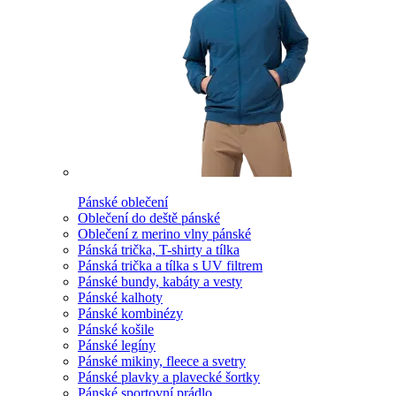
Pánské oblečení
Oblečení do deště pánské
Oblečení z merino vlny pánské
Pánská trička, T-shirty a tílka
Pánská trička a tílka s UV filtrem
Pánské bundy, kabáty a vesty
Pánské kalhoty
Pánské kombinézy
Pánské košile
Pánské legíny
Pánské mikiny, fleece a svetry
Pánské plavky a plavecké šortky
Pánské sportovní prádlo