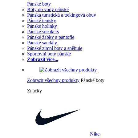
Pánské boty
Boty do vody pánské
Pánská turistická a trekingová obuv
Pánské tenisky
Pánské holínky
Pánské sneakers
Pánské žabky a pantofle
Pánské sandály
Pánské zimní boty a sněhule
Sportovní boty pánské
Zobrazit více...
Zobrazit všechny produkty
Pánské boty
Značky
Nike