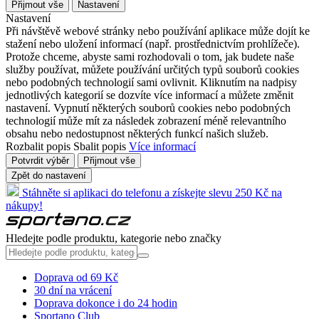
Přijmout vše
Nastavení
Nastavení
Při návštěvě webové stránky nebo používání aplikace může dojít ke
stažení nebo uložení informací (např. prostřednictvím prohlížeče).
Protože chceme, abyste sami rozhodovali o tom, jak budete naše
služby používat, můžete používání určitých typů souborů cookies
nebo podobných technologií sami ovlivnit. Kliknutím na nadpisy
jednotlivých kategorií se dozvíte více informací a můžete změnit
nastavení. Vypnutí některých souborů cookies nebo podobných
technologií může mít za následek zobrazení méně relevantního
obsahu nebo nedostupnost některých funkcí našich služeb.
Rozbalit popis
Sbalit popis
Více informací
Potvrdit výběr
Přijmout vše
Zpět do nastavení
Stáhněte si aplikaci do telefonu a získejte slevu 250 Kč na
nákupy!
Hledejte podle produktu, kategorie nebo značky
Doprava od 69 Kč
30 dní na vrácení
Doprava dokonce i do 24 hodin
Sportano Club