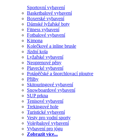
Sportovní vybavení
Basketbalové vybavení
Boxerské vybavení
Dámské lyžařské boty
Fitness vybavení
Fotbalové vybavení
Kimona
Kolečkové a inline brusle
Jízdní kola
Lyžařské vybavení
Neoprenové pěny
Plavecké vybavení
Potápěčské a šnorchlovací ploutve
Přilby
Skitouringové vybavení
Snowboardové vybavení
SUP prkna
Tenisové vybavení
Trekingové hole
Turistické vybavení
Vesty pro vodní sporty
Volejbalové vybavení
Vybavení pro jógu
Zobrazit více...