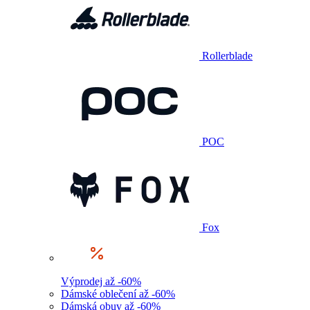
Rollerblade
POC
Fox
Výprodej až -60%
Dámské oblečení až -60%
Dámská obuv až -60%