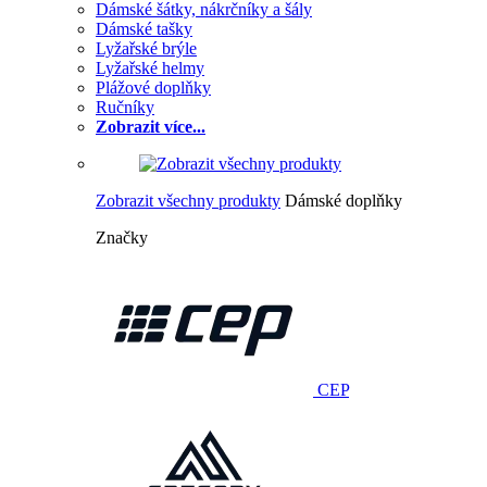
Dámské šátky, nákrčníky a šály
Dámské tašky
Lyžařské brýle
Lyžařské helmy
Plážové doplňky
Ručníky
Zobrazit více...
Zobrazit všechny produkty
Dámské doplňky
Značky
CEP