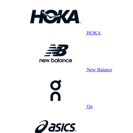
HOKA
New Balance
On