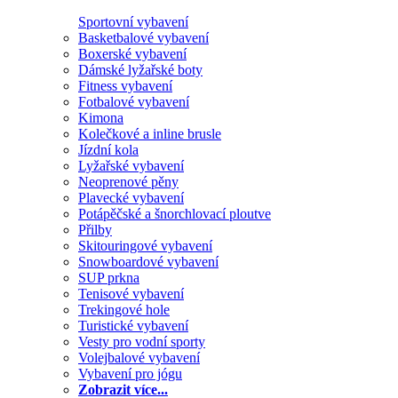
Sportovní vybavení
Basketbalové vybavení
Boxerské vybavení
Dámské lyžařské boty
Fitness vybavení
Fotbalové vybavení
Kimona
Kolečkové a inline brusle
Jízdní kola
Lyžařské vybavení
Neoprenové pěny
Plavecké vybavení
Potápěčské a šnorchlovací ploutve
Přilby
Skitouringové vybavení
Snowboardové vybavení
SUP prkna
Tenisové vybavení
Trekingové hole
Turistické vybavení
Vesty pro vodní sporty
Volejbalové vybavení
Vybavení pro jógu
Zobrazit více...