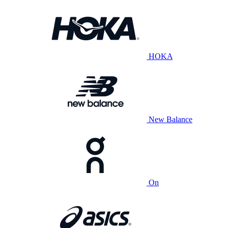
HOKA
New Balance
On