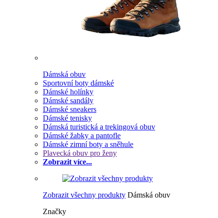
Dámská obuv
Sportovní boty dámské
Dámské holínky
Dámské sandály
Dámské sneakers
Dámské tenisky
Dámská turistická a trekingová obuv
Dámské žabky a pantofle
Dámské zimní boty a sněhule
Plavecká obuv pro ženy
Zobrazit více...
Zobrazit všechny produkty
Dámská obuv
Značky