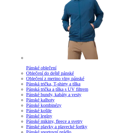
Pánské oblečení
Oblečení do deště pánské
Oblečení z merino vlny pánské
Pánská trička, T-shirty a tílka
Pánská trička a tílka s UV filtrem
Pánské bundy, kabáty a vesty
Pánské kalhoty
Pánské kombinézy
Pánské košile
Pánské legíny
Pánské mikiny, fleece a svetry
Pánské plavky a plavecké šortky
Pánské sportovní prádlo