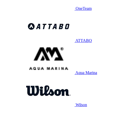
OneTeam
ATTABO
Aqua Marina
Wilson