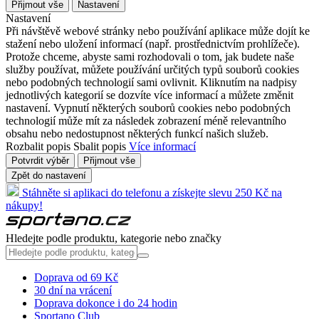
Přijmout vše
Nastavení
Nastavení
Při návštěvě webové stránky nebo používání aplikace může dojít ke
stažení nebo uložení informací (např. prostřednictvím prohlížeče).
Protože chceme, abyste sami rozhodovali o tom, jak budete naše
služby používat, můžete používání určitých typů souborů cookies
nebo podobných technologií sami ovlivnit. Kliknutím na nadpisy
jednotlivých kategorií se dozvíte více informací a můžete změnit
nastavení. Vypnutí některých souborů cookies nebo podobných
technologií může mít za následek zobrazení méně relevantního
obsahu nebo nedostupnost některých funkcí našich služeb.
Rozbalit popis
Sbalit popis
Více informací
Potvrdit výběr
Přijmout vše
Zpět do nastavení
Stáhněte si aplikaci do telefonu a získejte slevu 250 Kč na
nákupy!
Hledejte podle produktu, kategorie nebo značky
Doprava od 69 Kč
30 dní na vrácení
Doprava dokonce i do 24 hodin
Sportano Club