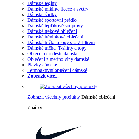
Dámské legíny
Dámské mikiny, fleece a svetry
Dámské šortky
Dámské sportovní prádlo
Dámské teplákové soupravy
Dámské trekové oblečení
Dámské tréninkové oblečení
Dámská trička a topy s UV filtrem
Dámská trička, T-shirty a topy
Oblečení do deště dámské
Oblečení z merino vlny dámské
Plavky dámské
Termoaktivní oblečení dámské
Zobrazit více...
Zobrazit všechny produkty
Dámské oblečení
Značky