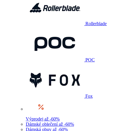
Rollerblade
POC
Fox
Výprodej až -60%
Dámské oblečení až -60%
Dámská obuv až -60%