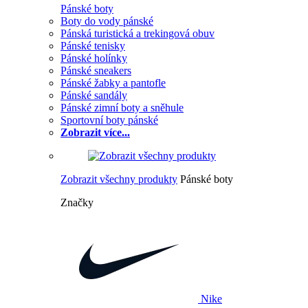
Pánské boty
Boty do vody pánské
Pánská turistická a trekingová obuv
Pánské tenisky
Pánské holínky
Pánské sneakers
Pánské žabky a pantofle
Pánské sandály
Pánské zimní boty a sněhule
Sportovní boty pánské
Zobrazit více...
Zobrazit všechny produkty
Pánské boty
Značky
Nike