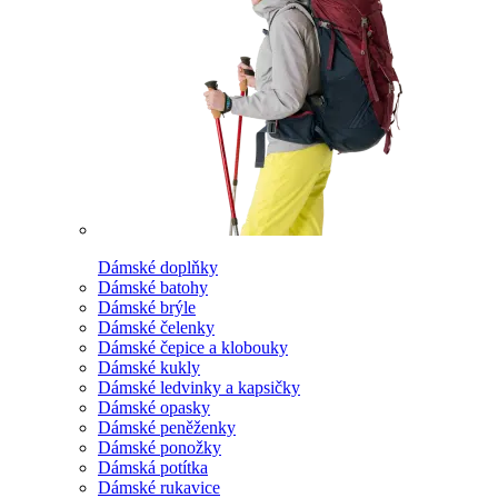
Dámské doplňky
Dámské batohy
Dámské brýle
Dámské čelenky
Dámské čepice a klobouky
Dámské kukly
Dámské ledvinky a kapsičky
Dámské opasky
Dámské peněženky
Dámské ponožky
Dámská potítka
Dámské rukavice