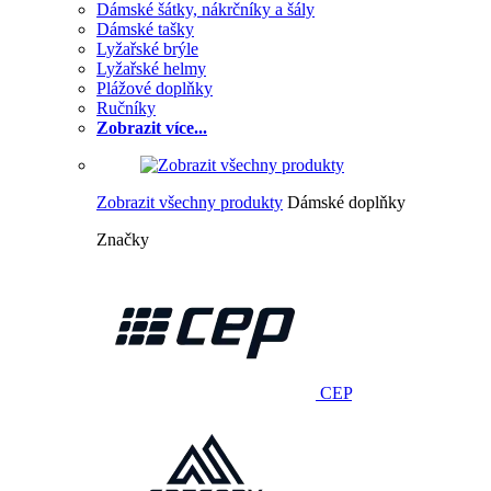
Dámské šátky, nákrčníky a šály
Dámské tašky
Lyžařské brýle
Lyžařské helmy
Plážové doplňky
Ručníky
Zobrazit více...
Zobrazit všechny produkty
Dámské doplňky
Značky
CEP