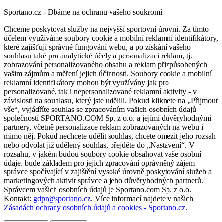
Sportano.cz - Dbáme na ochranu vašeho soukromí
Chceme poskytovat služby na nejvyšší sportovní úrovni. Za tímto
účelem využíváme soubory cookie a mobilní reklamní identifikátory,
které zajišťují správné fungování webu, a po získání vašeho
souhlasu také pro analytické účely a personalizaci reklam, tj.
zobrazování personalizovaného obsahu a reklam přizpůsobených
vašim zájmům a měření jejich účinnosti. Soubory cookie a mobilní
reklamní identifikátory mohou být využívány jak pro
personalizované, tak i nepersonalizované reklamní aktivity - v
závislosti na souhlasu, který jste udělili. Pokud kliknete na „Přijmout
vše“, vyjádříte souhlas se zpracováním vašich osobních údajů
společností SPORTANO.COM Sp. z o.o. a jejími důvěryhodnými
partnery, včetně personalizace reklam zobrazovaných na webu i
mimo něj. Pokud nechcete udělit souhlas, chcete omezit jeho rozsah
nebo odvolat již udělený souhlas, přejděte do „Nastavení“. V
rozsahu, v jakém budou soubory cookie obsahovat vaše osobní
údaje, bude základem pro jejich zpracování oprávněný zájem
správce spočívající v zajištění vysoké úrovně poskytování služeb a
marketingových aktivit správce a jeho důvěryhodných partnerů.
Správcem vašich osobních údajů je Sportano.com Sp. z o.o.
Kontakt:
gdpr@sportano.cz
. Více informací najdete v našich
Zásadách ochrany osobních údajů a cookies - Sportano.cz
.