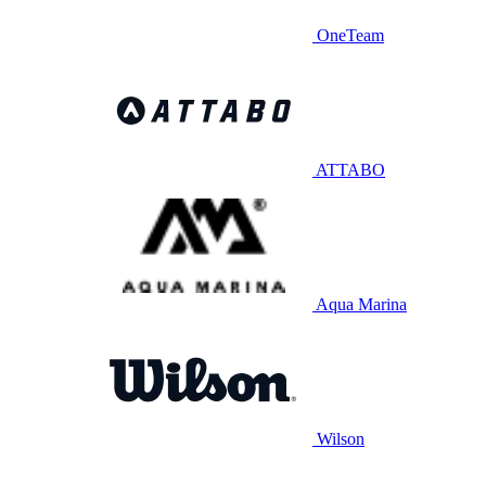
OneTeam
ATTABO
Aqua Marina
Wilson