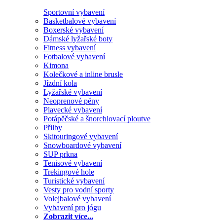
Sportovní vybavení
Basketbalové vybavení
Boxerské vybavení
Dámské lyžařské boty
Fitness vybavení
Fotbalové vybavení
Kimona
Kolečkové a inline brusle
Jízdní kola
Lyžařské vybavení
Neoprenové pěny
Plavecké vybavení
Potápěčské a šnorchlovací ploutve
Přilby
Skitouringové vybavení
Snowboardové vybavení
SUP prkna
Tenisové vybavení
Trekingové hole
Turistické vybavení
Vesty pro vodní sporty
Volejbalové vybavení
Vybavení pro jógu
Zobrazit více...