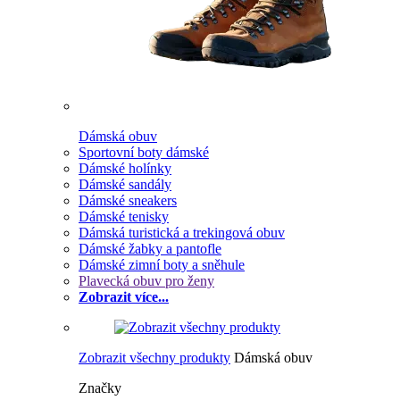
Dámská obuv
Sportovní boty dámské
Dámské holínky
Dámské sandály
Dámské sneakers
Dámské tenisky
Dámská turistická a trekingová obuv
Dámské žabky a pantofle
Dámské zimní boty a sněhule
Plavecká obuv pro ženy
Zobrazit více...
Zobrazit všechny produkty
Dámská obuv
Značky