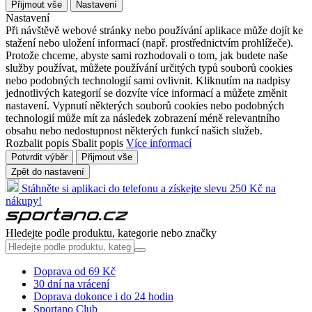
Přijmout vše
Nastavení
Nastavení
Při návštěvě webové stránky nebo používání aplikace může dojít ke
stažení nebo uložení informací (např. prostřednictvím prohlížeče).
Protože chceme, abyste sami rozhodovali o tom, jak budete naše
služby používat, můžete používání určitých typů souborů cookies
nebo podobných technologií sami ovlivnit. Kliknutím na nadpisy
jednotlivých kategorií se dozvíte více informací a můžete změnit
nastavení. Vypnutí některých souborů cookies nebo podobných
technologií může mít za následek zobrazení méně relevantního
obsahu nebo nedostupnost některých funkcí našich služeb.
Rozbalit popis
Sbalit popis
Více informací
Potvrdit výběr
Přijmout vše
Zpět do nastavení
Stáhněte si aplikaci do telefonu a získejte slevu 250 Kč na
nákupy!
Hledejte podle produktu, kategorie nebo značky
Doprava od 69 Kč
30 dní na vrácení
Doprava dokonce i do 24 hodin
Sportano Club