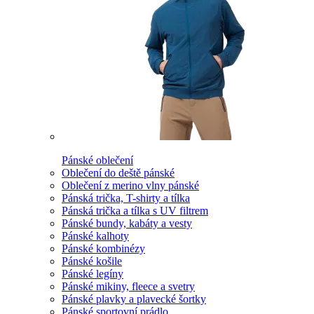
Pánské oblečení
Oblečení do deště pánské
Oblečení z merino vlny pánské
Pánská trička, T-shirty a tílka
Pánská trička a tílka s UV filtrem
Pánské bundy, kabáty a vesty
Pánské kalhoty
Pánské kombinézy
Pánské košile
Pánské legíny
Pánské mikiny, fleece a svetry
Pánské plavky a plavecké šortky
Pánské sportovní prádlo