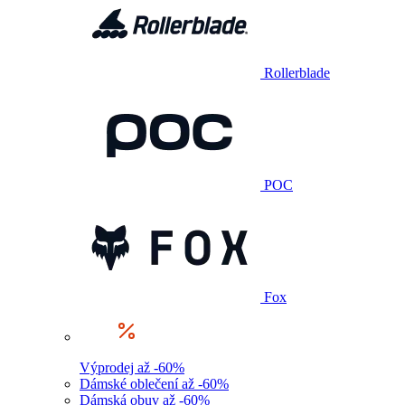
Rollerblade
POC
Fox
Výprodej až -60%
Dámské oblečení až -60%
Dámská obuv až -60%