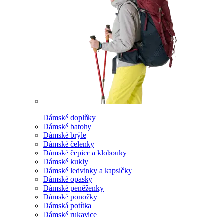
Dámské doplňky
Dámské batohy
Dámské brýle
Dámské čelenky
Dámské čepice a klobouky
Dámské kukly
Dámské ledvinky a kapsičky
Dámské opasky
Dámské peněženky
Dámské ponožky
Dámská potítka
Dámské rukavice