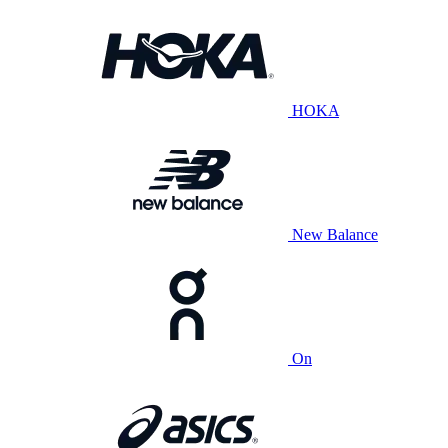
HOKA
New Balance
On