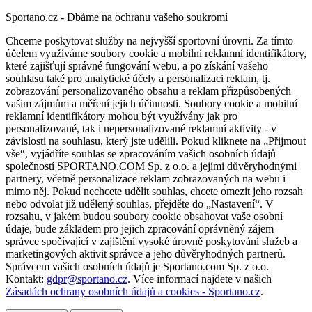
Sportano.cz - Dbáme na ochranu vašeho soukromí
Chceme poskytovat služby na nejvyšší sportovní úrovni. Za tímto
účelem využíváme soubory cookie a mobilní reklamní identifikátory,
které zajišťují správné fungování webu, a po získání vašeho
souhlasu také pro analytické účely a personalizaci reklam, tj.
zobrazování personalizovaného obsahu a reklam přizpůsobených
vašim zájmům a měření jejich účinnosti. Soubory cookie a mobilní
reklamní identifikátory mohou být využívány jak pro
personalizované, tak i nepersonalizované reklamní aktivity - v
závislosti na souhlasu, který jste udělili. Pokud kliknete na „Přijmout
vše“, vyjádříte souhlas se zpracováním vašich osobních údajů
společností SPORTANO.COM Sp. z o.o. a jejími důvěryhodnými
partnery, včetně personalizace reklam zobrazovaných na webu i
mimo něj. Pokud nechcete udělit souhlas, chcete omezit jeho rozsah
nebo odvolat již udělený souhlas, přejděte do „Nastavení“. V
rozsahu, v jakém budou soubory cookie obsahovat vaše osobní
údaje, bude základem pro jejich zpracování oprávněný zájem
správce spočívající v zajištění vysoké úrovně poskytování služeb a
marketingových aktivit správce a jeho důvěryhodných partnerů.
Správcem vašich osobních údajů je Sportano.com Sp. z o.o.
Kontakt:
gdpr@sportano.cz
. Více informací najdete v našich
Zásadách ochrany osobních údajů a cookies - Sportano.cz
.