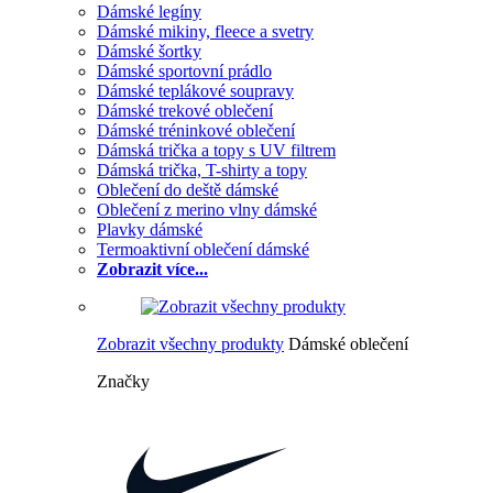
Dámské legíny
Dámské mikiny, fleece a svetry
Dámské šortky
Dámské sportovní prádlo
Dámské teplákové soupravy
Dámské trekové oblečení
Dámské tréninkové oblečení
Dámská trička a topy s UV filtrem
Dámská trička, T-shirty a topy
Oblečení do deště dámské
Oblečení z merino vlny dámské
Plavky dámské
Termoaktivní oblečení dámské
Zobrazit více...
Zobrazit všechny produkty
Dámské oblečení
Značky