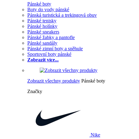
Pánské boty
Boty do vody pánské
Pánská turistická a trekingová obuv
Pánské tenisky
Pánské holínky
Pánské sneakers
Pánské žabky a pantofle
Pánské sandály
Pánské zimní boty a sněhule
Sportovní boty pánské
Zobrazit více...
Zobrazit všechny produkty
Pánské boty
Značky
Nike