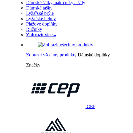
Dámské šátky, nákrčníky a šály
Dámské tašky
Lyžařské brýle
Lyžařské helmy
Plážové doplňky
Ručníky
Zobrazit více...
Zobrazit všechny produkty
Dámské doplňky
Značky
CEP