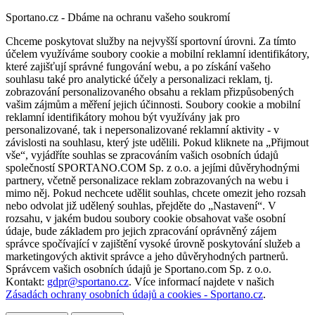
Sportano.cz - Dbáme na ochranu vašeho soukromí
Chceme poskytovat služby na nejvyšší sportovní úrovni. Za tímto
účelem využíváme soubory cookie a mobilní reklamní identifikátory,
které zajišťují správné fungování webu, a po získání vašeho
souhlasu také pro analytické účely a personalizaci reklam, tj.
zobrazování personalizovaného obsahu a reklam přizpůsobených
vašim zájmům a měření jejich účinnosti. Soubory cookie a mobilní
reklamní identifikátory mohou být využívány jak pro
personalizované, tak i nepersonalizované reklamní aktivity - v
závislosti na souhlasu, který jste udělili. Pokud kliknete na „Přijmout
vše“, vyjádříte souhlas se zpracováním vašich osobních údajů
společností SPORTANO.COM Sp. z o.o. a jejími důvěryhodnými
partnery, včetně personalizace reklam zobrazovaných na webu i
mimo něj. Pokud nechcete udělit souhlas, chcete omezit jeho rozsah
nebo odvolat již udělený souhlas, přejděte do „Nastavení“. V
rozsahu, v jakém budou soubory cookie obsahovat vaše osobní
údaje, bude základem pro jejich zpracování oprávněný zájem
správce spočívající v zajištění vysoké úrovně poskytování služeb a
marketingových aktivit správce a jeho důvěryhodných partnerů.
Správcem vašich osobních údajů je Sportano.com Sp. z o.o.
Kontakt:
gdpr@sportano.cz
. Více informací najdete v našich
Zásadách ochrany osobních údajů a cookies - Sportano.cz
.