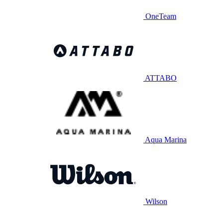
OneTeam
ATTABO
Aqua Marina
Wilson