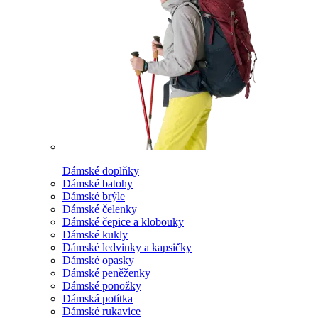
Dámské doplňky
Dámské batohy
Dámské brýle
Dámské čelenky
Dámské čepice a klobouky
Dámské kukly
Dámské ledvinky a kapsičky
Dámské opasky
Dámské peněženky
Dámské ponožky
Dámská potítka
Dámské rukavice