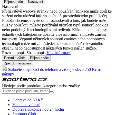
Přijmout vše
Nastavení
Nastavení
Při návštěvě webové stránky nebo používání aplikace může dojít ke
stažení nebo uložení informací (např. prostřednictvím prohlížeče).
Protože chceme, abyste sami rozhodovali o tom, jak budete naše
služby používat, můžete používání určitých typů souborů cookies
nebo podobných technologií sami ovlivnit. Kliknutím na nadpisy
jednotlivých kategorií se dozvíte více informací a můžete změnit
nastavení. Vypnutí některých souborů cookies nebo podobných
technologií může mít za následek zobrazení méně relevantního
obsahu nebo nedostupnost některých funkcí našich služeb.
Rozbalit popis
Sbalit popis
Více informací
Potvrdit výběr
Přijmout vše
Zpět do nastavení
Stáhněte si aplikaci do telefonu a získejte slevu 250 Kč na
nákupy!
Hledejte podle produktu, kategorie nebo značky
Doprava od 69 Kč
30 dní na vrácení
Doprava dokonce i do 24 hodin
Sportano Club