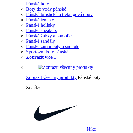
Pánské boty
Boty do vody pánské
Pánská turistická a trekingová obuv
Pánské tenisky
Pánské holínky
Pánské sneakers
Pánské žabky a pantofle
Pánské sandály
Pánské zimní boty a sněhule
Sportovní boty pánské
Zobrazit více...
Zobrazit všechny produkty
Pánské boty
Značky
Nike