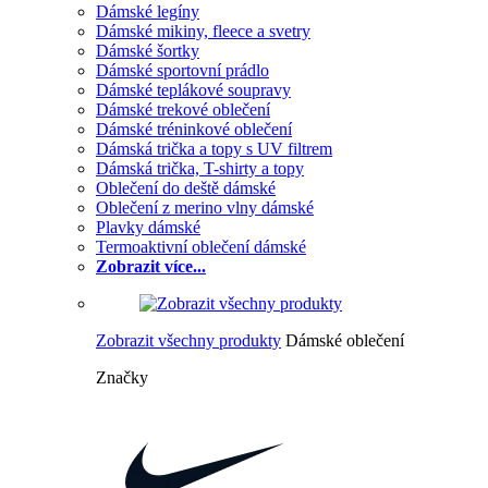
Dámské legíny
Dámské mikiny, fleece a svetry
Dámské šortky
Dámské sportovní prádlo
Dámské teplákové soupravy
Dámské trekové oblečení
Dámské tréninkové oblečení
Dámská trička a topy s UV filtrem
Dámská trička, T-shirty a topy
Oblečení do deště dámské
Oblečení z merino vlny dámské
Plavky dámské
Termoaktivní oblečení dámské
Zobrazit více...
Zobrazit všechny produkty
Dámské oblečení
Značky