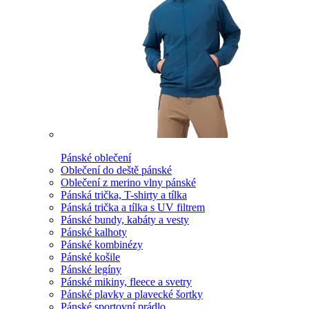
Pánské oblečení
Oblečení do deště pánské
Oblečení z merino vlny pánské
Pánská trička, T-shirty a tílka
Pánská trička a tílka s UV filtrem
Pánské bundy, kabáty a vesty
Pánské kalhoty
Pánské kombinézy
Pánské košile
Pánské legíny
Pánské mikiny, fleece a svetry
Pánské plavky a plavecké šortky
Pánské sportovní prádlo