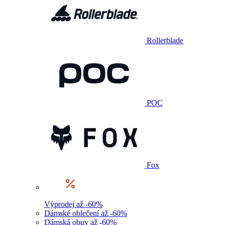
Rollerblade
POC
Fox
Výprodej až -60%
Dámské oblečení až -60%
Dámská obuv až -60%