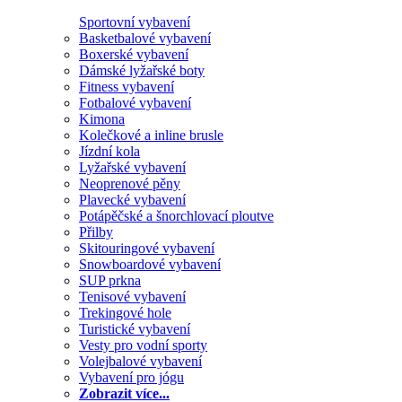
Sportovní vybavení
Basketbalové vybavení
Boxerské vybavení
Dámské lyžařské boty
Fitness vybavení
Fotbalové vybavení
Kimona
Kolečkové a inline brusle
Jízdní kola
Lyžařské vybavení
Neoprenové pěny
Plavecké vybavení
Potápěčské a šnorchlovací ploutve
Přilby
Skitouringové vybavení
Snowboardové vybavení
SUP prkna
Tenisové vybavení
Trekingové hole
Turistické vybavení
Vesty pro vodní sporty
Volejbalové vybavení
Vybavení pro jógu
Zobrazit více...