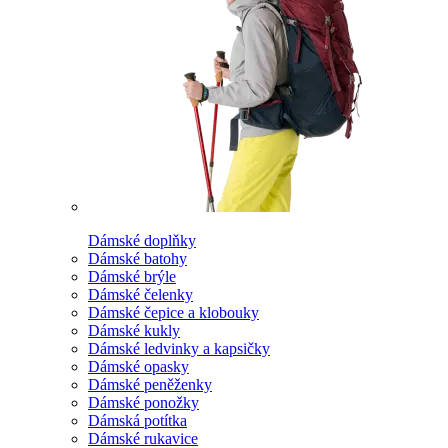
Dámské doplňky
Dámské batohy
Dámské brýle
Dámské čelenky
Dámské čepice a klobouky
Dámské kukly
Dámské ledvinky a kapsičky
Dámské opasky
Dámské peněženky
Dámské ponožky
Dámská potítka
Dámské rukavice