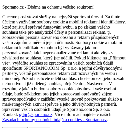
Sportano.cz - Dbáme na ochranu vašeho soukromí
Chceme poskytovat služby na nejvyšší sportovní úrovni. Za tímto
účelem využíváme soubory cookie a mobilní reklamní identifikátory,
které zajišťují správné fungování webu, a po získání vašeho
souhlasu také pro analytické účely a personalizaci reklam, tj.
zobrazování personalizovaného obsahu a reklam přizpůsobených
vašim zájmům a měření jejich účinnosti. Soubory cookie a mobilní
reklamní identifikátory mohou být využívány jak pro
personalizované, tak i nepersonalizované reklamní aktivity - v
závislosti na souhlasu, který jste udělili. Pokud kliknete na „Přijmout
vše“, vyjádříte souhlas se zpracováním vašich osobních údajů
společností SPORTANO.COM Sp. z o.o. a jejími důvěryhodnými
partnery, včetně personalizace reklam zobrazovaných na webu i
mimo něj. Pokud nechcete udělit souhlas, chcete omezit jeho rozsah
nebo odvolat již udělený souhlas, přejděte do „Nastavení“. V
rozsahu, v jakém budou soubory cookie obsahovat vaše osobní
údaje, bude základem pro jejich zpracování oprávněný zájem
správce spočívající v zajištění vysoké úrovně poskytování služeb a
marketingových aktivit správce a jeho důvěryhodných partnerů.
Správcem vašich osobních údajů je Sportano.com Sp. z o.o.
Kontakt:
gdpr@sportano.cz
. Více informací najdete v našich
Zásadách ochrany osobních údajů a cookies - Sportano.cz
.