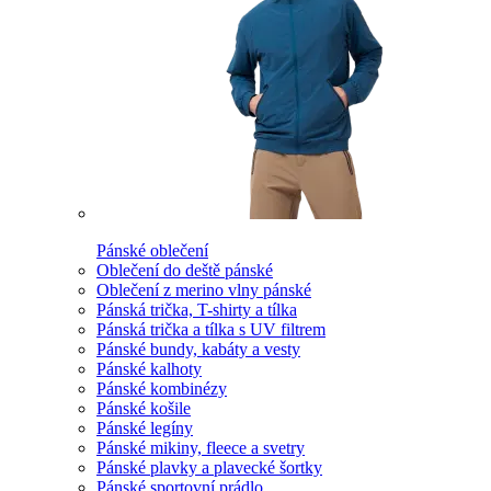
Pánské oblečení
Oblečení do deště pánské
Oblečení z merino vlny pánské
Pánská trička, T-shirty a tílka
Pánská trička a tílka s UV filtrem
Pánské bundy, kabáty a vesty
Pánské kalhoty
Pánské kombinézy
Pánské košile
Pánské legíny
Pánské mikiny, fleece a svetry
Pánské plavky a plavecké šortky
Pánské sportovní prádlo