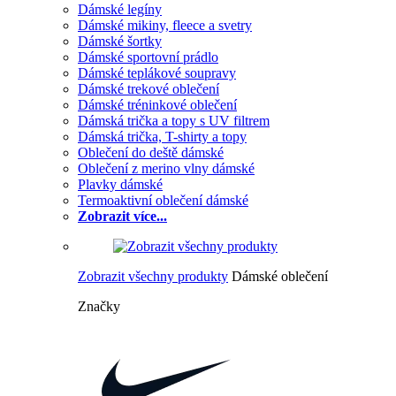
Dámské legíny
Dámské mikiny, fleece a svetry
Dámské šortky
Dámské sportovní prádlo
Dámské teplákové soupravy
Dámské trekové oblečení
Dámské tréninkové oblečení
Dámská trička a topy s UV filtrem
Dámská trička, T-shirty a topy
Oblečení do deště dámské
Oblečení z merino vlny dámské
Plavky dámské
Termoaktivní oblečení dámské
Zobrazit více...
Zobrazit všechny produkty
Dámské oblečení
Značky