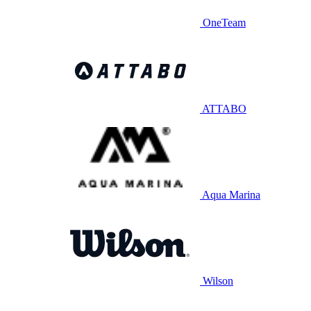
OneTeam
ATTABO
Aqua Marina
Wilson