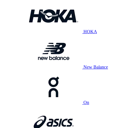
HOKA
New Balance
On