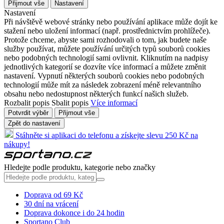
Přijmout vše
Nastavení
Nastavení
Při návštěvě webové stránky nebo používání aplikace může dojít ke
stažení nebo uložení informací (např. prostřednictvím prohlížeče).
Protože chceme, abyste sami rozhodovali o tom, jak budete naše
služby používat, můžete používání určitých typů souborů cookies
nebo podobných technologií sami ovlivnit. Kliknutím na nadpisy
jednotlivých kategorií se dozvíte více informací a můžete změnit
nastavení. Vypnutí některých souborů cookies nebo podobných
technologií může mít za následek zobrazení méně relevantního
obsahu nebo nedostupnost některých funkcí našich služeb.
Rozbalit popis
Sbalit popis
Více informací
Potvrdit výběr
Přijmout vše
Zpět do nastavení
Stáhněte si aplikaci do telefonu a získejte slevu 250 Kč na
nákupy!
Hledejte podle produktu, kategorie nebo značky
Doprava od 69 Kč
30 dní na vrácení
Doprava dokonce i do 24 hodin
Sportano Club