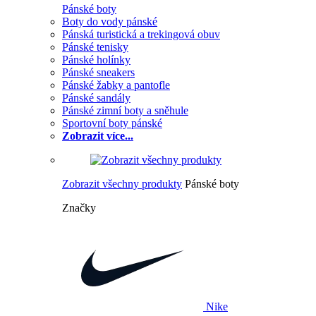
Pánské boty
Boty do vody pánské
Pánská turistická a trekingová obuv
Pánské tenisky
Pánské holínky
Pánské sneakers
Pánské žabky a pantofle
Pánské sandály
Pánské zimní boty a sněhule
Sportovní boty pánské
Zobrazit více...
Zobrazit všechny produkty
Pánské boty
Značky
Nike