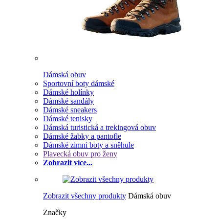
Dámská obuv
Sportovní boty dámské
Dámské holínky
Dámské sandály
Dámské sneakers
Dámské tenisky
Dámská turistická a trekingová obuv
Dámské žabky a pantofle
Dámské zimní boty a sněhule
Plavecká obuv pro ženy
Zobrazit více...
Zobrazit všechny produkty
Dámská obuv
Značky