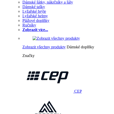
Dámské šátky, nákrčníky a šály
Dámské tašky
Lyžařské brýle
Lyžařské helmy
Plážové doplňky
Ručníky
Zobrazit více...
Zobrazit všechny produkty
Dámské doplňky
Značky
CEP