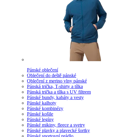
Pánské oblečení
Oblečení do deště pánské
Oblečení z merino vlny pánské
Pánská trička, T-shirty a tílka
Pánská trička a tílka s UV filtrem
Pánské bundy, kabáty a vesty
Pánské kalhoty
Pánské kombinézy
Pánské košile
Pánské legíny
Pánské mikiny, fleece a svetry
Pánské plavky a plavecké šortky
Pánské sportovní prádlo