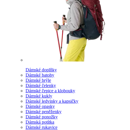
Dámské doplňky
Dámské batohy
Dámské brýle
Dámské čelenky
Dámské čepice a klobouky
Dámské kukly
Dámské ledvinky a kapsičky
Dámské opasky
Dámské peněženky
Dámské ponožky
Dámská potítka
Dámské rukavice