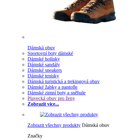
Dámská obuv
Sportovní boty dámské
Dámské holínky
Dámské sandály
Dámské sneakers
Dámské tenisky
Dámská turistická a trekingová obuv
Dámské žabky a pantofle
Dámské zimní boty a sněhule
Plavecká obuv pro ženy
Zobrazit více...
Zobrazit všechny produkty
Dámská obuv
Značky