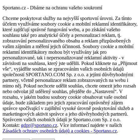
Sportano.cz - Dbáme na ochranu vašeho soukromí
Chceme poskytovat služby na nejvyšší sportovní úrovni. Za tímto
účelem využíváme soubory cookie a mobilní reklamní identifikátory,
které zajišťují správné fungování webu, a po získání vašeho
souhlasu také pro analytické účely a personalizaci reklam, tj.
zobrazování personalizovaného obsahu a reklam přizpůsobených
vašim zájmům a měření jejich účinnosti. Soubory cookie a mobilní
reklamní identifikátory mohou být využívány jak pro
personalizované, tak i nepersonalizované reklamní aktivity - v
závislosti na souhlasu, který jste udělili. Pokud kliknete na „Přijmout
vše“, vyjádříte souhlas se zpracováním vašich osobních údajů
společností SPORTANO.COM Sp. z o.o. a jejími důvěryhodnými
partnery, včetně personalizace reklam zobrazovaných na webu i
mimo něj. Pokud nechcete udělit souhlas, chcete omezit jeho rozsah
nebo odvolat již udělený souhlas, přejděte do „Nastavení“. V
rozsahu, v jakém budou soubory cookie obsahovat vaše osobní
údaje, bude základem pro jejich zpracování oprávněný zájem
správce spočívající v zajištění vysoké úrovně poskytování služeb a
marketingových aktivit správce a jeho důvěryhodných partnerů.
Správcem vašich osobních údajů je Sportano.com Sp. z o.o.
Kontakt:
gdpr@sportano.cz
. Více informací najdete v našich
Zásadách ochrany osobních údajů a cookies - Sportano.cz
.