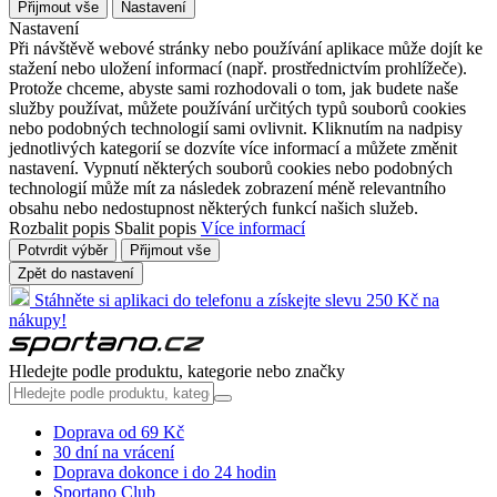
Přijmout vše
Nastavení
Nastavení
Při návštěvě webové stránky nebo používání aplikace může dojít ke
stažení nebo uložení informací (např. prostřednictvím prohlížeče).
Protože chceme, abyste sami rozhodovali o tom, jak budete naše
služby používat, můžete používání určitých typů souborů cookies
nebo podobných technologií sami ovlivnit. Kliknutím na nadpisy
jednotlivých kategorií se dozvíte více informací a můžete změnit
nastavení. Vypnutí některých souborů cookies nebo podobných
technologií může mít za následek zobrazení méně relevantního
obsahu nebo nedostupnost některých funkcí našich služeb.
Rozbalit popis
Sbalit popis
Více informací
Potvrdit výběr
Přijmout vše
Zpět do nastavení
Stáhněte si aplikaci do telefonu a získejte slevu 250 Kč na
nákupy!
Hledejte podle produktu, kategorie nebo značky
Doprava od 69 Kč
30 dní na vrácení
Doprava dokonce i do 24 hodin
Sportano Club