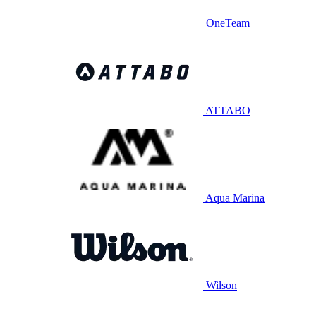
OneTeam
ATTABO
Aqua Marina
Wilson