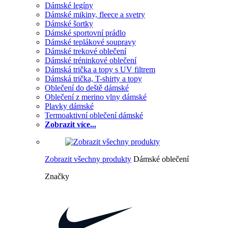
Dámské legíny
Dámské mikiny, fleece a svetry
Dámské šortky
Dámské sportovní prádlo
Dámské teplákové soupravy
Dámské trekové oblečení
Dámské tréninkové oblečení
Dámská trička a topy s UV filtrem
Dámská trička, T-shirty a topy
Oblečení do deště dámské
Oblečení z merino vlny dámské
Plavky dámské
Termoaktivní oblečení dámské
Zobrazit více...
Zobrazit všechny produkty
Dámské oblečení
Značky