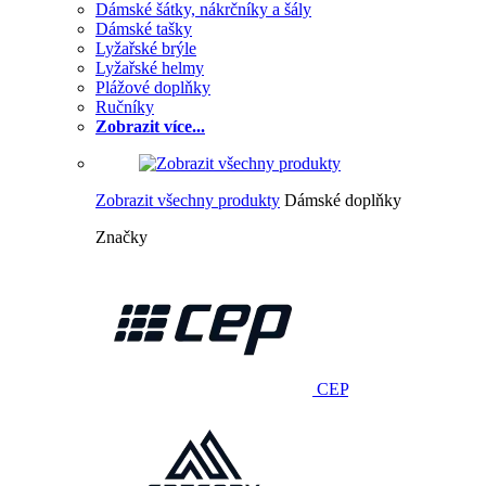
Dámské šátky, nákrčníky a šály
Dámské tašky
Lyžařské brýle
Lyžařské helmy
Plážové doplňky
Ručníky
Zobrazit více...
Zobrazit všechny produkty
Dámské doplňky
Značky
CEP