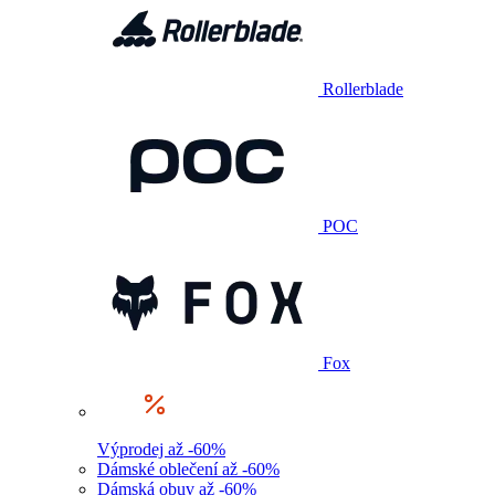
Rollerblade
POC
Fox
Výprodej až -60%
Dámské oblečení až -60%
Dámská obuv až -60%