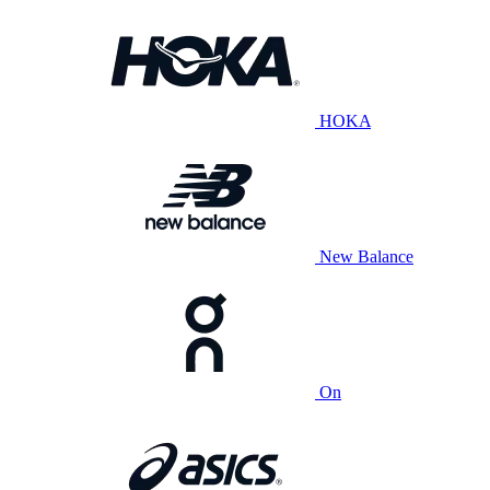
HOKA
New Balance
On