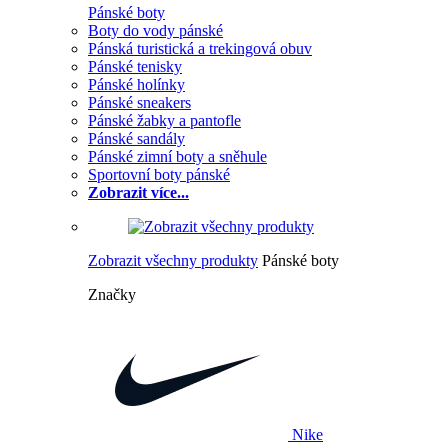
Pánské boty
Boty do vody pánské
Pánská turistická a trekingová obuv
Pánské tenisky
Pánské holínky
Pánské sneakers
Pánské žabky a pantofle
Pánské sandály
Pánské zimní boty a sněhule
Sportovní boty pánské
Zobrazit více...
Zobrazit všechny produkty
Pánské boty
Značky
Nike