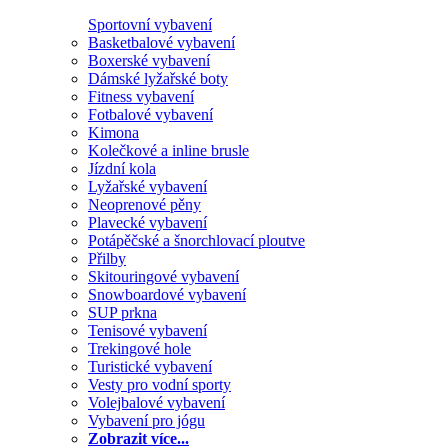
Sportovní vybavení
Basketbalové vybavení
Boxerské vybavení
Dámské lyžařské boty
Fitness vybavení
Fotbalové vybavení
Kimona
Kolečkové a inline brusle
Jízdní kola
Lyžařské vybavení
Neoprenové pěny
Plavecké vybavení
Potápěčské a šnorchlovací ploutve
Přilby
Skitouringové vybavení
Snowboardové vybavení
SUP prkna
Tenisové vybavení
Trekingové hole
Turistické vybavení
Vesty pro vodní sporty
Volejbalové vybavení
Vybavení pro jógu
Zobrazit více...