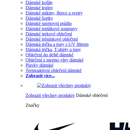
Dámské košile
Dámské legíny
Dámské mikiny, fleece a svetry
Dámské šortky
Dámské sportovní prádlo
Dámské teplákové soupravy
Dámské trekové oblečení
Dámské tréninkové oblečení
Dámská trička a topy s UV filtrem
Dámská trička, T-shirty a topy
Oblečení do deště dámské
Oblečení z merino vlny dámské
Plavky dámské
Termoaktivní oblečení dámské
Zobrazit více...
Zobrazit všechny produkty
Dámské oblečení
Značky