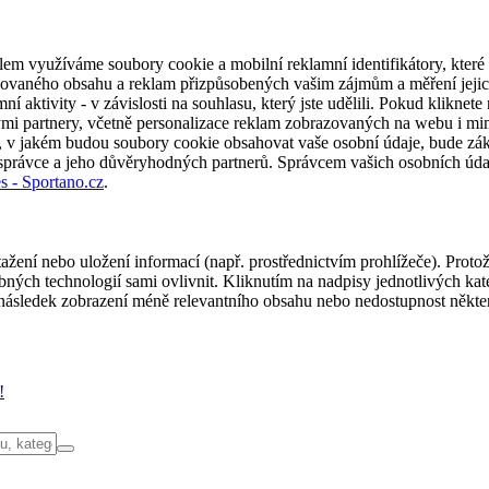
em využíváme soubory cookie a mobilní reklamní identifikátory, které 
alizovaného obsahu a reklam přizpůsobených vašim zájmům a měření jeji
í aktivity - v závislosti na souhlasu, který jste udělili. Pokud kliknet
partnery, včetně personalizace reklam zobrazovaných na webu i mimo 
u, v jakém budou soubory cookie obsahovat vaše osobní údaje, bude zák
 správce a jeho důvěryhodných partnerů. Správcem vašich osobních úda
s - Sportano.cz
.
ažení nebo uložení informací (např. prostřednictvím prohlížeče). Proto
ých technologií sami ovlivnit. Kliknutím na nadpisy jednotlivých kate
ásledek zobrazení méně relevantního obsahu nebo nedostupnost někter
!