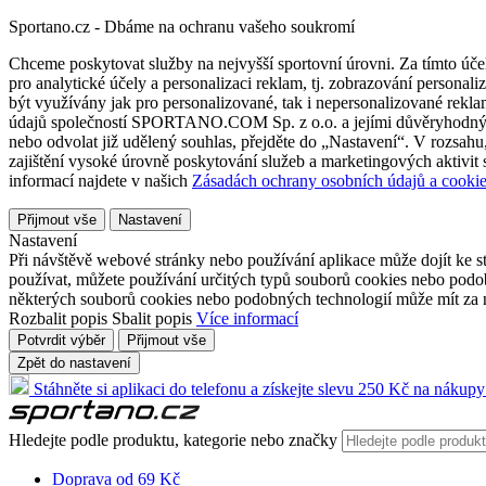
Sportano.cz - Dbáme na ochranu vašeho soukromí
Chceme poskytovat služby na nejvyšší sportovní úrovni. Za tímto účel
pro analytické účely a personalizaci reklam, tj. zobrazování person
být využívány jak pro personalizované, tak i nepersonalizované reklamn
údajů společností SPORTANO.COM Sp. z o.o. a jejími důvěryhodnými 
nebo odvolat již udělený souhlas, přejděte do „Nastavení“. V rozsah
zajištění vysoké úrovně poskytování služeb a marketingových aktivit
informací najdete v našich
Zásadách ochrany osobních údajů a cookie
Přijmout vše
Nastavení
Nastavení
Při návštěvě webové stránky nebo používání aplikace může dojít ke st
používat, můžete používání určitých typů souborů cookies nebo podobn
některých souborů cookies nebo podobných technologií může mít za n
Rozbalit popis
Sbalit popis
Více informací
Potvrdit výběr
Přijmout vše
Zpět do nastavení
Stáhněte si aplikaci do telefonu a získejte slevu 250 Kč na nákupy
Hledejte podle produktu, kategorie nebo značky
Doprava od 69 Kč