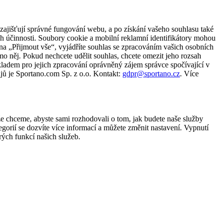
zajišťují správné fungování webu, a po získání vašeho souhlasu také
ch účinnosti. Soubory cookie a mobilní reklamní identifikátory mohou
e na „Přijmout vše“, vyjádříte souhlas se zpracováním vašich osobních
něj. Pokud nechcete udělit souhlas, chcete omezit jeho rozsah
ladem pro jejich zpracování oprávněný zájem správce spočívající v
jů je Sportano.com Sp. z o.o. Kontakt:
gdpr@sportano.cz
. Více
že chceme, abyste sami rozhodovali o tom, jak budete naše služby
gorií se dozvíte více informací a můžete změnit nastavení. Vypnutí
ých funkcí našich služeb.