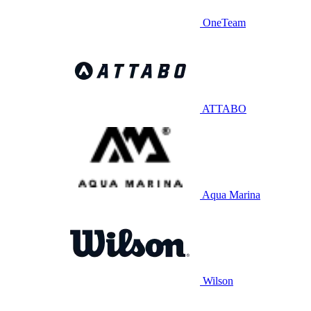
OneTeam
ATTABO
Aqua Marina
Wilson