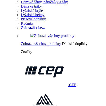
Dámské šátky, nákrčníky a šály
Dámské tašky
Lyžařské brýle
Lyžařské helmy
Plážové doplňky
Ručníky
Zobrazit více...
Zobrazit všechny produkty
Dámské doplňky
Značky
CEP