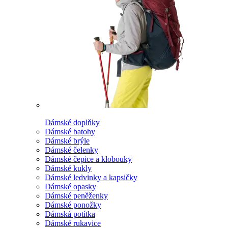
Dámské doplňky
Dámské batohy
Dámské brýle
Dámské čelenky
Dámské čepice a klobouky
Dámské kukly
Dámské ledvinky a kapsičky
Dámské opasky
Dámské peněženky
Dámské ponožky
Dámská potítka
Dámské rukavice