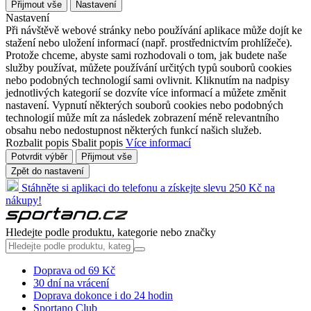
Přijmout vše
Nastavení
Nastavení
Při návštěvě webové stránky nebo používání aplikace může dojít ke
stažení nebo uložení informací (např. prostřednictvím prohlížeče).
Protože chceme, abyste sami rozhodovali o tom, jak budete naše
služby používat, můžete používání určitých typů souborů cookies
nebo podobných technologií sami ovlivnit. Kliknutím na nadpisy
jednotlivých kategorií se dozvíte více informací a můžete změnit
nastavení. Vypnutí některých souborů cookies nebo podobných
technologií může mít za následek zobrazení méně relevantního
obsahu nebo nedostupnost některých funkcí našich služeb.
Rozbalit popis
Sbalit popis
Více informací
Potvrdit výběr
Přijmout vše
Zpět do nastavení
Stáhněte si aplikaci do telefonu a získejte slevu 250 Kč na
nákupy!
Hledejte podle produktu, kategorie nebo značky
Doprava od 69 Kč
30 dní na vrácení
Doprava dokonce i do 24 hodin
Sportano Club