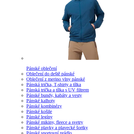
Pánské oblečení
Oblečení do deště pánské
Oblečení z merino vlny pánské
Pánská trička, T-shirty a tílka
Pánská trička a tílka s UV filtrem
Pánské bundy, kabáty a vesty
Pánské kalhoty
Pánské kombinézy
Pánské košile
Pánské legíny
Pánské mikiny, fleece a svetry
Pánské plavky a plavecké šortky
Pánské sportovní prádlo