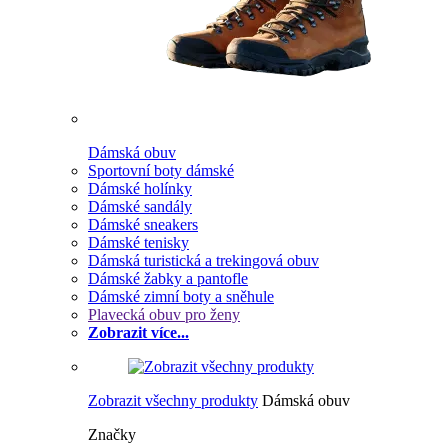
Dámská obuv
Sportovní boty dámské
Dámské holínky
Dámské sandály
Dámské sneakers
Dámské tenisky
Dámská turistická a trekingová obuv
Dámské žabky a pantofle
Dámské zimní boty a sněhule
Plavecká obuv pro ženy
Zobrazit více...
Zobrazit všechny produkty
Dámská obuv
Značky