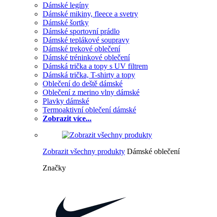
Dámské legíny
Dámské mikiny, fleece a svetry
Dámské šortky
Dámské sportovní prádlo
Dámské teplákové soupravy
Dámské trekové oblečení
Dámské tréninkové oblečení
Dámská trička a topy s UV filtrem
Dámská trička, T-shirty a topy
Oblečení do deště dámské
Oblečení z merino vlny dámské
Plavky dámské
Termoaktivní oblečení dámské
Zobrazit více...
Zobrazit všechny produkty
Dámské oblečení
Značky