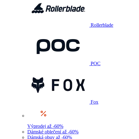
Rollerblade
POC
Fox
Výprodej až -60%
Dámské oblečení až -60%
Dámská obuv až -60%