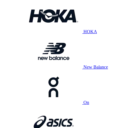
HOKA
New Balance
On