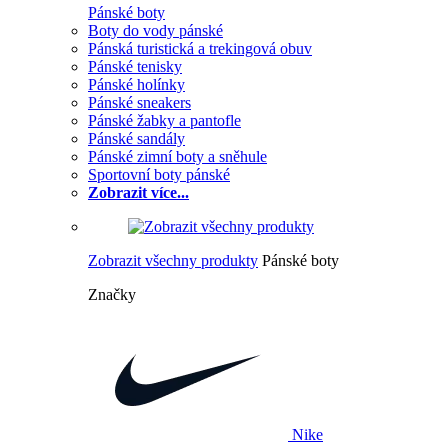
Pánské boty
Boty do vody pánské
Pánská turistická a trekingová obuv
Pánské tenisky
Pánské holínky
Pánské sneakers
Pánské žabky a pantofle
Pánské sandály
Pánské zimní boty a sněhule
Sportovní boty pánské
Zobrazit více...
Zobrazit všechny produkty
Pánské boty
Značky
Nike