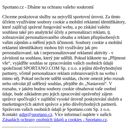
Sportano.cz - Dbáme na ochranu vašeho soukromí
Chceme poskytovat služby na nejvyšší sportovní úrovni. Za tímto
účelem využíváme soubory cookie a mobilní reklamní identifikátory,
které zajišťují správné fungování webu, a po získání vašeho
souhlasu také pro analytické účely a personalizaci reklam, tj.
zobrazování personalizovaného obsahu a reklam přizpůsobených
vašim zájmům a měření jejich účinnosti. Soubory cookie a mobilní
reklamní identifikátory mohou být využívány jak pro
personalizované, tak i nepersonalizované reklamní aktivity - v
závislosti na souhlasu, který jste udělili. Pokud kliknete na „Přijmout
vše“, vyjádříte souhlas se zpracováním vašich osobních údajů
společností SPORTANO.COM Sp. z o.o. a jejími důvěryhodnými
partnery, včetně personalizace reklam zobrazovaných na webu i
mimo něj. Pokud nechcete udělit souhlas, chcete omezit jeho rozsah
nebo odvolat již udělený souhlas, přejděte do „Nastavení“. V
rozsahu, v jakém budou soubory cookie obsahovat vaše osobní
údaje, bude základem pro jejich zpracování oprávněný zájem
správce spočívající v zajištění vysoké úrovně poskytování služeb a
marketingových aktivit správce a jeho důvěryhodných partnerů.
Správcem vašich osobních údajů je Sportano.com Sp. z o.o.
Kontakt:
gdpr@sportano.cz
. Více informací najdete v našich
Zásadách ochrany osobních údajů a cookies - Sportano.cz
.