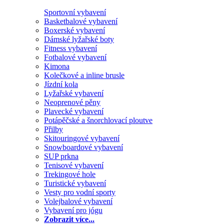
Sportovní vybavení
Basketbalové vybavení
Boxerské vybavení
Dámské lyžařské boty
Fitness vybavení
Fotbalové vybavení
Kimona
Kolečkové a inline brusle
Jízdní kola
Lyžařské vybavení
Neoprenové pěny
Plavecké vybavení
Potápěčské a šnorchlovací ploutve
Přilby
Skitouringové vybavení
Snowboardové vybavení
SUP prkna
Tenisové vybavení
Trekingové hole
Turistické vybavení
Vesty pro vodní sporty
Volejbalové vybavení
Vybavení pro jógu
Zobrazit více...