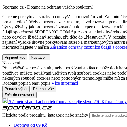
Sportano.cz - Dbáme na ochranu vašeho soukromí
Chceme poskytovat služby na nejvyšší sportovní úrovni. Za tímto účel
pro analytické účely a personalizaci reklam, tj. zobrazování person
být využívány jak pro personalizované, tak i nepersonalizované reklamn
údajů společností SPORTANO.COM Sp. z o.o. a jejími důvěryhodnými 
nebo odvolat již udělený souhlas, přejděte do „Nastavení“. V rozsah
zajištění vysoké úrovně poskytování služeb a marketingových aktivit
informací najdete v našich
Zásadách ochrany osobních údajů a cookie
Přijmout vše
Nastavení
Nastavení
Při návštěvě webové stránky nebo používání aplikace může dojít ke st
používat, můžete používání určitých typů souborů cookies nebo podobn
některých souborů cookies nebo podobných technologií může mít za n
Rozbalit popis
Sbalit popis
Více informací
Potvrdit výběr
Přijmout vše
Zpět do nastavení
Stáhněte si aplikaci do telefonu a získejte slevu 250 Kč na nákupy
Hledejte podle produktu, kategorie nebo značky
Doprava od 69 Kč