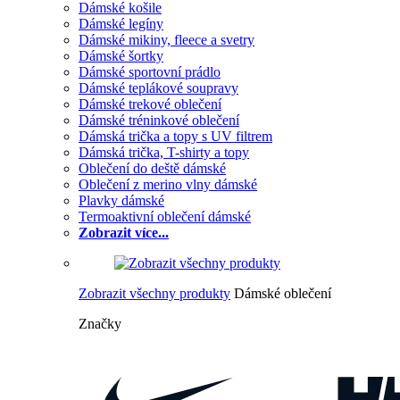
Dámské košile
Dámské legíny
Dámské mikiny, fleece a svetry
Dámské šortky
Dámské sportovní prádlo
Dámské teplákové soupravy
Dámské trekové oblečení
Dámské tréninkové oblečení
Dámská trička a topy s UV filtrem
Dámská trička, T-shirty a topy
Oblečení do deště dámské
Oblečení z merino vlny dámské
Plavky dámské
Termoaktivní oblečení dámské
Zobrazit více...
Zobrazit všechny produkty
Dámské oblečení
Značky