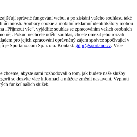
zajišťují správné fungování webu, a po získání vašeho souhlasu také
ch účinnosti. Soubory cookie a mobilní reklamní identifikátory mohou
e na „Přijmout vše“, vyjádříte souhlas se zpracováním vašich osobních
něj. Pokud nechcete udělit souhlas, chcete omezit jeho rozsah
ladem pro jejich zpracování oprávněný zájem správce spočívající v
jů je Sportano.com Sp. z o.o. Kontakt:
gdpr@sportano.cz
. Více
že chceme, abyste sami rozhodovali o tom, jak budete naše služby
gorií se dozvíte více informací a můžete změnit nastavení. Vypnutí
ých funkcí našich služeb.