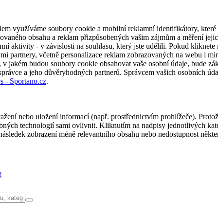
em využíváme soubory cookie a mobilní reklamní identifikátory, které 
alizovaného obsahu a reklam přizpůsobených vašim zájmům a měření jeji
í aktivity - v závislosti na souhlasu, který jste udělili. Pokud kliknet
partnery, včetně personalizace reklam zobrazovaných na webu i mimo 
u, v jakém budou soubory cookie obsahovat vaše osobní údaje, bude zák
 správce a jeho důvěryhodných partnerů. Správcem vašich osobních úda
s - Sportano.cz
.
ažení nebo uložení informací (např. prostřednictvím prohlížeče). Proto
ých technologií sami ovlivnit. Kliknutím na nadpisy jednotlivých kate
ásledek zobrazení méně relevantního obsahu nebo nedostupnost někter
!