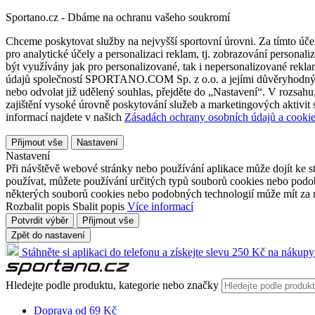
Sportano.cz - Dbáme na ochranu vašeho soukromí
Chceme poskytovat služby na nejvyšší sportovní úrovni. Za tímto účel
pro analytické účely a personalizaci reklam, tj. zobrazování person
být využívány jak pro personalizované, tak i nepersonalizované reklamn
údajů společností SPORTANO.COM Sp. z o.o. a jejími důvěryhodnými 
nebo odvolat již udělený souhlas, přejděte do „Nastavení“. V rozsah
zajištění vysoké úrovně poskytování služeb a marketingových aktivit
informací najdete v našich
Zásadách ochrany osobních údajů a cookie
Přijmout vše
Nastavení
Nastavení
Při návštěvě webové stránky nebo používání aplikace může dojít ke st
používat, můžete používání určitých typů souborů cookies nebo podobn
některých souborů cookies nebo podobných technologií může mít za n
Rozbalit popis
Sbalit popis
Více informací
Potvrdit výběr
Přijmout vše
Zpět do nastavení
Stáhněte si aplikaci do telefonu a získejte slevu 250 Kč na nákupy
Hledejte podle produktu, kategorie nebo značky
Doprava od 69 Kč