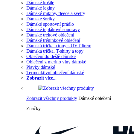
Dámské košile
Dámské legíny
Dámské mikiny, fleece a svetry
Dámské šortky
Dámské sportovní prádlo
Dámské teplákové soupravy
Dámské trekové oblečení
Dámské tréninkové oblečení
Dámská trička a topy s UV filtrem
Dámská trička, T-shirty a topy
Oblečení do deště dámské
Oblečení z merino vlny dámské
Plavky dámské
Termoaktivní oblečení dámské
Zobrazit více...
Zobrazit všechny produkty
Dámské oblečení
Značky