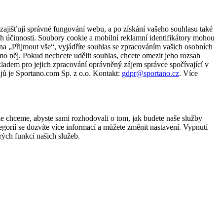
zajišťují správné fungování webu, a po získání vašeho souhlasu také
ch účinnosti. Soubory cookie a mobilní reklamní identifikátory mohou
e na „Přijmout vše“, vyjádříte souhlas se zpracováním vašich osobních
něj. Pokud nechcete udělit souhlas, chcete omezit jeho rozsah
ladem pro jejich zpracování oprávněný zájem správce spočívající v
jů je Sportano.com Sp. z o.o. Kontakt:
gdpr@sportano.cz
. Více
že chceme, abyste sami rozhodovali o tom, jak budete naše služby
gorií se dozvíte více informací a můžete změnit nastavení. Vypnutí
ých funkcí našich služeb.