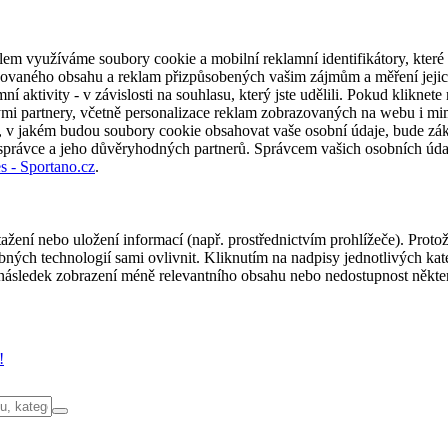
em využíváme soubory cookie a mobilní reklamní identifikátory, které 
alizovaného obsahu a reklam přizpůsobených vašim zájmům a měření jeji
í aktivity - v závislosti na souhlasu, který jste udělili. Pokud kliknet
partnery, včetně personalizace reklam zobrazovaných na webu i mimo 
u, v jakém budou soubory cookie obsahovat vaše osobní údaje, bude zák
 správce a jeho důvěryhodných partnerů. Správcem vašich osobních úda
s - Sportano.cz
.
ažení nebo uložení informací (např. prostřednictvím prohlížeče). Proto
ých technologií sami ovlivnit. Kliknutím na nadpisy jednotlivých kate
ásledek zobrazení méně relevantního obsahu nebo nedostupnost někter
!