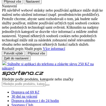
Přijmout vše
Nastavení
Nastavení
Při návštěvě webové stránky nebo používání aplikace může dojít ke
stažení nebo uložení informací (např. prostřednictvím prohlížeče).
Protože chceme, abyste sami rozhodovali o tom, jak budete naše
služby používat, můžete používání určitých typů souborů cookies
nebo podobných technologií sami ovlivnit. Kliknutím na nadpisy
jednotlivých kategorií se dozvíte více informací a můžete změnit
nastavení. Vypnutí některých souborů cookies nebo podobných
technologií může mít za následek zobrazení méně relevantního
obsahu nebo nedostupnost některých funkcí našich služeb.
Rozbalit popis
Sbalit popis
Více informací
Potvrdit výběr
Přijmout vše
Zpět do nastavení
Stáhněte si aplikaci do telefonu a získejte slevu 250 Kč na
nákupy!
Hledejte podle produktu, kategorie nebo značky
Doprava od 69 Kč
30 dní na vrácení
Doprava dokonce i do 24 hodin
Sportano Club