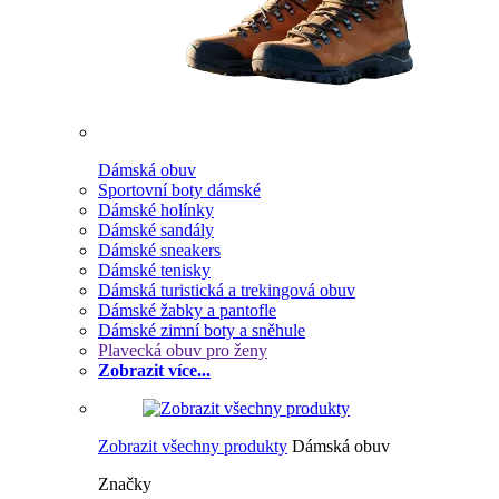
Dámská obuv
Sportovní boty dámské
Dámské holínky
Dámské sandály
Dámské sneakers
Dámské tenisky
Dámská turistická a trekingová obuv
Dámské žabky a pantofle
Dámské zimní boty a sněhule
Plavecká obuv pro ženy
Zobrazit více...
Zobrazit všechny produkty
Dámská obuv
Značky