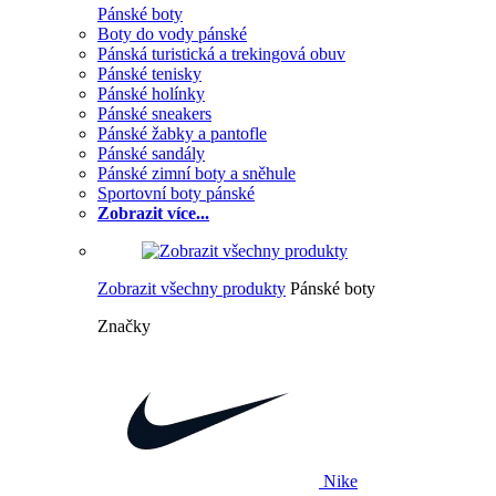
Pánské boty
Boty do vody pánské
Pánská turistická a trekingová obuv
Pánské tenisky
Pánské holínky
Pánské sneakers
Pánské žabky a pantofle
Pánské sandály
Pánské zimní boty a sněhule
Sportovní boty pánské
Zobrazit více...
Zobrazit všechny produkty
Pánské boty
Značky
Nike