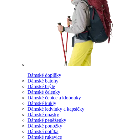
Dámské doplňky
Dámské batohy
Dámské brýle
Dámské čelenky
Dámské čepice a klobouky
Dámské kukly
Dámské ledvinky a kapsičky
Dámské opasky
Dámské peněženky
Dámské ponožky
Dámská potítka
Dámské rukavice