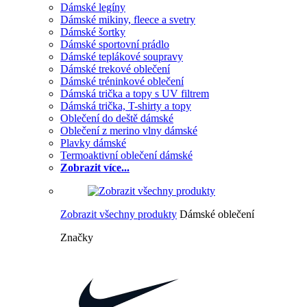
Dámské legíny
Dámské mikiny, fleece a svetry
Dámské šortky
Dámské sportovní prádlo
Dámské teplákové soupravy
Dámské trekové oblečení
Dámské tréninkové oblečení
Dámská trička a topy s UV filtrem
Dámská trička, T-shirty a topy
Oblečení do deště dámské
Oblečení z merino vlny dámské
Plavky dámské
Termoaktivní oblečení dámské
Zobrazit více...
Zobrazit všechny produkty
Dámské oblečení
Značky