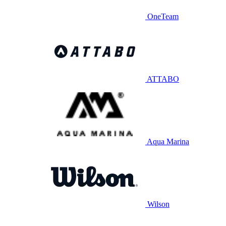
OneTeam
ATTABO
Aqua Marina
Wilson