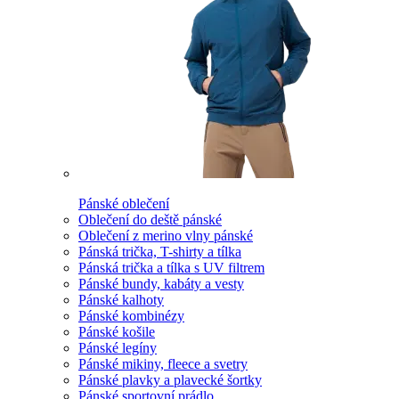
Pánské oblečení
Oblečení do deště pánské
Oblečení z merino vlny pánské
Pánská trička, T-shirty a tílka
Pánská trička a tílka s UV filtrem
Pánské bundy, kabáty a vesty
Pánské kalhoty
Pánské kombinézy
Pánské košile
Pánské legíny
Pánské mikiny, fleece a svetry
Pánské plavky a plavecké šortky
Pánské sportovní prádlo