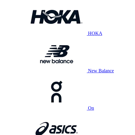
HOKA
New Balance
On