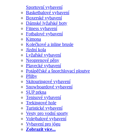
Sportovní vybavení
Basketbalové vybavení
Boxerské vybavení
Dámské lyžařské boty
Fitness vybavení
Fotbalové vybavení
Kimona
Kolečkové a inline brusle
Jízdní kola
Lyžařské vybavení
Neoprenové pěny
Plavecké vybavení
Potápěčské a šnorchlovací ploutve
Přilby
Skitouringové vybavení
Snowboardové vybavení
SUP prkna
Tenisové vybavení
Trekingové hole
Turistické vybavení
Vesty pro vodní sporty
Volejbalové vybavení
Vybavení pro jógu
Zobrazit více...