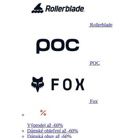
Rollerblade
POC
Fox
Výprodej až -60%
Dámské oblečení až -60%
Dámská obuv až -60%