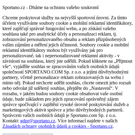
Sportano.cz - Dbáme na ochranu vašeho soukromí
Chceme poskytovat služby na nejvyšší sportovní úrovni. Za tímto
účelem využíváme soubory cookie a mobilní reklamní identifikátory,
které zajišťují správné fungování webu, a po získání vašeho
souhlasu také pro analytické účely a personalizaci reklam, tj.
zobrazování personalizovaného obsahu a reklam přizpůsobených
vašim zájmům a měření jejich účinnosti. Soubory cookie a mobilní
reklamní identifikátory mohou být využívány jak pro
personalizované, tak i nepersonalizované reklamní aktivity - v
závislosti na souhlasu, který jste udělili. Pokud kliknete na „Přijmout
vše“, vyjádříte souhlas se zpracováním vašich osobních údajů
společností SPORTANO.COM Sp. z o.o. a jejími důvěryhodnými
partnery, včetně personalizace reklam zobrazovaných na webu i
mimo něj. Pokud nechcete udělit souhlas, chcete omezit jeho rozsah
nebo odvolat již udělený souhlas, přejděte do „Nastavení“. V
rozsahu, v jakém budou soubory cookie obsahovat vaše osobní
údaje, bude základem pro jejich zpracování oprávněný zájem
správce spočívající v zajištění vysoké úrovně poskytování služeb a
marketingových aktivit správce a jeho důvěryhodných partnerů.
Správcem vašich osobních údajů je Sportano.com Sp. z o.o.
Kontakt:
gdpr@sportano.cz
. Více informací najdete v našich
Zásadách ochrany osobních údajů a cookies - Sportano.cz
.