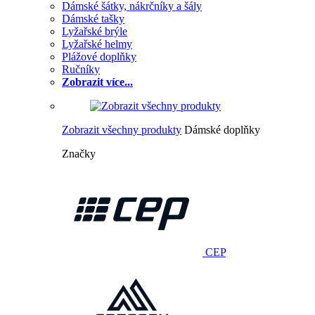
Dámské šátky, nákrčníky a šály
Dámské tašky
Lyžařské brýle
Lyžařské helmy
Plážové doplňky
Ručníky
Zobrazit více...
Zobrazit všechny produkty
Dámské doplňky
Značky
CEP