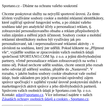
Sportano.cz - Dbáme na ochranu vašeho soukromí
Chceme poskytovat služby na nejvyšší sportovní úrovni. Za tímto
účelem využíváme soubory cookie a mobilní reklamní identifikátory,
které zajišťují správné fungování webu, a po získání vašeho
souhlasu také pro analytické účely a personalizaci reklam, tj.
zobrazování personalizovaného obsahu a reklam přizpůsobených
vašim zájmům a měření jejich účinnosti. Soubory cookie a mobilní
reklamní identifikátory mohou být využívány jak pro
personalizované, tak i nepersonalizované reklamní aktivity - v
závislosti na souhlasu, který jste udělili. Pokud kliknete na „Přijmout
vše“, vyjádříte souhlas se zpracováním vašich osobních údajů
společností SPORTANO.COM Sp. z o.o. a jejími důvěryhodnými
partnery, včetně personalizace reklam zobrazovaných na webu i
mimo něj. Pokud nechcete udělit souhlas, chcete omezit jeho rozsah
nebo odvolat již udělený souhlas, přejděte do „Nastavení“. V
rozsahu, v jakém budou soubory cookie obsahovat vaše osobní
údaje, bude základem pro jejich zpracování oprávněný zájem
správce spočívající v zajištění vysoké úrovně poskytování služeb a
marketingových aktivit správce a jeho důvěryhodných partnerů.
Správcem vašich osobních údajů je Sportano.com Sp. z o.o.
Kontakt:
gdpr@sportano.cz
. Více informací najdete v našich
Zásadách ochrany osobních údajů a cookies - Sportano.cz
.