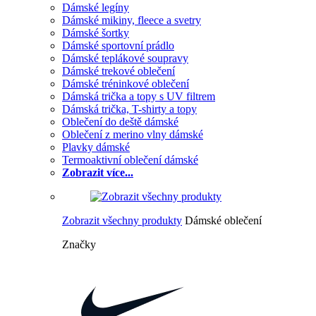
Dámské legíny
Dámské mikiny, fleece a svetry
Dámské šortky
Dámské sportovní prádlo
Dámské teplákové soupravy
Dámské trekové oblečení
Dámské tréninkové oblečení
Dámská trička a topy s UV filtrem
Dámská trička, T-shirty a topy
Oblečení do deště dámské
Oblečení z merino vlny dámské
Plavky dámské
Termoaktivní oblečení dámské
Zobrazit více...
Zobrazit všechny produkty
Dámské oblečení
Značky