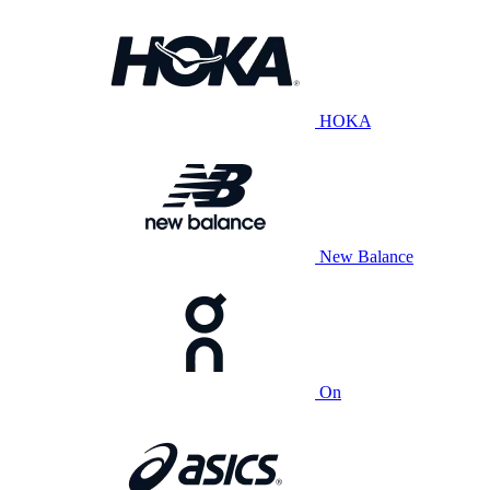
HOKA
New Balance
On