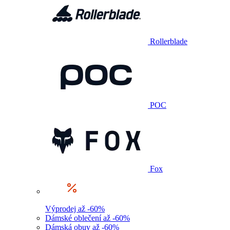
Rollerblade
POC
Fox
Výprodej až -60%
Dámské oblečení až -60%
Dámská obuv až -60%