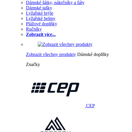
Dámské šátky, nákrčníky a šály
Dámské tašky
Lyžařské brýle
Lyžařské helmy
Plážové doplňky
Ručníky
Zobrazit více...
Zobrazit všechny produkty
Dámské doplňky
Značky
CEP