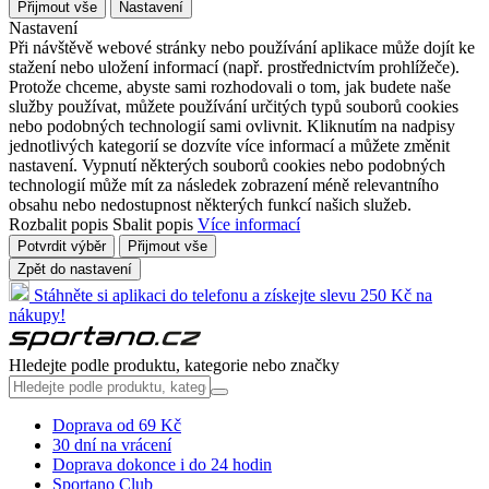
Přijmout vše
Nastavení
Nastavení
Při návštěvě webové stránky nebo používání aplikace může dojít ke
stažení nebo uložení informací (např. prostřednictvím prohlížeče).
Protože chceme, abyste sami rozhodovali o tom, jak budete naše
služby používat, můžete používání určitých typů souborů cookies
nebo podobných technologií sami ovlivnit. Kliknutím na nadpisy
jednotlivých kategorií se dozvíte více informací a můžete změnit
nastavení. Vypnutí některých souborů cookies nebo podobných
technologií může mít za následek zobrazení méně relevantního
obsahu nebo nedostupnost některých funkcí našich služeb.
Rozbalit popis
Sbalit popis
Více informací
Potvrdit výběr
Přijmout vše
Zpět do nastavení
Stáhněte si aplikaci do telefonu a získejte slevu 250 Kč na
nákupy!
Hledejte podle produktu, kategorie nebo značky
Doprava od 69 Kč
30 dní na vrácení
Doprava dokonce i do 24 hodin
Sportano Club