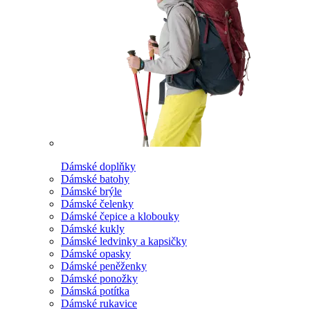
Dámské doplňky
Dámské batohy
Dámské brýle
Dámské čelenky
Dámské čepice a klobouky
Dámské kukly
Dámské ledvinky a kapsičky
Dámské opasky
Dámské peněženky
Dámské ponožky
Dámská potítka
Dámské rukavice