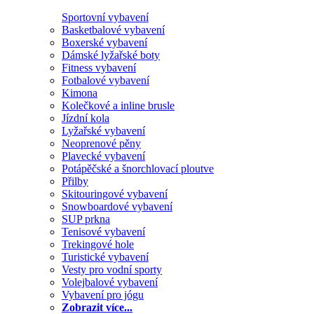
Sportovní vybavení
Basketbalové vybavení
Boxerské vybavení
Dámské lyžařské boty
Fitness vybavení
Fotbalové vybavení
Kimona
Kolečkové a inline brusle
Jízdní kola
Lyžařské vybavení
Neoprenové pěny
Plavecké vybavení
Potápěčské a šnorchlovací ploutve
Přilby
Skitouringové vybavení
Snowboardové vybavení
SUP prkna
Tenisové vybavení
Trekingové hole
Turistické vybavení
Vesty pro vodní sporty
Volejbalové vybavení
Vybavení pro jógu
Zobrazit více...