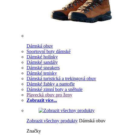
Dámská obuv
Sportovní boty dámské
Dámské holínky
Dámské sandály
Dámské sneakers
Dámské tenisky
Dámská turistická a trekingová obuv
Dámské žabky a pantofle
Dámské zimní boty a sněhule
Plavecká obuv pro ženy
Zobrazit více...
Zobrazit všechny produkty
Dámská obuv
Značky