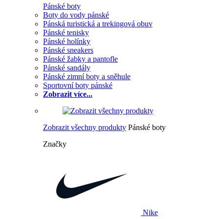
Pánské boty
Boty do vody pánské
Pánská turistická a trekingová obuv
Pánské tenisky
Pánské holínky
Pánské sneakers
Pánské žabky a pantofle
Pánské sandály
Pánské zimní boty a sněhule
Sportovní boty pánské
Zobrazit více...
Zobrazit všechny produkty
Pánské boty
Značky
Nike