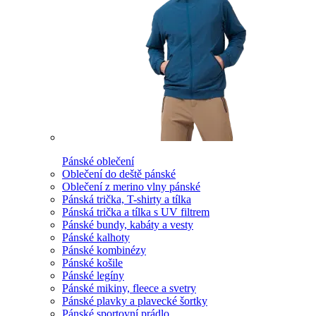
Pánské oblečení
Oblečení do deště pánské
Oblečení z merino vlny pánské
Pánská trička, T-shirty a tílka
Pánská trička a tílka s UV filtrem
Pánské bundy, kabáty a vesty
Pánské kalhoty
Pánské kombinézy
Pánské košile
Pánské legíny
Pánské mikiny, fleece a svetry
Pánské plavky a plavecké šortky
Pánské sportovní prádlo