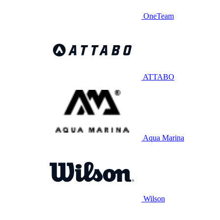
OneTeam
ATTABO
Aqua Marina
Wilson