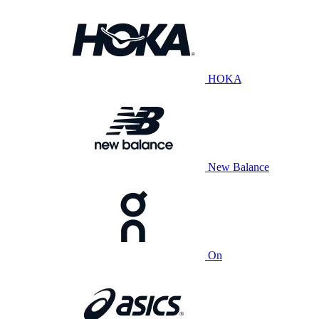
HOKA
New Balance
On