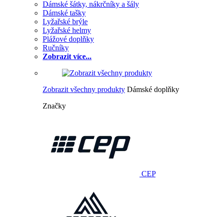
Dámské šátky, nákrčníky a šály
Dámské tašky
Lyžařské brýle
Lyžařské helmy
Plážové doplňky
Ručníky
Zobrazit více...
Zobrazit všechny produkty
Dámské doplňky
Značky
CEP