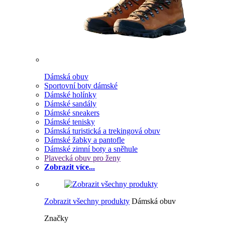
Dámská obuv
Sportovní boty dámské
Dámské holínky
Dámské sandály
Dámské sneakers
Dámské tenisky
Dámská turistická a trekingová obuv
Dámské žabky a pantofle
Dámské zimní boty a sněhule
Plavecká obuv pro ženy
Zobrazit více...
Zobrazit všechny produkty
Dámská obuv
Značky