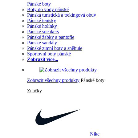
Pánské boty
Boty do vody pánské
Pánská turistická a trekingová obuv
Pánské tenisky
Pánské holínky
Pánské sneakers
Pánské žabky a pantofle
Pánské sandály
Pánské zimní boty a sněhule
Sportovní boty pánské
Zobrazit více...
Zobrazit všechny produkty
Pánské boty
Značky
Nike