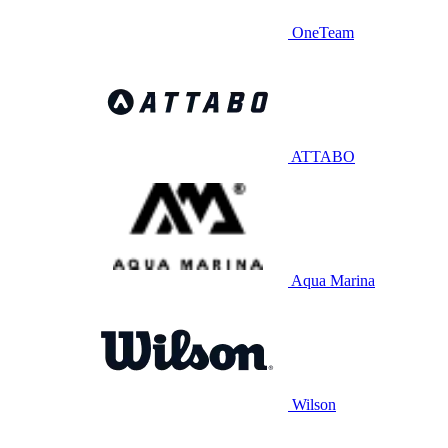
OneTeam
ATTABO
Aqua Marina
Wilson