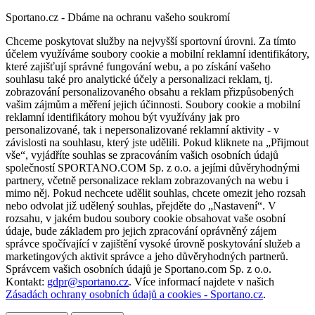
Sportano.cz - Dbáme na ochranu vašeho soukromí
Chceme poskytovat služby na nejvyšší sportovní úrovni. Za tímto
účelem využíváme soubory cookie a mobilní reklamní identifikátory,
které zajišťují správné fungování webu, a po získání vašeho
souhlasu také pro analytické účely a personalizaci reklam, tj.
zobrazování personalizovaného obsahu a reklam přizpůsobených
vašim zájmům a měření jejich účinnosti. Soubory cookie a mobilní
reklamní identifikátory mohou být využívány jak pro
personalizované, tak i nepersonalizované reklamní aktivity - v
závislosti na souhlasu, který jste udělili. Pokud kliknete na „Přijmout
vše“, vyjádříte souhlas se zpracováním vašich osobních údajů
společností SPORTANO.COM Sp. z o.o. a jejími důvěryhodnými
partnery, včetně personalizace reklam zobrazovaných na webu i
mimo něj. Pokud nechcete udělit souhlas, chcete omezit jeho rozsah
nebo odvolat již udělený souhlas, přejděte do „Nastavení“. V
rozsahu, v jakém budou soubory cookie obsahovat vaše osobní
údaje, bude základem pro jejich zpracování oprávněný zájem
správce spočívající v zajištění vysoké úrovně poskytování služeb a
marketingových aktivit správce a jeho důvěryhodných partnerů.
Správcem vašich osobních údajů je Sportano.com Sp. z o.o.
Kontakt:
gdpr@sportano.cz
. Více informací najdete v našich
Zásadách ochrany osobních údajů a cookies - Sportano.cz
.