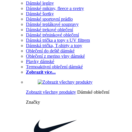
Dámské legíny
Dámské mikiny, fleece a svetry
Dámské šortky
Dámské sportovní prádlo
Dámské teplákové soupravy
Dámské trekové oblečení
Dámské tréninkové oblečení
Dámská trička a topy s UV filtrem
Dámská trička, T-shirty a topy
Oblečení do deště dámské
Oblečení z merino vlny dámské
Plavky dámské
Termoaktivní oblečení dámské
Zobrazit více...
Zobrazit všechny produkty
Dámské oblečení
Značky