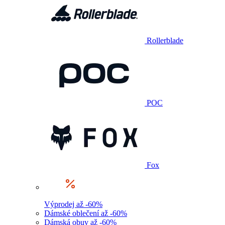
Rollerblade
POC
Fox
Výprodej až -60%
Dámské oblečení až -60%
Dámská obuv až -60%