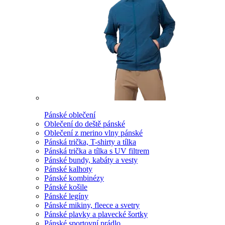
Pánské oblečení
Oblečení do deště pánské
Oblečení z merino vlny pánské
Pánská trička, T-shirty a tílka
Pánská trička a tílka s UV filtrem
Pánské bundy, kabáty a vesty
Pánské kalhoty
Pánské kombinézy
Pánské košile
Pánské legíny
Pánské mikiny, fleece a svetry
Pánské plavky a plavecké šortky
Pánské sportovní prádlo