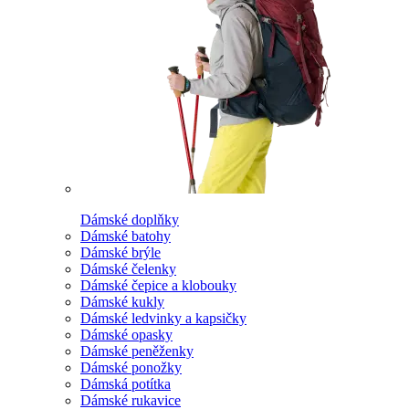
Dámské doplňky
Dámské batohy
Dámské brýle
Dámské čelenky
Dámské čepice a klobouky
Dámské kukly
Dámské ledvinky a kapsičky
Dámské opasky
Dámské peněženky
Dámské ponožky
Dámská potítka
Dámské rukavice