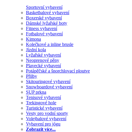
Sportovní vybavení
Basketbalové vybavení
Boxerské vybavení
Dámské lyžařské boty
Fitness vybavení
Fotbalové vybavení
Kimona
Kolečkové a inline brusle
Jízdní kola
Lyžařské vybavení
Neoprenové pěny
Plavecké vybavení
Potápěčské a šnorchlovací ploutve
Přilby
Skitouringové vybavení
Snowboardové vybavení
SUP prkna
Tenisové vybavení
Trekingové hole
Turistické vybavení
Vesty pro vodní sporty
Volejbalové vybavení
Vybavení pro jógu
Zobrazit více...