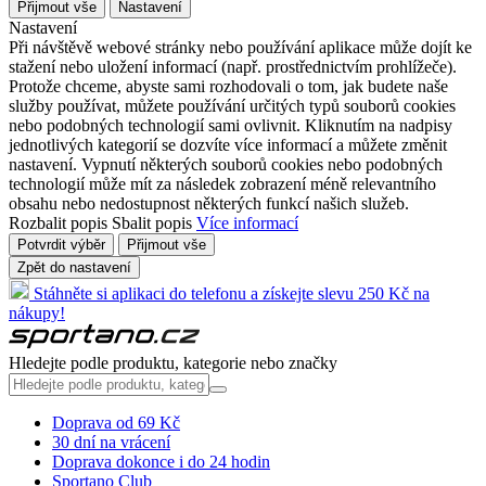
Přijmout vše
Nastavení
Nastavení
Při návštěvě webové stránky nebo používání aplikace může dojít ke
stažení nebo uložení informací (např. prostřednictvím prohlížeče).
Protože chceme, abyste sami rozhodovali o tom, jak budete naše
služby používat, můžete používání určitých typů souborů cookies
nebo podobných technologií sami ovlivnit. Kliknutím na nadpisy
jednotlivých kategorií se dozvíte více informací a můžete změnit
nastavení. Vypnutí některých souborů cookies nebo podobných
technologií může mít za následek zobrazení méně relevantního
obsahu nebo nedostupnost některých funkcí našich služeb.
Rozbalit popis
Sbalit popis
Více informací
Potvrdit výběr
Přijmout vše
Zpět do nastavení
Stáhněte si aplikaci do telefonu a získejte slevu 250 Kč na
nákupy!
Hledejte podle produktu, kategorie nebo značky
Doprava od 69 Kč
30 dní na vrácení
Doprava dokonce i do 24 hodin
Sportano Club