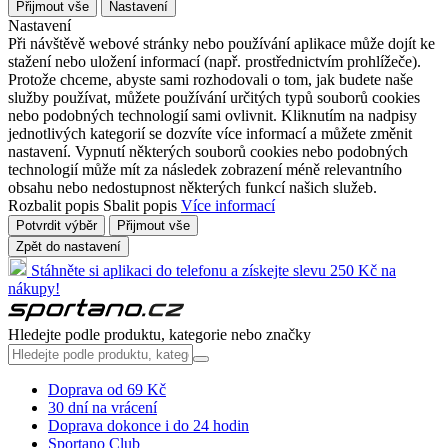
Přijmout vše
Nastavení
Nastavení
Při návštěvě webové stránky nebo používání aplikace může dojít ke
stažení nebo uložení informací (např. prostřednictvím prohlížeče).
Protože chceme, abyste sami rozhodovali o tom, jak budete naše
služby používat, můžete používání určitých typů souborů cookies
nebo podobných technologií sami ovlivnit. Kliknutím na nadpisy
jednotlivých kategorií se dozvíte více informací a můžete změnit
nastavení. Vypnutí některých souborů cookies nebo podobných
technologií může mít za následek zobrazení méně relevantního
obsahu nebo nedostupnost některých funkcí našich služeb.
Rozbalit popis
Sbalit popis
Více informací
Potvrdit výběr
Přijmout vše
Zpět do nastavení
Stáhněte si aplikaci do telefonu a získejte slevu 250 Kč na
nákupy!
Hledejte podle produktu, kategorie nebo značky
Doprava od 69 Kč
30 dní na vrácení
Doprava dokonce i do 24 hodin
Sportano Club