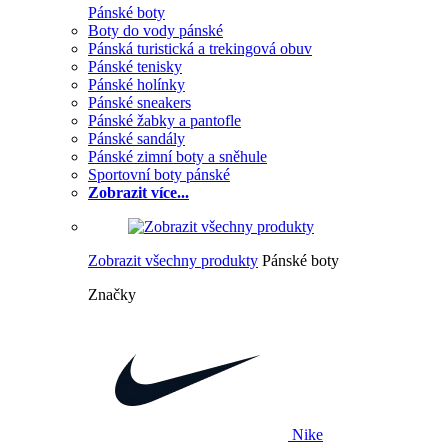
Pánské boty
Boty do vody pánské
Pánská turistická a trekingová obuv
Pánské tenisky
Pánské holínky
Pánské sneakers
Pánské žabky a pantofle
Pánské sandály
Pánské zimní boty a sněhule
Sportovní boty pánské
Zobrazit více...
Zobrazit všechny produkty
Pánské boty
Značky
Nike