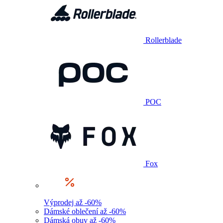
Rollerblade
POC
Fox
Výprodej až -60%
Dámské oblečení až -60%
Dámská obuv až -60%