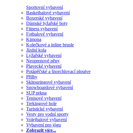
Sportovní vybavení
Basketbalové vybavení
Boxerské vybavení
Dámské lyžařské boty
Fitness vybavení
Fotbalové vybavení
Kimona
Kolečkové a inline brusle
Jízdní kola
Lyžařské vybavení
Neoprenové pěny
Plavecké vybavení
Potápěčské a šnorchlovací ploutve
Přilby
Skitouringové vybavení
Snowboardové vybavení
SUP prkna
Tenisové vybavení
Trekingové hole
Turistické vybavení
Vesty pro vodní sporty
Volejbalové vybavení
Vybavení pro jógu
Zobrazit více...