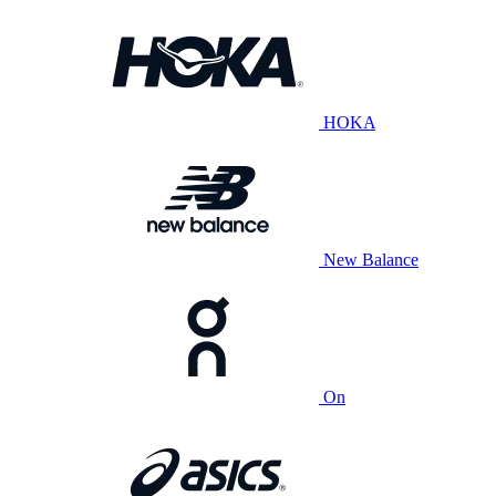
HOKA
New Balance
On