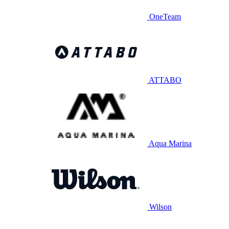
OneTeam
ATTABO
Aqua Marina
Wilson