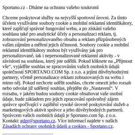
Sportano.cz - Dbáme na ochranu vašeho soukromí
Chceme poskytovat služby na nejvyšší sportovní úrovni. Za tímto
účelem využíváme soubory cookie a mobilní reklamní identifikátory,
které zajišťují správné fungování webu, a po získání vašeho
souhlasu také pro analytické účely a personalizaci reklam, tj.
zobrazování personalizovaného obsahu a reklam přizpůsobených
vašim zájmům a měření jejich účinnosti. Soubory cookie a mobilní
reklamní identifikátory mohou být využívány jak pro
personalizované, tak i nepersonalizované reklamní aktivity - v
závislosti na souhlasu, který jste udělili. Pokud kliknete na „Přijmout
vše“, vyjádříte souhlas se zpracováním vašich osobních údajů
společností SPORTANO.COM Sp. z o.o. a jejími důvěryhodnými
partnery, včetně personalizace reklam zobrazovaných na webu i
mimo něj. Pokud nechcete udělit souhlas, chcete omezit jeho rozsah
nebo odvolat již udělený souhlas, přejděte do „Nastavení“. V
rozsahu, v jakém budou soubory cookie obsahovat vaše osobní
údaje, bude základem pro jejich zpracování oprávněný zájem
správce spočívající v zajištění vysoké úrovně poskytování služeb a
marketingových aktivit správce a jeho důvěryhodných partnerů.
Správcem vašich osobních údajů je Sportano.com Sp. z o.o.
Kontakt:
gdpr@sportano.cz
. Více informací najdete v našich
Zásadách ochrany osobních údajů a cookies - Sportano.cz
.