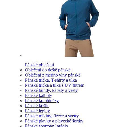
Pánské oblečení
Oblečení do deště pánské
Oblečení z merino vlny pánské
Pánská trička, T-shirty a tílka
Pánská trička a tílka s UV filtrem
Pánské bundy, kabáty a vesty
Pánské kalhoty
Pánské kombinézy
Pánské košile
Pánské legíny
Pánské mikiny, fleece a svetry
Pánské plavky a plavecké šortky
Pánské sportovní prádlo