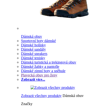
Dámská obuv
Sportovní boty dámské
Dámské holínky
Dámské sandály
Dámské sneakers
Dámské tenisky
Dámská turistická a trekingová obuv
Dámské žabky a pantofle
Dámské zimní boty a sněhule
Plavecká obuv pro ženy
Zobrazit více...
Zobrazit všechny produkty
Dámská obuv
Značky