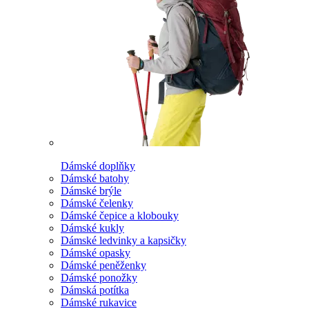
Dámské doplňky
Dámské batohy
Dámské brýle
Dámské čelenky
Dámské čepice a klobouky
Dámské kukly
Dámské ledvinky a kapsičky
Dámské opasky
Dámské peněženky
Dámské ponožky
Dámská potítka
Dámské rukavice