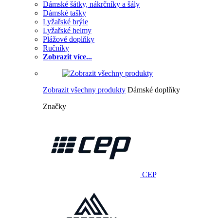
Dámské šátky, nákrčníky a šály
Dámské tašky
Lyžařské brýle
Lyžařské helmy
Plážové doplňky
Ručníky
Zobrazit více...
Zobrazit všechny produkty
Dámské doplňky
Značky
CEP