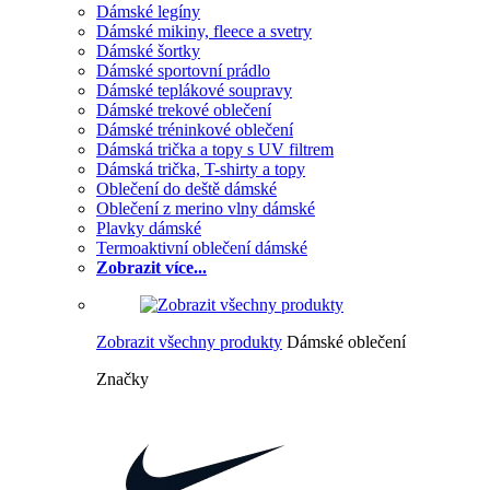
Dámské legíny
Dámské mikiny, fleece a svetry
Dámské šortky
Dámské sportovní prádlo
Dámské teplákové soupravy
Dámské trekové oblečení
Dámské tréninkové oblečení
Dámská trička a topy s UV filtrem
Dámská trička, T-shirty a topy
Oblečení do deště dámské
Oblečení z merino vlny dámské
Plavky dámské
Termoaktivní oblečení dámské
Zobrazit více...
Zobrazit všechny produkty
Dámské oblečení
Značky