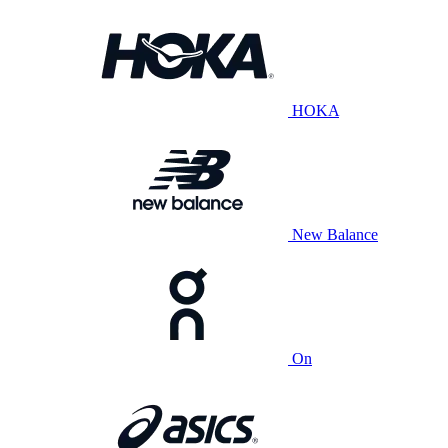
HOKA
New Balance
On