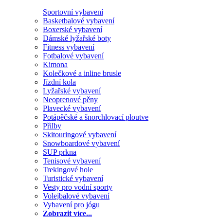
Sportovní vybavení
Basketbalové vybavení
Boxerské vybavení
Dámské lyžařské boty
Fitness vybavení
Fotbalové vybavení
Kimona
Kolečkové a inline brusle
Jízdní kola
Lyžařské vybavení
Neoprenové pěny
Plavecké vybavení
Potápěčské a šnorchlovací ploutve
Přilby
Skitouringové vybavení
Snowboardové vybavení
SUP prkna
Tenisové vybavení
Trekingové hole
Turistické vybavení
Vesty pro vodní sporty
Volejbalové vybavení
Vybavení pro jógu
Zobrazit více...