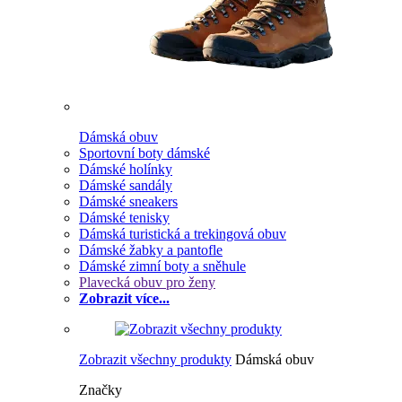
Dámská obuv
Sportovní boty dámské
Dámské holínky
Dámské sandály
Dámské sneakers
Dámské tenisky
Dámská turistická a trekingová obuv
Dámské žabky a pantofle
Dámské zimní boty a sněhule
Plavecká obuv pro ženy
Zobrazit více...
Zobrazit všechny produkty
Dámská obuv
Značky