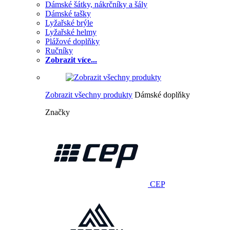
Dámské šátky, nákrčníky a šály
Dámské tašky
Lyžařské brýle
Lyžařské helmy
Plážové doplňky
Ručníky
Zobrazit více...
Zobrazit všechny produkty
Dámské doplňky
Značky
CEP