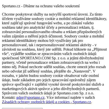
Sportano.cz - Dbáme na ochranu vašeho soukromí
Chceme poskytovat služby na nejvyšší sportovní úrovni. Za tímto
účelem využíváme soubory cookie a mobilní reklamní identifikátory,
které zajišťují správné fungování webu, a po získání vašeho
souhlasu také pro analytické účely a personalizaci reklam, tj.
zobrazování personalizovaného obsahu a reklam přizpůsobených
vašim zájmům a měření jejich účinnosti. Soubory cookie a mobilní
reklamní identifikátory mohou být využívány jak pro
personalizované, tak i nepersonalizované reklamní aktivity - v
závislosti na souhlasu, který jste udělili. Pokud kliknete na „Přijmout
vše“, vyjádříte souhlas se zpracováním vašich osobních údajů
společností SPORTANO.COM Sp. z o.o. a jejími důvěryhodnými
partnery, včetně personalizace reklam zobrazovaných na webu i
mimo něj. Pokud nechcete udělit souhlas, chcete omezit jeho rozsah
nebo odvolat již udělený souhlas, přejděte do „Nastavení“. V
rozsahu, v jakém budou soubory cookie obsahovat vaše osobní
údaje, bude základem pro jejich zpracování oprávněný zájem
správce spočívající v zajištění vysoké úrovně poskytování služeb a
marketingových aktivit správce a jeho důvěryhodných partnerů.
Správcem vašich osobních údajů je Sportano.com Sp. z o.o.
Kontakt:
gdpr@sportano.cz
. Více informací najdete v našich
Zásadách ochrany osobních údajů a cookies - Sportano.cz
.