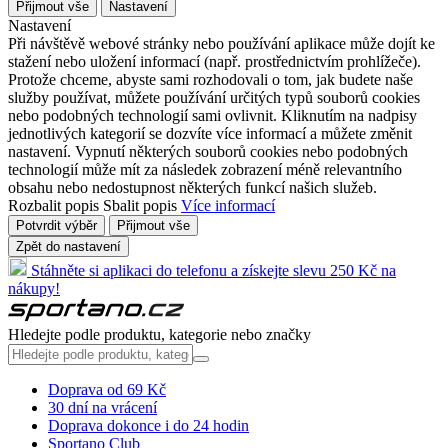
Přijmout vše
Nastavení
Nastavení
Při návštěvě webové stránky nebo používání aplikace může dojít ke
stažení nebo uložení informací (např. prostřednictvím prohlížeče).
Protože chceme, abyste sami rozhodovali o tom, jak budete naše
služby používat, můžete používání určitých typů souborů cookies
nebo podobných technologií sami ovlivnit. Kliknutím na nadpisy
jednotlivých kategorií se dozvíte více informací a můžete změnit
nastavení. Vypnutí některých souborů cookies nebo podobných
technologií může mít za následek zobrazení méně relevantního
obsahu nebo nedostupnost některých funkcí našich služeb.
Rozbalit popis
Sbalit popis
Více informací
Potvrdit výběr
Přijmout vše
Zpět do nastavení
Stáhněte si aplikaci do telefonu a získejte slevu 250 Kč na
nákupy!
Hledejte podle produktu, kategorie nebo značky
Doprava od 69 Kč
30 dní na vrácení
Doprava dokonce i do 24 hodin
Sportano Club