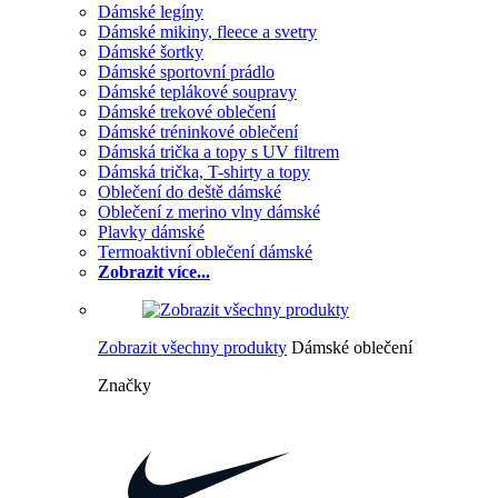
Dámské legíny
Dámské mikiny, fleece a svetry
Dámské šortky
Dámské sportovní prádlo
Dámské teplákové soupravy
Dámské trekové oblečení
Dámské tréninkové oblečení
Dámská trička a topy s UV filtrem
Dámská trička, T-shirty a topy
Oblečení do deště dámské
Oblečení z merino vlny dámské
Plavky dámské
Termoaktivní oblečení dámské
Zobrazit více...
Zobrazit všechny produkty
Dámské oblečení
Značky