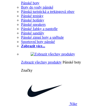
Pánské boty
Boty do vody pánské
Pánská turistická a trekingová obuv
Pánské tenisky
Pánské holínky
Pánské sneakers
Pánské žabky a pantofle
Pánské sandály
Pánské zimní boty a sněhule
Sportovní boty pánské
Zobrazit více...
Zobrazit všechny produkty
Pánské boty
Značky
Nike