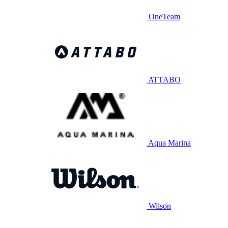
OneTeam
ATTABO
Aqua Marina
Wilson