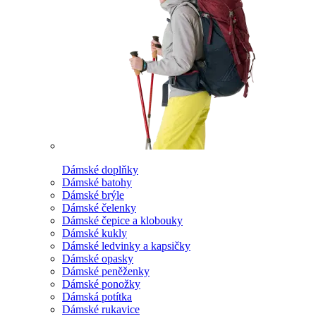
Dámské doplňky
Dámské batohy
Dámské brýle
Dámské čelenky
Dámské čepice a klobouky
Dámské kukly
Dámské ledvinky a kapsičky
Dámské opasky
Dámské peněženky
Dámské ponožky
Dámská potítka
Dámské rukavice