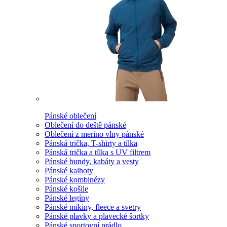
Pánské oblečení
Oblečení do deště pánské
Oblečení z merino vlny pánské
Pánská trička, T-shirty a tílka
Pánská trička a tílka s UV filtrem
Pánské bundy, kabáty a vesty
Pánské kalhoty
Pánské kombinézy
Pánské košile
Pánské legíny
Pánské mikiny, fleece a svetry
Pánské plavky a plavecké šortky
Pánské sportovní prádlo