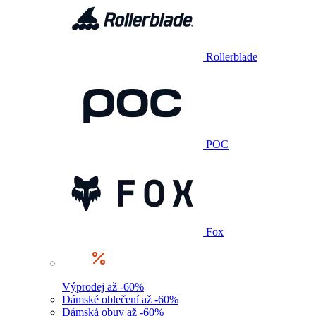
Rollerblade
POC
Fox
Výprodej až -60%
Dámské oblečení až -60%
Dámská obuv až -60%