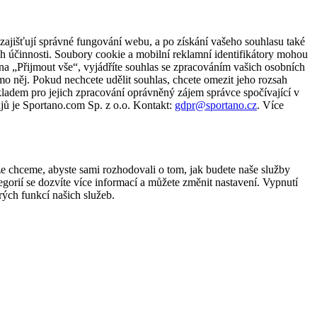
zajišťují správné fungování webu, a po získání vašeho souhlasu také
ch účinnosti. Soubory cookie a mobilní reklamní identifikátory mohou
e na „Přijmout vše“, vyjádříte souhlas se zpracováním vašich osobních
něj. Pokud nechcete udělit souhlas, chcete omezit jeho rozsah
ladem pro jejich zpracování oprávněný zájem správce spočívající v
jů je Sportano.com Sp. z o.o. Kontakt:
gdpr@sportano.cz
. Více
že chceme, abyste sami rozhodovali o tom, jak budete naše služby
gorií se dozvíte více informací a můžete změnit nastavení. Vypnutí
ých funkcí našich služeb.