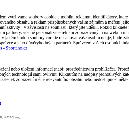
em využíváme soubory cookie a mobilní reklamní identifikátory, které 
alizovaného obsahu a reklam přizpůsobených vašim zájmům a měření jeji
í aktivity - v závislosti na souhlasu, který jste udělili. Pokud kliknet
partnery, včetně personalizace reklam zobrazovaných na webu i mimo 
u, v jakém budou soubory cookie obsahovat vaše osobní údaje, bude zák
 správce a jeho důvěryhodných partnerů. Správcem vašich osobních úda
s - Sportano.cz
.
ažení nebo uložení informací (např. prostřednictvím prohlížeče). Proto
ých technologií sami ovlivnit. Kliknutím na nadpisy jednotlivých kate
ásledek zobrazení méně relevantního obsahu nebo nedostupnost někter
!