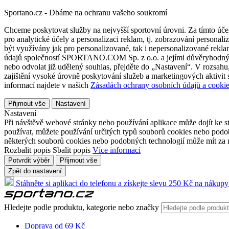
Sportano.cz - Dbáme na ochranu vašeho soukromí
Chceme poskytovat služby na nejvyšší sportovní úrovni. Za tímto účel
pro analytické účely a personalizaci reklam, tj. zobrazování person
být využívány jak pro personalizované, tak i nepersonalizované reklamn
údajů společností SPORTANO.COM Sp. z o.o. a jejími důvěryhodnými 
nebo odvolat již udělený souhlas, přejděte do „Nastavení“. V rozsah
zajištění vysoké úrovně poskytování služeb a marketingových aktivit
informací najdete v našich
Zásadách ochrany osobních údajů a cookie
Přijmout vše
Nastavení
Nastavení
Při návštěvě webové stránky nebo používání aplikace může dojít ke st
používat, můžete používání určitých typů souborů cookies nebo podobn
některých souborů cookies nebo podobných technologií může mít za n
Rozbalit popis
Sbalit popis
Více informací
Potvrdit výběr
Přijmout vše
Zpět do nastavení
Stáhněte si aplikaci do telefonu a získejte slevu 250 Kč na nákupy
Hledejte podle produktu, kategorie nebo značky
Doprava od 69 Kč