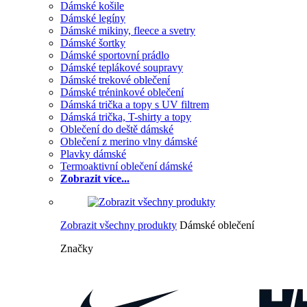
Dámské košile
Dámské legíny
Dámské mikiny, fleece a svetry
Dámské šortky
Dámské sportovní prádlo
Dámské teplákové soupravy
Dámské trekové oblečení
Dámské tréninkové oblečení
Dámská trička a topy s UV filtrem
Dámská trička, T-shirty a topy
Oblečení do deště dámské
Oblečení z merino vlny dámské
Plavky dámské
Termoaktivní oblečení dámské
Zobrazit více...
Zobrazit všechny produkty
Dámské oblečení
Značky