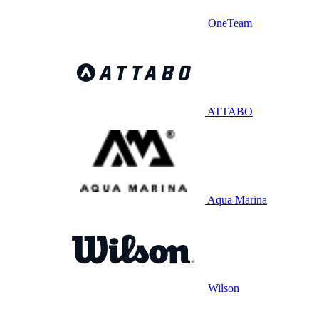
OneTeam
ATTABO
Aqua Marina
Wilson