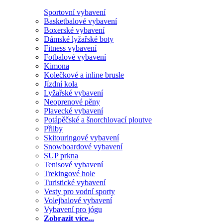
Sportovní vybavení
Basketbalové vybavení
Boxerské vybavení
Dámské lyžařské boty
Fitness vybavení
Fotbalové vybavení
Kimona
Kolečkové a inline brusle
Jízdní kola
Lyžařské vybavení
Neoprenové pěny
Plavecké vybavení
Potápěčské a šnorchlovací ploutve
Přilby
Skitouringové vybavení
Snowboardové vybavení
SUP prkna
Tenisové vybavení
Trekingové hole
Turistické vybavení
Vesty pro vodní sporty
Volejbalové vybavení
Vybavení pro jógu
Zobrazit více...