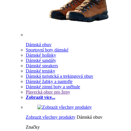
Dámská obuv
Sportovní boty dámské
Dámské holínky
Dámské sandály
Dámské sneakers
Dámské tenisky
Dámská turistická a trekingová obuv
Dámské žabky a pantofle
Dámské zimní boty a sněhule
Plavecká obuv pro ženy
Zobrazit více...
Zobrazit všechny produkty
Dámská obuv
Značky