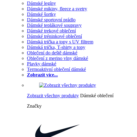
Dámské legíny
Dámské mikiny, fleece a svetry
Dámské šortky
Dámské sportovní prádlo
Dámské teplákové soupravy
Dámské trekové oblečení
Dámské tréninkové oblečení
Dámská trička a topy s UV filtrem
Dámská trička, T-shirty a topy
Oblečení do deště dámské
Oblečení z merino vlny dámské
Plavky dámské
Termoaktivní oblečení dámské
Zobrazit více...
Zobrazit všechny produkty
Dámské oblečení
Značky