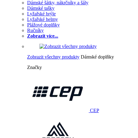
Dámské šátky, nákrčníky a šály
Dámské tašky
Lyžařské brýle
Lyžařské helmy
Plážové doplňky
Ručníky
Zobrazit více...
Zobrazit všechny produkty
Dámské doplňky
Značky
CEP