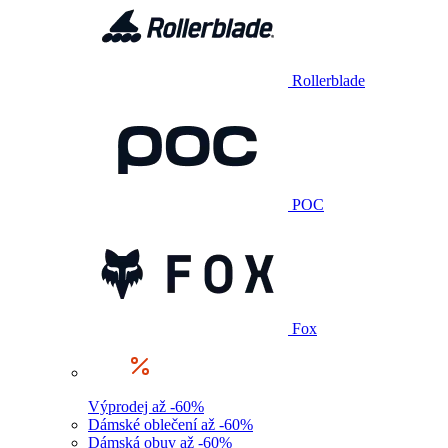
Rollerblade
POC
Fox
Výprodej až -60%
Dámské oblečení až -60%
Dámská obuv až -60%