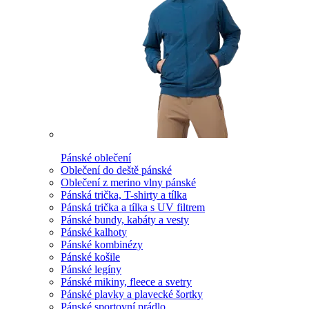
Pánské oblečení
Oblečení do deště pánské
Oblečení z merino vlny pánské
Pánská trička, T-shirty a tílka
Pánská trička a tílka s UV filtrem
Pánské bundy, kabáty a vesty
Pánské kalhoty
Pánské kombinézy
Pánské košile
Pánské legíny
Pánské mikiny, fleece a svetry
Pánské plavky a plavecké šortky
Pánské sportovní prádlo