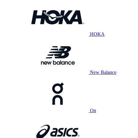
HOKA
New Balance
On