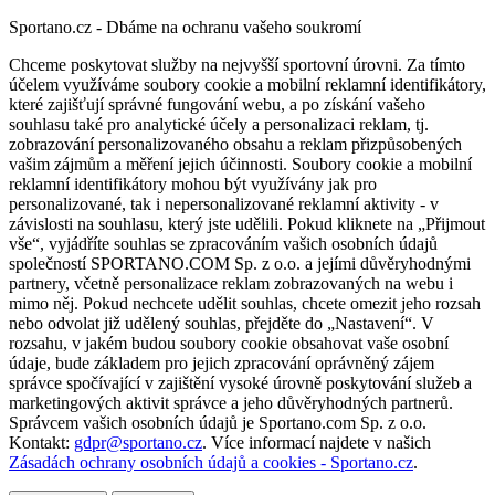
Sportano.cz - Dbáme na ochranu vašeho soukromí
Chceme poskytovat služby na nejvyšší sportovní úrovni. Za tímto
účelem využíváme soubory cookie a mobilní reklamní identifikátory,
které zajišťují správné fungování webu, a po získání vašeho
souhlasu také pro analytické účely a personalizaci reklam, tj.
zobrazování personalizovaného obsahu a reklam přizpůsobených
vašim zájmům a měření jejich účinnosti. Soubory cookie a mobilní
reklamní identifikátory mohou být využívány jak pro
personalizované, tak i nepersonalizované reklamní aktivity - v
závislosti na souhlasu, který jste udělili. Pokud kliknete na „Přijmout
vše“, vyjádříte souhlas se zpracováním vašich osobních údajů
společností SPORTANO.COM Sp. z o.o. a jejími důvěryhodnými
partnery, včetně personalizace reklam zobrazovaných na webu i
mimo něj. Pokud nechcete udělit souhlas, chcete omezit jeho rozsah
nebo odvolat již udělený souhlas, přejděte do „Nastavení“. V
rozsahu, v jakém budou soubory cookie obsahovat vaše osobní
údaje, bude základem pro jejich zpracování oprávněný zájem
správce spočívající v zajištění vysoké úrovně poskytování služeb a
marketingových aktivit správce a jeho důvěryhodných partnerů.
Správcem vašich osobních údajů je Sportano.com Sp. z o.o.
Kontakt:
gdpr@sportano.cz
. Více informací najdete v našich
Zásadách ochrany osobních údajů a cookies - Sportano.cz
.