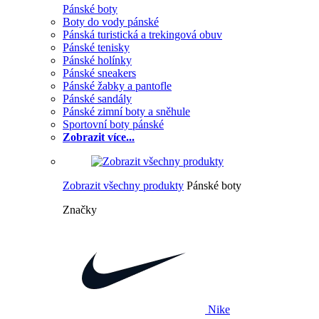
Pánské boty
Boty do vody pánské
Pánská turistická a trekingová obuv
Pánské tenisky
Pánské holínky
Pánské sneakers
Pánské žabky a pantofle
Pánské sandály
Pánské zimní boty a sněhule
Sportovní boty pánské
Zobrazit více...
Zobrazit všechny produkty
Pánské boty
Značky
Nike