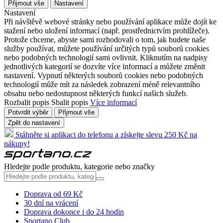
Přijmout vše
Nastavení
Nastavení
Při návštěvě webové stránky nebo používání aplikace může dojít ke
stažení nebo uložení informací (např. prostřednictvím prohlížeče).
Protože chceme, abyste sami rozhodovali o tom, jak budete naše
služby používat, můžete používání určitých typů souborů cookies
nebo podobných technologií sami ovlivnit. Kliknutím na nadpisy
jednotlivých kategorií se dozvíte více informací a můžete změnit
nastavení. Vypnutí některých souborů cookies nebo podobných
technologií může mít za následek zobrazení méně relevantního
obsahu nebo nedostupnost některých funkcí našich služeb.
Rozbalit popis
Sbalit popis
Více informací
Potvrdit výběr
Přijmout vše
Zpět do nastavení
Stáhněte si aplikaci do telefonu a získejte slevu 250 Kč na
nákupy!
Hledejte podle produktu, kategorie nebo značky
Doprava od 69 Kč
30 dní na vrácení
Doprava dokonce i do 24 hodin
Sportano Club