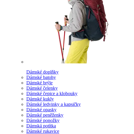
Dámské doplňky
Dámské batohy
Dámské brýle
Dámské čelenky
Dámské čepice a klobouky
Dámské kukly
Dámské ledvinky a kapsičky
Dámské opasky
Dámské peněženky
Dámské ponožky
Dámská potítka
Dámské rukavice