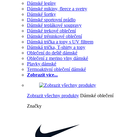
Dámské legíny
Dámské mikiny, fleece a svetry
Dámské šortky
Dámské sportovní prádlo
Dámské teplákové soupravy
Dámské trekové oblečení
Dámské tréninkové oblečení
Dámská trička a topy s UV filtrem
Dámská trička, T-shirty a topy
Oblečení do deště dámské
Oblečení z merino vlny dámské
Plavky dámské
Termoaktivní oblečení dámské
Zobrazit více...
Zobrazit všechny produkty
Dámské oblečení
Značky