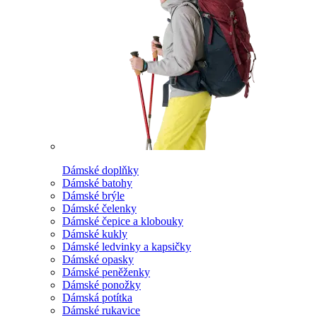
Dámské doplňky
Dámské batohy
Dámské brýle
Dámské čelenky
Dámské čepice a klobouky
Dámské kukly
Dámské ledvinky a kapsičky
Dámské opasky
Dámské peněženky
Dámské ponožky
Dámská potítka
Dámské rukavice