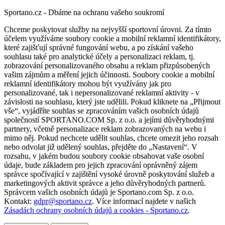
Sportano.cz - Dbáme na ochranu vašeho soukromí
Chceme poskytovat služby na nejvyšší sportovní úrovni. Za tímto
účelem využíváme soubory cookie a mobilní reklamní identifikátory,
které zajišťují správné fungování webu, a po získání vašeho
souhlasu také pro analytické účely a personalizaci reklam, tj.
zobrazování personalizovaného obsahu a reklam přizpůsobených
vašim zájmům a měření jejich účinnosti. Soubory cookie a mobilní
reklamní identifikátory mohou být využívány jak pro
personalizované, tak i nepersonalizované reklamní aktivity - v
závislosti na souhlasu, který jste udělili. Pokud kliknete na „Přijmout
vše“, vyjádříte souhlas se zpracováním vašich osobních údajů
společností SPORTANO.COM Sp. z o.o. a jejími důvěryhodnými
partnery, včetně personalizace reklam zobrazovaných na webu i
mimo něj. Pokud nechcete udělit souhlas, chcete omezit jeho rozsah
nebo odvolat již udělený souhlas, přejděte do „Nastavení“. V
rozsahu, v jakém budou soubory cookie obsahovat vaše osobní
údaje, bude základem pro jejich zpracování oprávněný zájem
správce spočívající v zajištění vysoké úrovně poskytování služeb a
marketingových aktivit správce a jeho důvěryhodných partnerů.
Správcem vašich osobních údajů je Sportano.com Sp. z o.o.
Kontakt:
gdpr@sportano.cz
. Více informací najdete v našich
Zásadách ochrany osobních údajů a cookies - Sportano.cz
.