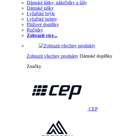
Dámské šátky, nákrčníky a šály
Dámské tašky
Lyžařské brýle
Lyžařské helmy
Plážové doplňky
Ručníky
Zobrazit více...
Zobrazit všechny produkty
Dámské doplňky
Značky
CEP