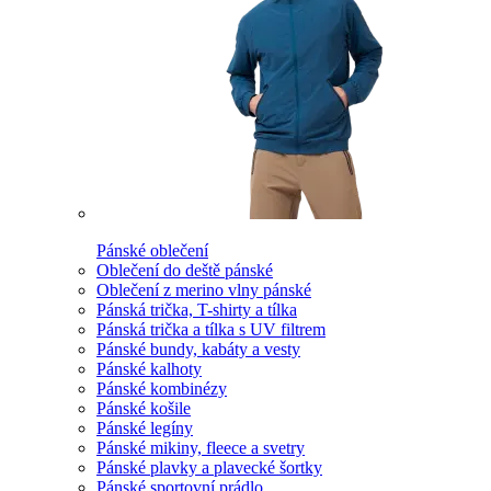
Pánské oblečení
Oblečení do deště pánské
Oblečení z merino vlny pánské
Pánská trička, T-shirty a tílka
Pánská trička a tílka s UV filtrem
Pánské bundy, kabáty a vesty
Pánské kalhoty
Pánské kombinézy
Pánské košile
Pánské legíny
Pánské mikiny, fleece a svetry
Pánské plavky a plavecké šortky
Pánské sportovní prádlo