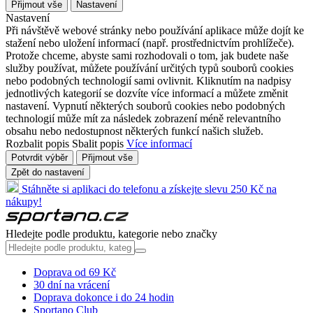
Přijmout vše
Nastavení
Nastavení
Při návštěvě webové stránky nebo používání aplikace může dojít ke
stažení nebo uložení informací (např. prostřednictvím prohlížeče).
Protože chceme, abyste sami rozhodovali o tom, jak budete naše
služby používat, můžete používání určitých typů souborů cookies
nebo podobných technologií sami ovlivnit. Kliknutím na nadpisy
jednotlivých kategorií se dozvíte více informací a můžete změnit
nastavení. Vypnutí některých souborů cookies nebo podobných
technologií může mít za následek zobrazení méně relevantního
obsahu nebo nedostupnost některých funkcí našich služeb.
Rozbalit popis
Sbalit popis
Více informací
Potvrdit výběr
Přijmout vše
Zpět do nastavení
Stáhněte si aplikaci do telefonu a získejte slevu 250 Kč na
nákupy!
Hledejte podle produktu, kategorie nebo značky
Doprava od 69 Kč
30 dní na vrácení
Doprava dokonce i do 24 hodin
Sportano Club