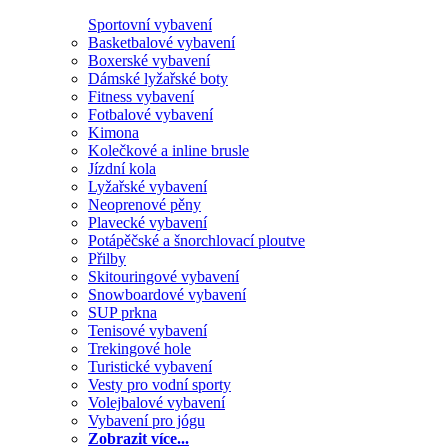
Sportovní vybavení
Basketbalové vybavení
Boxerské vybavení
Dámské lyžařské boty
Fitness vybavení
Fotbalové vybavení
Kimona
Kolečkové a inline brusle
Jízdní kola
Lyžařské vybavení
Neoprenové pěny
Plavecké vybavení
Potápěčské a šnorchlovací ploutve
Přilby
Skitouringové vybavení
Snowboardové vybavení
SUP prkna
Tenisové vybavení
Trekingové hole
Turistické vybavení
Vesty pro vodní sporty
Volejbalové vybavení
Vybavení pro jógu
Zobrazit více...