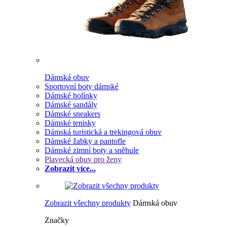
Dámská obuv
Sportovní boty dámské
Dámské holínky
Dámské sandály
Dámské sneakers
Dámské tenisky
Dámská turistická a trekingová obuv
Dámské žabky a pantofle
Dámské zimní boty a sněhule
Plavecká obuv pro ženy
Zobrazit více...
Zobrazit všechny produkty
Dámská obuv
Značky