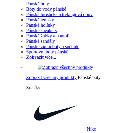
Pánské boty
Boty do vody pánské
Pánská turistická a trekingová obuv
Pánské tenisky
Pánské holínky
Pánské sneakers
Pánské žabky a pantofle
Pánské sandály
Pánské zimní boty a sněhule
Sportovní boty pánské
Zobrazit více...
Zobrazit všechny produkty
Pánské boty
Značky
Nike