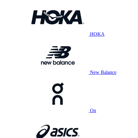
HOKA
New Balance
On