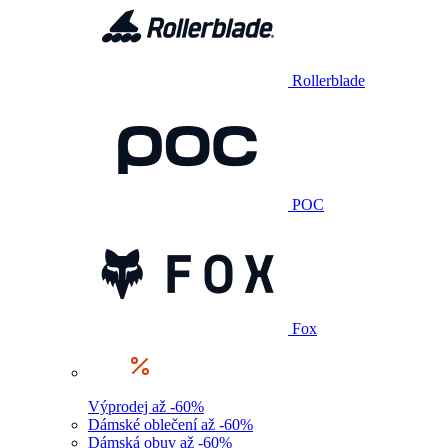
Rollerblade
POC
Fox
Výprodej až -60%
Dámské oblečení až -60%
Dámská obuv až -60%