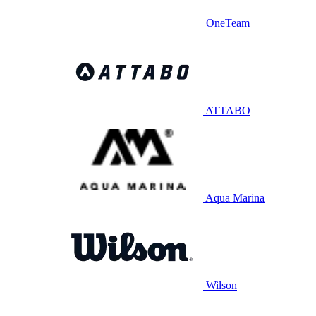
OneTeam
ATTABO
Aqua Marina
Wilson