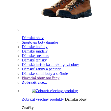
Dámská obuv
Sportovní boty dámské
Dámské holínky
Dámské sandály
Dámské sneakers
Dámské tenisky
Dámská turistická a trekingová obuv
Dámské žabky a pantofle
Dámské zimní boty a sněhule
Plavecká obuv pro ženy
Zobrazit více...
Zobrazit všechny produkty
Dámská obuv
Značky