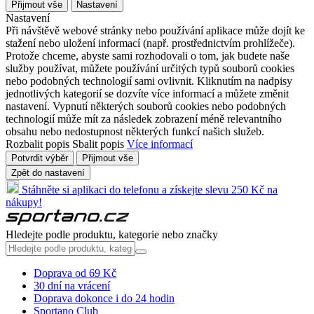
Přijmout vše
Nastavení
Nastavení
Při návštěvě webové stránky nebo používání aplikace může dojít ke
stažení nebo uložení informací (např. prostřednictvím prohlížeče).
Protože chceme, abyste sami rozhodovali o tom, jak budete naše
služby používat, můžete používání určitých typů souborů cookies
nebo podobných technologií sami ovlivnit. Kliknutím na nadpisy
jednotlivých kategorií se dozvíte více informací a můžete změnit
nastavení. Vypnutí některých souborů cookies nebo podobných
technologií může mít za následek zobrazení méně relevantního
obsahu nebo nedostupnost některých funkcí našich služeb.
Rozbalit popis
Sbalit popis
Více informací
Potvrdit výběr
Přijmout vše
Zpět do nastavení
Stáhněte si aplikaci do telefonu a získejte slevu 250 Kč na
nákupy!
Hledejte podle produktu, kategorie nebo značky
Doprava od 69 Kč
30 dní na vrácení
Doprava dokonce i do 24 hodin
Sportano Club