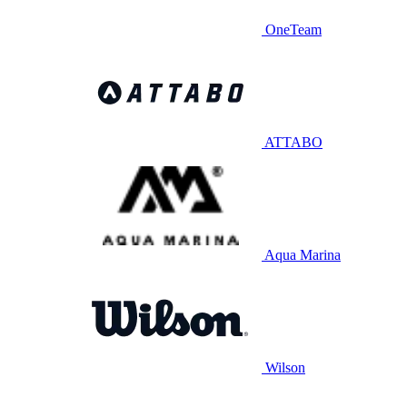
OneTeam
ATTABO
Aqua Marina
Wilson