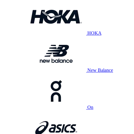
HOKA
New Balance
On