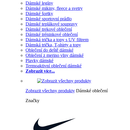
Dámské legíny
Dámské mikiny, fleece a svetry
Dámské šortky
Dámské sportovní prádlo
Dámské teplákové soupravy
Dámské trekové oblečení
Dámské tréninkové oblečení
Dámská trička a topy s UV filtrem
Dámská trička, T-shirty a topy
Oblečení do deště dámské
Oblečení z merino vlny dámské
Plavky dámské
Termoaktivní oblečení dámské
Zobrazit více...
Zobrazit všechny produkty
Dámské oblečení
Značky