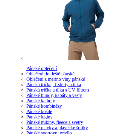
Pánské oblečení
Oblečení do deště pánské
Oblečení z merino vlny pánské
Pánská trička, T-shirty a tílka
Pánská trička a tílka s UV filtrem
Pánské bundy, kabáty a vesty
Pánské kalhoty
Pánské kombinézy
Pánské košile
Pánské legíny
Pánské mikiny, fleece a svetry
Pánské plavky a plavecké šortky
Pánské sportovní prádlo