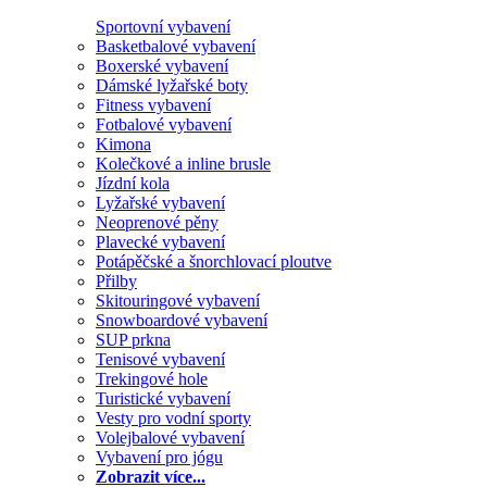
Sportovní vybavení
Basketbalové vybavení
Boxerské vybavení
Dámské lyžařské boty
Fitness vybavení
Fotbalové vybavení
Kimona
Kolečkové a inline brusle
Jízdní kola
Lyžařské vybavení
Neoprenové pěny
Plavecké vybavení
Potápěčské a šnorchlovací ploutve
Přilby
Skitouringové vybavení
Snowboardové vybavení
SUP prkna
Tenisové vybavení
Trekingové hole
Turistické vybavení
Vesty pro vodní sporty
Volejbalové vybavení
Vybavení pro jógu
Zobrazit více...