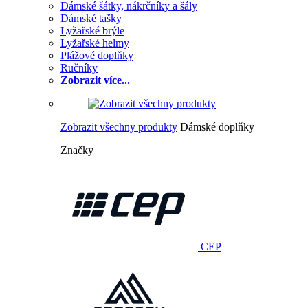
Dámské šátky, nákrčníky a šály
Dámské tašky
Lyžařské brýle
Lyžařské helmy
Plážové doplňky
Ručníky
Zobrazit více...
Zobrazit všechny produkty
Dámské doplňky
Značky
CEP