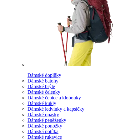
Dámské doplňky
Dámské batohy
Dámské brýle
Dámské čelenky
Dámské čepice a klobouky
Dámské kukly
Dámské ledvinky a kapsičky
Dámské opasky
Dámské peněženky
Dámské ponožky
Dámská potítka
Dámské rukavice