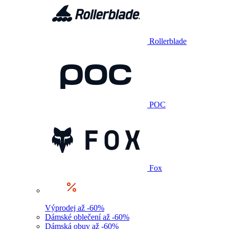
Rollerblade
POC
Fox
Výprodej až -60%
Dámské oblečení až -60%
Dámská obuv až -60%