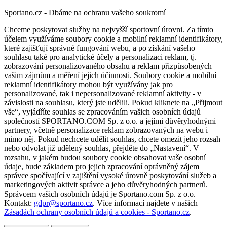
Sportano.cz - Dbáme na ochranu vašeho soukromí
Chceme poskytovat služby na nejvyšší sportovní úrovni. Za tímto
účelem využíváme soubory cookie a mobilní reklamní identifikátory,
které zajišťují správné fungování webu, a po získání vašeho
souhlasu také pro analytické účely a personalizaci reklam, tj.
zobrazování personalizovaného obsahu a reklam přizpůsobených
vašim zájmům a měření jejich účinnosti. Soubory cookie a mobilní
reklamní identifikátory mohou být využívány jak pro
personalizované, tak i nepersonalizované reklamní aktivity - v
závislosti na souhlasu, který jste udělili. Pokud kliknete na „Přijmout
vše“, vyjádříte souhlas se zpracováním vašich osobních údajů
společností SPORTANO.COM Sp. z o.o. a jejími důvěryhodnými
partnery, včetně personalizace reklam zobrazovaných na webu i
mimo něj. Pokud nechcete udělit souhlas, chcete omezit jeho rozsah
nebo odvolat již udělený souhlas, přejděte do „Nastavení“. V
rozsahu, v jakém budou soubory cookie obsahovat vaše osobní
údaje, bude základem pro jejich zpracování oprávněný zájem
správce spočívající v zajištění vysoké úrovně poskytování služeb a
marketingových aktivit správce a jeho důvěryhodných partnerů.
Správcem vašich osobních údajů je Sportano.com Sp. z o.o.
Kontakt:
gdpr@sportano.cz
. Více informací najdete v našich
Zásadách ochrany osobních údajů a cookies - Sportano.cz
.