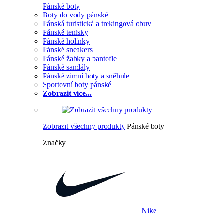
Pánské boty
Boty do vody pánské
Pánská turistická a trekingová obuv
Pánské tenisky
Pánské holínky
Pánské sneakers
Pánské žabky a pantofle
Pánské sandály
Pánské zimní boty a sněhule
Sportovní boty pánské
Zobrazit více...
Zobrazit všechny produkty
Pánské boty
Značky
Nike