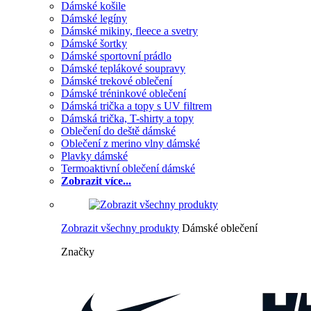
Dámské košile
Dámské legíny
Dámské mikiny, fleece a svetry
Dámské šortky
Dámské sportovní prádlo
Dámské teplákové soupravy
Dámské trekové oblečení
Dámské tréninkové oblečení
Dámská trička a topy s UV filtrem
Dámská trička, T-shirty a topy
Oblečení do deště dámské
Oblečení z merino vlny dámské
Plavky dámské
Termoaktivní oblečení dámské
Zobrazit více...
Zobrazit všechny produkty
Dámské oblečení
Značky