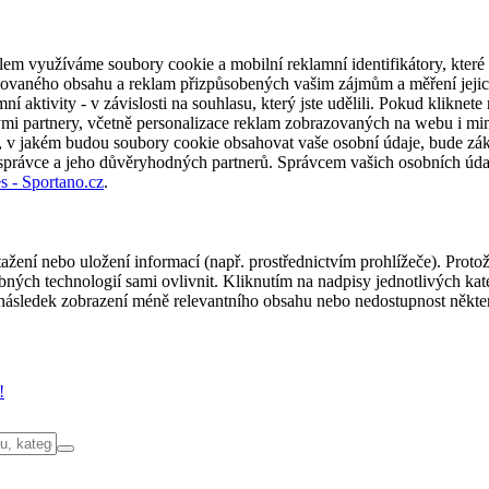
em využíváme soubory cookie a mobilní reklamní identifikátory, které 
alizovaného obsahu a reklam přizpůsobených vašim zájmům a měření jeji
í aktivity - v závislosti na souhlasu, který jste udělili. Pokud kliknet
partnery, včetně personalizace reklam zobrazovaných na webu i mimo 
u, v jakém budou soubory cookie obsahovat vaše osobní údaje, bude zák
 správce a jeho důvěryhodných partnerů. Správcem vašich osobních úda
s - Sportano.cz
.
ažení nebo uložení informací (např. prostřednictvím prohlížeče). Proto
ých technologií sami ovlivnit. Kliknutím na nadpisy jednotlivých kate
ásledek zobrazení méně relevantního obsahu nebo nedostupnost někter
!