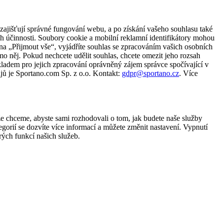
zajišťují správné fungování webu, a po získání vašeho souhlasu také
ch účinnosti. Soubory cookie a mobilní reklamní identifikátory mohou
e na „Přijmout vše“, vyjádříte souhlas se zpracováním vašich osobních
něj. Pokud nechcete udělit souhlas, chcete omezit jeho rozsah
ladem pro jejich zpracování oprávněný zájem správce spočívající v
jů je Sportano.com Sp. z o.o. Kontakt:
gdpr@sportano.cz
. Více
že chceme, abyste sami rozhodovali o tom, jak budete naše služby
gorií se dozvíte více informací a můžete změnit nastavení. Vypnutí
ých funkcí našich služeb.