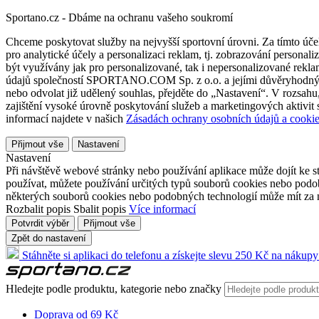
Sportano.cz - Dbáme na ochranu vašeho soukromí
Chceme poskytovat služby na nejvyšší sportovní úrovni. Za tímto účel
pro analytické účely a personalizaci reklam, tj. zobrazování person
být využívány jak pro personalizované, tak i nepersonalizované reklamn
údajů společností SPORTANO.COM Sp. z o.o. a jejími důvěryhodnými 
nebo odvolat již udělený souhlas, přejděte do „Nastavení“. V rozsah
zajištění vysoké úrovně poskytování služeb a marketingových aktivit
informací najdete v našich
Zásadách ochrany osobních údajů a cookie
Přijmout vše
Nastavení
Nastavení
Při návštěvě webové stránky nebo používání aplikace může dojít ke st
používat, můžete používání určitých typů souborů cookies nebo podobn
některých souborů cookies nebo podobných technologií může mít za n
Rozbalit popis
Sbalit popis
Více informací
Potvrdit výběr
Přijmout vše
Zpět do nastavení
Stáhněte si aplikaci do telefonu a získejte slevu 250 Kč na nákupy
Hledejte podle produktu, kategorie nebo značky
Doprava od 69 Kč