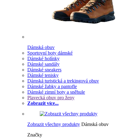
Dámská obuv
Sportovní boty dámské
Dámské holínky
Dámské sandály
Dámské sneakers
Dámské tenisky
Dámská turistická a trekingová obuv
Dámské žabky a pantofle
Dámské zimní boty a sněhule
Plavecká obuv pro ženy
Zobrazit více...
Zobrazit všechny produkty
Dámská obuv
Značky