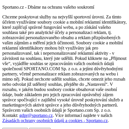
Sportano.cz - Dbáme na ochranu vašeho soukromí
Chceme poskytovat služby na nejvyšší sportovní úrovni. Za tímto
účelem využíváme soubory cookie a mobilní reklamní identifikátory,
které zajišťují správné fungování webu, a po získání vašeho
souhlasu také pro analytické účely a personalizaci reklam, tj.
zobrazování personalizovaného obsahu a reklam přizpůsobených
vašim zájmům a měření jejich účinnosti. Soubory cookie a mobilní
reklamní identifikátory mohou být využívány jak pro
personalizované, tak i nepersonalizované reklamní aktivity - v
závislosti na souhlasu, který jste udělili. Pokud kliknete na „Přijmout
vše“, vyjádříte souhlas se zpracováním vašich osobních údajů
společností SPORTANO.COM Sp. z o.o. a jejími důvěryhodnými
partnery, včetně personalizace reklam zobrazovaných na webu i
mimo něj. Pokud nechcete udělit souhlas, chcete omezit jeho rozsah
nebo odvolat již udělený souhlas, přejděte do „Nastavení“. V
rozsahu, v jakém budou soubory cookie obsahovat vaše osobní
údaje, bude základem pro jejich zpracování oprávněný zájem
správce spočívající v zajištění vysoké úrovně poskytování služeb a
marketingových aktivit správce a jeho důvěryhodných partnerů.
Správcem vašich osobních údajů je Sportano.com Sp. z o.o.
Kontakt:
gdpr@sportano.cz
. Více informací najdete v našich
Zásadách ochrany osobních údajů a cookies - Sportano.cz
.