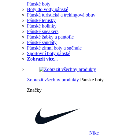
Pánské boty
Boty do vody pánské
Pánská turistická a trekingová obuv
Pánské tenisky
Pánské holínky
Pánské sneakers
Pánské žabky a pantofle
Pánské sandály
Pánské zimní boty a sněhule
Sportovní boty pánské
Zobrazit více...
Zobrazit všechny produkty
Pánské boty
Značky
Nike