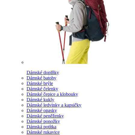
Dámské doplňky
Dámské batohy
Dámské brýle
Dámské čelenky
Dámské čepice a klobouky
Dámské kukly
Dámské ledvinky a kapsičky
Dámské opasky
Dámské peněženky
Dámské ponožky
Dámská potítka
Dámské rukavice