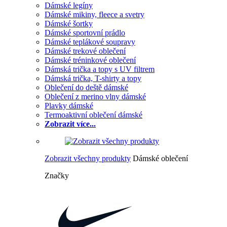
Dámské legíny
Dámské mikiny, fleece a svetry
Dámské šortky
Dámské sportovní prádlo
Dámské teplákové soupravy
Dámské trekové oblečení
Dámské tréninkové oblečení
Dámská trička a topy s UV filtrem
Dámská trička, T-shirty a topy
Oblečení do deště dámské
Oblečení z merino vlny dámské
Plavky dámské
Termoaktivní oblečení dámské
Zobrazit více...
Zobrazit všechny produkty
Dámské oblečení
Značky