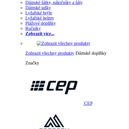
Dámské šátky, nákrčníky a šály
Dámské tašky
Lyžařské brýle
Lyžařské helmy
Plážové doplňky
Ručníky
Zobrazit více...
Zobrazit všechny produkty
Dámské doplňky
Značky
CEP