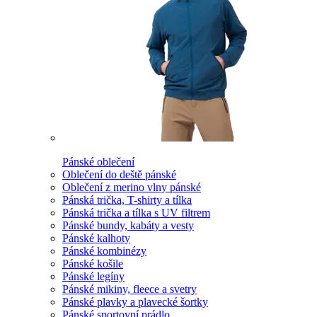
Pánské oblečení
Oblečení do deště pánské
Oblečení z merino vlny pánské
Pánská trička, T-shirty a tílka
Pánská trička a tílka s UV filtrem
Pánské bundy, kabáty a vesty
Pánské kalhoty
Pánské kombinézy
Pánské košile
Pánské legíny
Pánské mikiny, fleece a svetry
Pánské plavky a plavecké šortky
Pánské sportovní prádlo