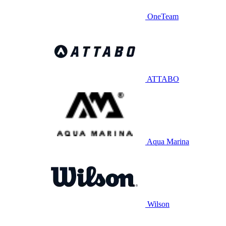
OneTeam
ATTABO
Aqua Marina
Wilson