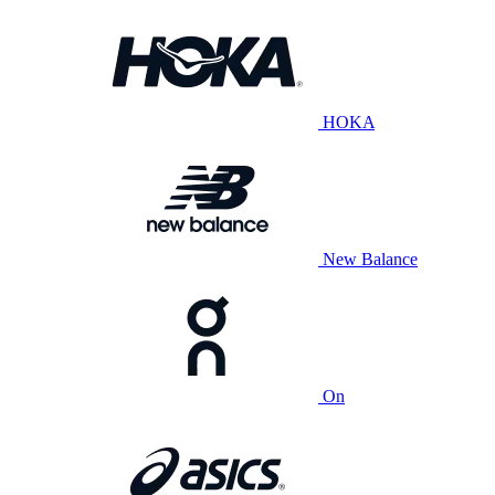
HOKA
New Balance
On