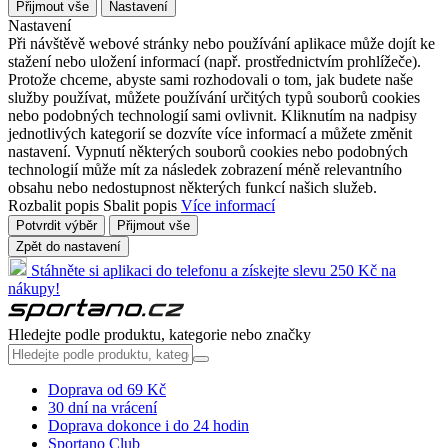
Přijmout vše
Nastavení
Nastavení
Při návštěvě webové stránky nebo používání aplikace může dojít ke
stažení nebo uložení informací (např. prostřednictvím prohlížeče).
Protože chceme, abyste sami rozhodovali o tom, jak budete naše
služby používat, můžete používání určitých typů souborů cookies
nebo podobných technologií sami ovlivnit. Kliknutím na nadpisy
jednotlivých kategorií se dozvíte více informací a můžete změnit
nastavení. Vypnutí některých souborů cookies nebo podobných
technologií může mít za následek zobrazení méně relevantního
obsahu nebo nedostupnost některých funkcí našich služeb.
Rozbalit popis
Sbalit popis
Více informací
Potvrdit výběr
Přijmout vše
Zpět do nastavení
Stáhněte si aplikaci do telefonu a získejte slevu 250 Kč na
nákupy!
Hledejte podle produktu, kategorie nebo značky
Doprava od 69 Kč
30 dní na vrácení
Doprava dokonce i do 24 hodin
Sportano Club