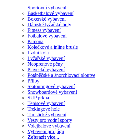
Sportovní vybavení
Basketbalové vybavení
Boxerské vybavení
Dámské lyžařské boty
Fitness vybavení
Fotbalové vybavení
Kimona
Kolečkové a inline brusle
Jízdní kola
Lyžařské vybavení
Neoprenové pěny
Plavecké vybavení
Potápěčské a šnorchlovací ploutve
Přilby
Skitouringové vybavení
Snowboardové vybavení
SUP prkna
Tenisové vybavení
Trekingové hole
Turistické vybavení
Vesty pro vodní sporty
Volejbalové vybavení
Vybavení pro jógu
Zobrazit více...