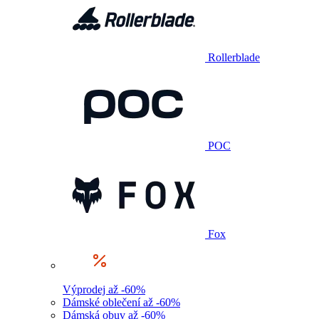
Rollerblade
POC
Fox
Výprodej až -60%
Dámské oblečení až -60%
Dámská obuv až -60%