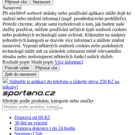
Přijmout vše
Nastavení
Nastavení
Při návštěvě webové stránky nebo používání aplikace může dojít ke
stažení nebo uložení informací (např. prostřednictvím prohlížeče).
Protože chceme, abyste sami rozhodovali o tom, jak budete naše
služby používat, můžete používání určitých typů souborů cookies
nebo podobných technologií sami ovlivnit. Kliknutím na nadpisy
jednotlivých kategorií se dozvíte více informací a můžete změnit
nastavení. Vypnutí některých souborů cookies nebo podobných
technologií může mít za následek zobrazení méně relevantního
obsahu nebo nedostupnost některých funkcí našich služeb.
Rozbalit popis
Sbalit popis
Více informací
Potvrdit výběr
Přijmout vše
Zpět do nastavení
Stáhněte si aplikaci do telefonu a získejte slevu 250 Kč na
nákupy!
Hledejte podle produktu, kategorie nebo značky
Doprava od 69 Kč
30 dní na vrácení
Doprava dokonce i do 24 hodin
Sportano Club