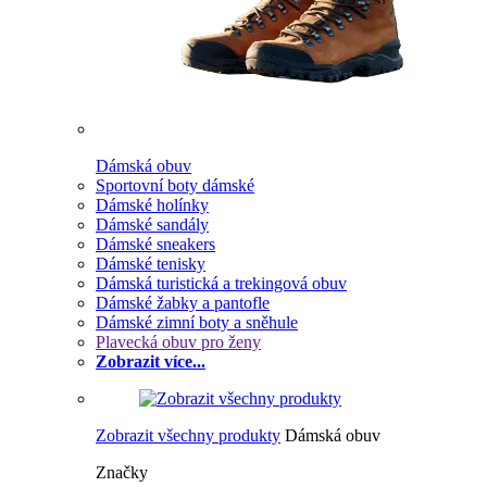
Dámská obuv
Sportovní boty dámské
Dámské holínky
Dámské sandály
Dámské sneakers
Dámské tenisky
Dámská turistická a trekingová obuv
Dámské žabky a pantofle
Dámské zimní boty a sněhule
Plavecká obuv pro ženy
Zobrazit více...
Zobrazit všechny produkty
Dámská obuv
Značky