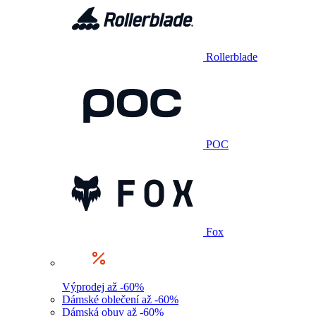
Rollerblade
POC
Fox
Výprodej až -60%
Dámské oblečení až -60%
Dámská obuv až -60%