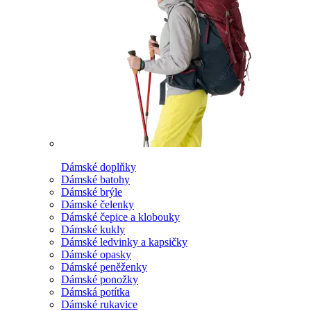
Dámské doplňky
Dámské batohy
Dámské brýle
Dámské čelenky
Dámské čepice a klobouky
Dámské kukly
Dámské ledvinky a kapsičky
Dámské opasky
Dámské peněženky
Dámské ponožky
Dámská potítka
Dámské rukavice