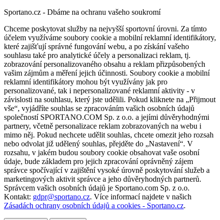
Sportano.cz - Dbáme na ochranu vašeho soukromí
Chceme poskytovat služby na nejvyšší sportovní úrovni. Za tímto
účelem využíváme soubory cookie a mobilní reklamní identifikátory,
které zajišťují správné fungování webu, a po získání vašeho
souhlasu také pro analytické účely a personalizaci reklam, tj.
zobrazování personalizovaného obsahu a reklam přizpůsobených
vašim zájmům a měření jejich účinnosti. Soubory cookie a mobilní
reklamní identifikátory mohou být využívány jak pro
personalizované, tak i nepersonalizované reklamní aktivity - v
závislosti na souhlasu, který jste udělili. Pokud kliknete na „Přijmout
vše“, vyjádříte souhlas se zpracováním vašich osobních údajů
společností SPORTANO.COM Sp. z o.o. a jejími důvěryhodnými
partnery, včetně personalizace reklam zobrazovaných na webu i
mimo něj. Pokud nechcete udělit souhlas, chcete omezit jeho rozsah
nebo odvolat již udělený souhlas, přejděte do „Nastavení“. V
rozsahu, v jakém budou soubory cookie obsahovat vaše osobní
údaje, bude základem pro jejich zpracování oprávněný zájem
správce spočívající v zajištění vysoké úrovně poskytování služeb a
marketingových aktivit správce a jeho důvěryhodných partnerů.
Správcem vašich osobních údajů je Sportano.com Sp. z o.o.
Kontakt:
gdpr@sportano.cz
. Více informací najdete v našich
Zásadách ochrany osobních údajů a cookies - Sportano.cz
.