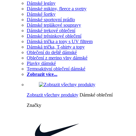
Dámské legíny
Dámské mikiny, fleece a svetry
Dámské šortky
Dámské sportovní prádlo
Dámské teplákové soupravy
Dámské trekové oblečení
Dámské tréninkové oblečení
Dámská trička a topy s UV filtrem
Dámská trička, T-shirty a topy
Oblečení do deště dámské
Oblečení z merino vlny dámské
Plavky dámské
Termoaktivní oblečení dámské
Zobrazit více...
Zobrazit všechny produkty
Dámské oblečení
Značky