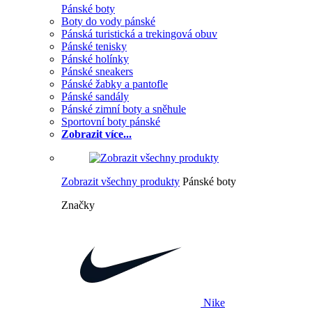
Pánské boty
Boty do vody pánské
Pánská turistická a trekingová obuv
Pánské tenisky
Pánské holínky
Pánské sneakers
Pánské žabky a pantofle
Pánské sandály
Pánské zimní boty a sněhule
Sportovní boty pánské
Zobrazit více...
Zobrazit všechny produkty
Pánské boty
Značky
Nike