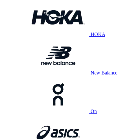
HOKA
New Balance
On