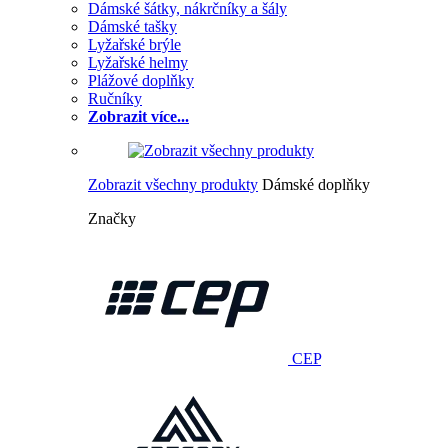
Dámské šátky, nákrčníky a šály
Dámské tašky
Lyžařské brýle
Lyžařské helmy
Plážové doplňky
Ručníky
Zobrazit více...
Zobrazit všechny produkty
Dámské doplňky
Značky
CEP