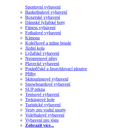
Sportovní vybavení
Basketbalové vybavení
Boxerské vybavení
Dámské lyžařské boty
Fitness vybavení
Fotbalové vybavení
Kimona
Kolečkové a inline brusle
Jízdní kola
Lyžařské vybavení
Neoprenové pěny
Plavecké vybavení
Potápěčské a šnorchlovací ploutve
Přilby
Skitouringové vybavení
Snowboardové vybavení
SUP prkna
Tenisové vybavení
Trekingové hole
Turistické vybavení
Vesty pro vodní sporty
Volejbalové vybavení
Vybavení pro jógu
Zobrazit více...