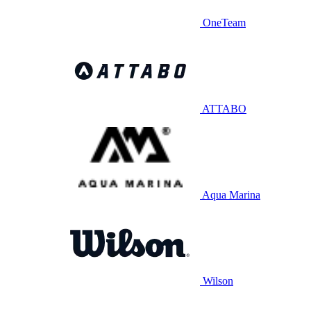
OneTeam
ATTABO
Aqua Marina
Wilson