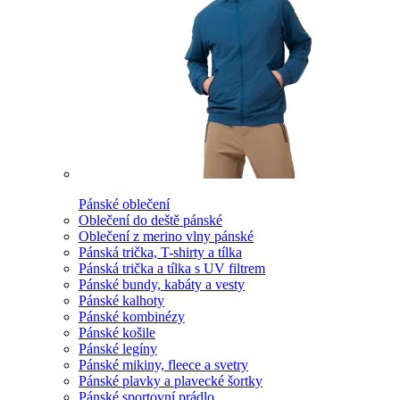
Pánské oblečení
Oblečení do deště pánské
Oblečení z merino vlny pánské
Pánská trička, T-shirty a tílka
Pánská trička a tílka s UV filtrem
Pánské bundy, kabáty a vesty
Pánské kalhoty
Pánské kombinézy
Pánské košile
Pánské legíny
Pánské mikiny, fleece a svetry
Pánské plavky a plavecké šortky
Pánské sportovní prádlo