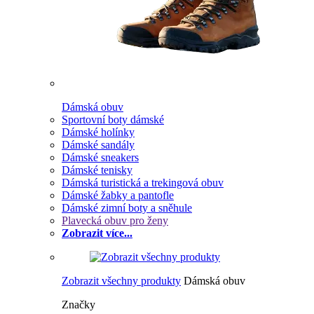
Dámská obuv
Sportovní boty dámské
Dámské holínky
Dámské sandály
Dámské sneakers
Dámské tenisky
Dámská turistická a trekingová obuv
Dámské žabky a pantofle
Dámské zimní boty a sněhule
Plavecká obuv pro ženy
Zobrazit více...
Zobrazit všechny produkty
Dámská obuv
Značky