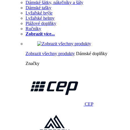
Dámské šátky, nákrčníky a šály
Dámské tašky
Lyžařské brýle
Lyžařské helmy
Plážové doplňky
Ručníky
Zobrazit více...
Zobrazit všechny produkty
Dámské doplňky
Značky
CEP