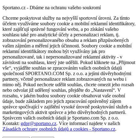
Sportano.cz - Dbáme na ochranu vašeho soukromí
Chceme poskytovat služby na nejvyšší sportovní úrovni. Za tímto
účelem využíváme soubory cookie a mobilní reklamní identifikátory,
které zajišťují správné fungování webu, a po získání vašeho
souhlasu také pro analytické účely a personalizaci reklam, tj.
zobrazování personalizovaného obsahu a reklam přizpůsobených
vašim zájmům a měření jejich účinnosti. Soubory cookie a mobilní
reklamní identifikátory mohou být využívány jak pro
personalizované, tak i nepersonalizované reklamní aktivity - v
závislosti na souhlasu, který jste udělili. Pokud kliknete na „Přijmout
vše“, vyjádříte souhlas se zpracováním vašich osobních údajů
společností SPORTANO.COM Sp. z o.o. a jejími důvěryhodnými
partnery, včetně personalizace reklam zobrazovaných na webu i
mimo něj. Pokud nechcete udělit souhlas, chcete omezit jeho rozsah
nebo odvolat již udělený souhlas, přejděte do „Nastavení“. V
rozsahu, v jakém budou soubory cookie obsahovat vaše osobní
údaje, bude základem pro jejich zpracování oprávněný zájem
správce spočívající v zajištění vysoké úrovně poskytování služeb a
marketingových aktivit správce a jeho důvěryhodných partnerů.
Správcem vašich osobních údajů je Sportano.com Sp. z o.o.
Kontakt:
gdpr@sportano.cz
. Více informací najdete v našich
Zásadách ochrany osobních údajů a cookies - Sportano.cz
.