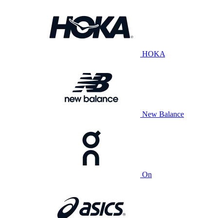
HOKA
New Balance
On