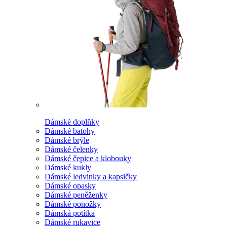
Dámské doplňky
Dámské batohy
Dámské brýle
Dámské čelenky
Dámské čepice a klobouky
Dámské kukly
Dámské ledvinky a kapsičky
Dámské opasky
Dámské peněženky
Dámské ponožky
Dámská potítka
Dámské rukavice