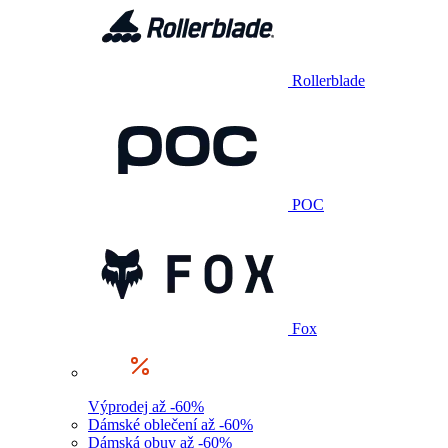
Rollerblade
POC
Fox
Výprodej až -60%
Dámské oblečení až -60%
Dámská obuv až -60%