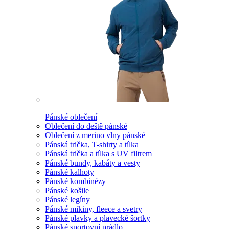
Pánské oblečení
Oblečení do deště pánské
Oblečení z merino vlny pánské
Pánská trička, T-shirty a tílka
Pánská trička a tílka s UV filtrem
Pánské bundy, kabáty a vesty
Pánské kalhoty
Pánské kombinézy
Pánské košile
Pánské legíny
Pánské mikiny, fleece a svetry
Pánské plavky a plavecké šortky
Pánské sportovní prádlo