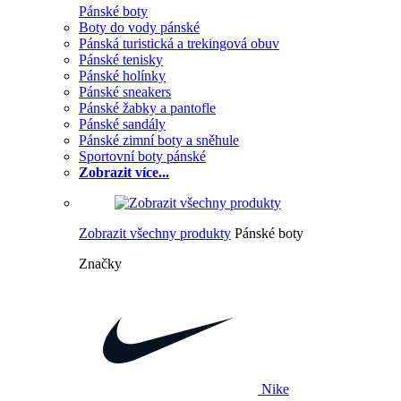
Pánské boty
Boty do vody pánské
Pánská turistická a trekingová obuv
Pánské tenisky
Pánské holínky
Pánské sneakers
Pánské žabky a pantofle
Pánské sandály
Pánské zimní boty a sněhule
Sportovní boty pánské
Zobrazit více...
Zobrazit všechny produkty
Pánské boty
Značky
Nike