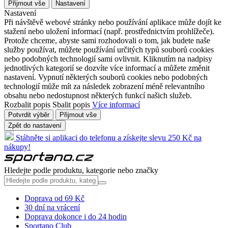
Přijmout vše
Nastavení
Nastavení
Při návštěvě webové stránky nebo používání aplikace může dojít ke
stažení nebo uložení informací (např. prostřednictvím prohlížeče).
Protože chceme, abyste sami rozhodovali o tom, jak budete naše
služby používat, můžete používání určitých typů souborů cookies
nebo podobných technologií sami ovlivnit. Kliknutím na nadpisy
jednotlivých kategorií se dozvíte více informací a můžete změnit
nastavení. Vypnutí některých souborů cookies nebo podobných
technologií může mít za následek zobrazení méně relevantního
obsahu nebo nedostupnost některých funkcí našich služeb.
Rozbalit popis
Sbalit popis
Více informací
Potvrdit výběr
Přijmout vše
Zpět do nastavení
Stáhněte si aplikaci do telefonu a získejte slevu 250 Kč na
nákupy!
Hledejte podle produktu, kategorie nebo značky
Doprava od 69 Kč
30 dní na vrácení
Doprava dokonce i do 24 hodin
Sportano Club