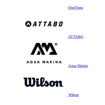
OneTeam
ATTABO
Aqua Marina
Wilson