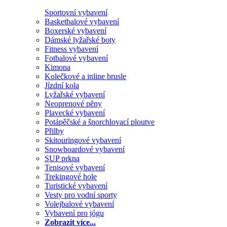
Sportovní vybavení
Basketbalové vybavení
Boxerské vybavení
Dámské lyžařské boty
Fitness vybavení
Fotbalové vybavení
Kimona
Kolečkové a inline brusle
Jízdní kola
Lyžařské vybavení
Neoprenové pěny
Plavecké vybavení
Potápěčské a šnorchlovací ploutve
Přilby
Skitouringové vybavení
Snowboardové vybavení
SUP prkna
Tenisové vybavení
Trekingové hole
Turistické vybavení
Vesty pro vodní sporty
Volejbalové vybavení
Vybavení pro jógu
Zobrazit více...