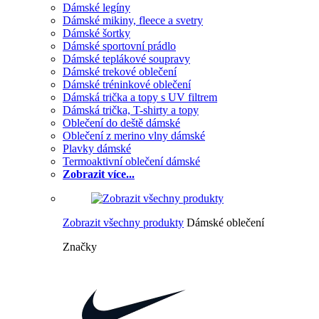
Dámské legíny
Dámské mikiny, fleece a svetry
Dámské šortky
Dámské sportovní prádlo
Dámské teplákové soupravy
Dámské trekové oblečení
Dámské tréninkové oblečení
Dámská trička a topy s UV filtrem
Dámská trička, T-shirty a topy
Oblečení do deště dámské
Oblečení z merino vlny dámské
Plavky dámské
Termoaktivní oblečení dámské
Zobrazit více...
Zobrazit všechny produkty
Dámské oblečení
Značky