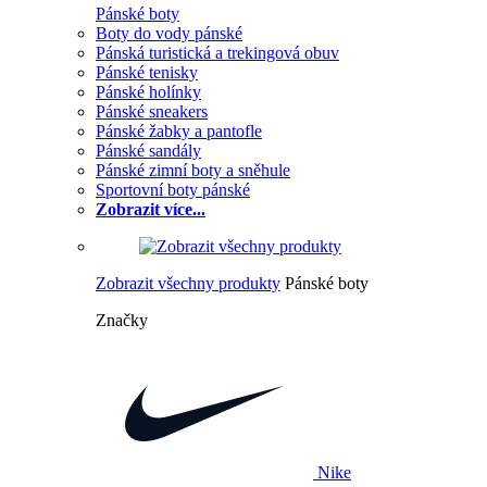
Pánské boty
Boty do vody pánské
Pánská turistická a trekingová obuv
Pánské tenisky
Pánské holínky
Pánské sneakers
Pánské žabky a pantofle
Pánské sandály
Pánské zimní boty a sněhule
Sportovní boty pánské
Zobrazit více...
Zobrazit všechny produkty
Pánské boty
Značky
Nike