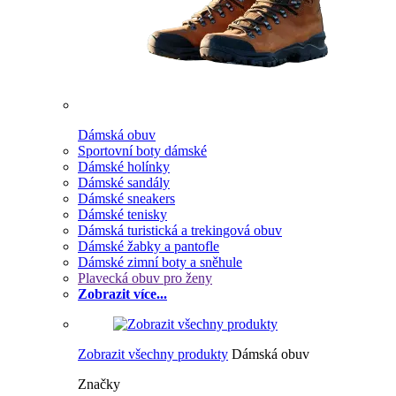
Dámská obuv
Sportovní boty dámské
Dámské holínky
Dámské sandály
Dámské sneakers
Dámské tenisky
Dámská turistická a trekingová obuv
Dámské žabky a pantofle
Dámské zimní boty a sněhule
Plavecká obuv pro ženy
Zobrazit více...
Zobrazit všechny produkty
Dámská obuv
Značky