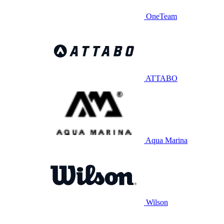
OneTeam
ATTABO
Aqua Marina
Wilson