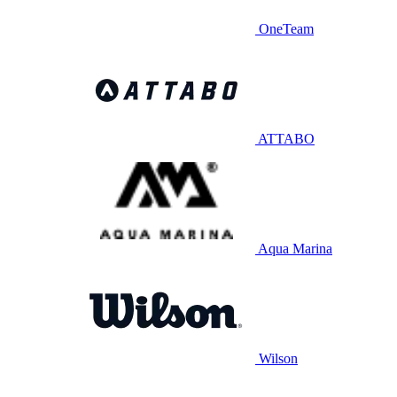
OneTeam
ATTABO
Aqua Marina
Wilson