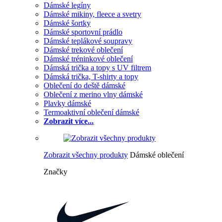
Dámské legíny
Dámské mikiny, fleece a svetry
Dámské šortky
Dámské sportovní prádlo
Dámské teplákové soupravy
Dámské trekové oblečení
Dámské tréninkové oblečení
Dámská trička a topy s UV filtrem
Dámská trička, T-shirty a topy
Oblečení do deště dámské
Oblečení z merino vlny dámské
Plavky dámské
Termoaktivní oblečení dámské
Zobrazit více...
Zobrazit všechny produkty
Dámské oblečení
Značky