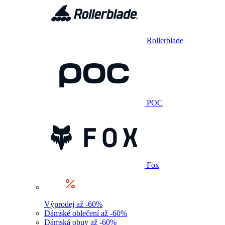
Rollerblade
POC
Fox
Výprodej až -60%
Dámské oblečení až -60%
Dámská obuv až -60%