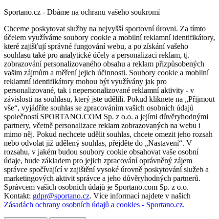
Sportano.cz - Dbáme na ochranu vašeho soukromí
Chceme poskytovat služby na nejvyšší sportovní úrovni. Za tímto
účelem využíváme soubory cookie a mobilní reklamní identifikátory,
které zajišťují správné fungování webu, a po získání vašeho
souhlasu také pro analytické účely a personalizaci reklam, tj.
zobrazování personalizovaného obsahu a reklam přizpůsobených
vašim zájmům a měření jejich účinnosti. Soubory cookie a mobilní
reklamní identifikátory mohou být využívány jak pro
personalizované, tak i nepersonalizované reklamní aktivity - v
závislosti na souhlasu, který jste udělili. Pokud kliknete na „Přijmout
vše“, vyjádříte souhlas se zpracováním vašich osobních údajů
společností SPORTANO.COM Sp. z o.o. a jejími důvěryhodnými
partnery, včetně personalizace reklam zobrazovaných na webu i
mimo něj. Pokud nechcete udělit souhlas, chcete omezit jeho rozsah
nebo odvolat již udělený souhlas, přejděte do „Nastavení“. V
rozsahu, v jakém budou soubory cookie obsahovat vaše osobní
údaje, bude základem pro jejich zpracování oprávněný zájem
správce spočívající v zajištění vysoké úrovně poskytování služeb a
marketingových aktivit správce a jeho důvěryhodných partnerů.
Správcem vašich osobních údajů je Sportano.com Sp. z o.o.
Kontakt:
gdpr@sportano.cz
. Více informací najdete v našich
Zásadách ochrany osobních údajů a cookies - Sportano.cz
.