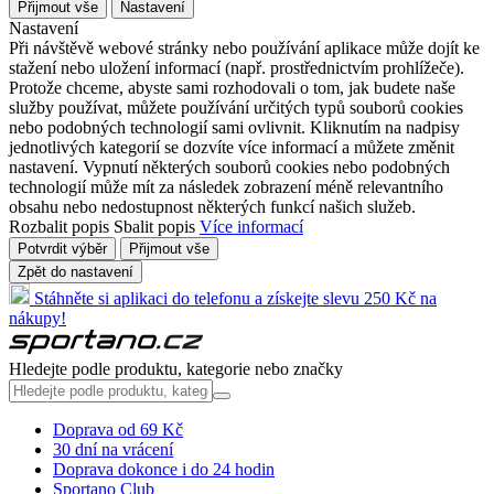
Přijmout vše
Nastavení
Nastavení
Při návštěvě webové stránky nebo používání aplikace může dojít ke
stažení nebo uložení informací (např. prostřednictvím prohlížeče).
Protože chceme, abyste sami rozhodovali o tom, jak budete naše
služby používat, můžete používání určitých typů souborů cookies
nebo podobných technologií sami ovlivnit. Kliknutím na nadpisy
jednotlivých kategorií se dozvíte více informací a můžete změnit
nastavení. Vypnutí některých souborů cookies nebo podobných
technologií může mít za následek zobrazení méně relevantního
obsahu nebo nedostupnost některých funkcí našich služeb.
Rozbalit popis
Sbalit popis
Více informací
Potvrdit výběr
Přijmout vše
Zpět do nastavení
Stáhněte si aplikaci do telefonu a získejte slevu 250 Kč na
nákupy!
Hledejte podle produktu, kategorie nebo značky
Doprava od 69 Kč
30 dní na vrácení
Doprava dokonce i do 24 hodin
Sportano Club