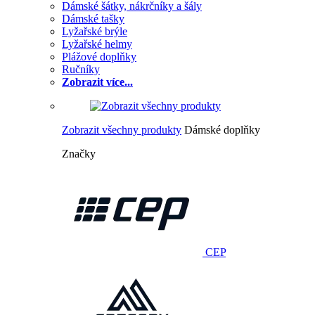
Dámské šátky, nákrčníky a šály
Dámské tašky
Lyžařské brýle
Lyžařské helmy
Plážové doplňky
Ručníky
Zobrazit více...
Zobrazit všechny produkty
Dámské doplňky
Značky
CEP