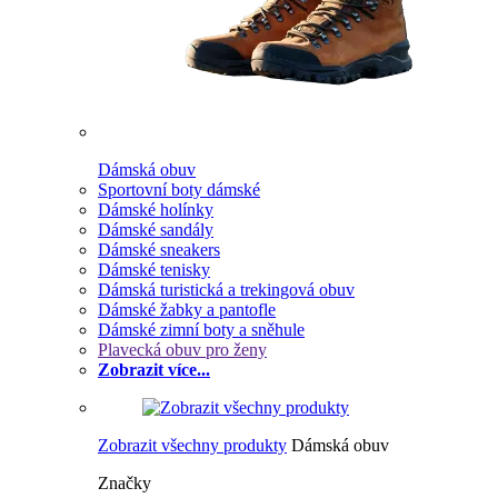
Dámská obuv
Sportovní boty dámské
Dámské holínky
Dámské sandály
Dámské sneakers
Dámské tenisky
Dámská turistická a trekingová obuv
Dámské žabky a pantofle
Dámské zimní boty a sněhule
Plavecká obuv pro ženy
Zobrazit více...
Zobrazit všechny produkty
Dámská obuv
Značky