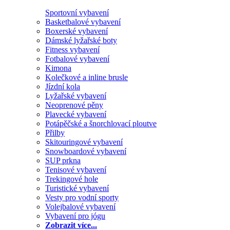
Sportovní vybavení
Basketbalové vybavení
Boxerské vybavení
Dámské lyžařské boty
Fitness vybavení
Fotbalové vybavení
Kimona
Kolečkové a inline brusle
Jízdní kola
Lyžařské vybavení
Neoprenové pěny
Plavecké vybavení
Potápěčské a šnorchlovací ploutve
Přilby
Skitouringové vybavení
Snowboardové vybavení
SUP prkna
Tenisové vybavení
Trekingové hole
Turistické vybavení
Vesty pro vodní sporty
Volejbalové vybavení
Vybavení pro jógu
Zobrazit více...