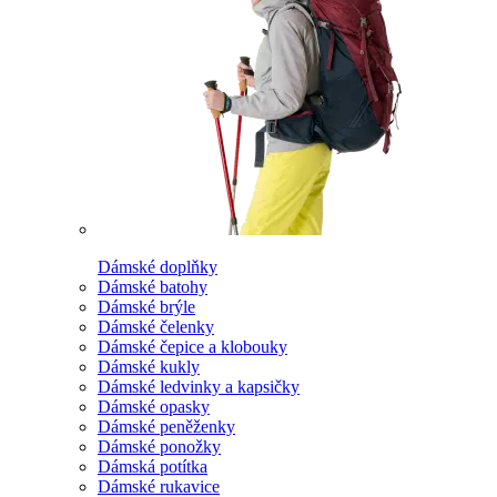
Dámské doplňky
Dámské batohy
Dámské brýle
Dámské čelenky
Dámské čepice a klobouky
Dámské kukly
Dámské ledvinky a kapsičky
Dámské opasky
Dámské peněženky
Dámské ponožky
Dámská potítka
Dámské rukavice