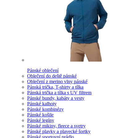
Pánské oblečení
Oblečení do deště pánské
Oblečení z merino vlny pánské
Pánská trička, T-shirty a tílka
Pánská trička a tílka s UV filtrem
Pánské bundy, kabáty a vesty
Pánské kalhoty
Pánské kombinézy
Pánské košile
Pánské legíny
Pánské mikiny, fleece a svetry
Pánské plavky a plavecké šortky
Pánské sportovní prádlo