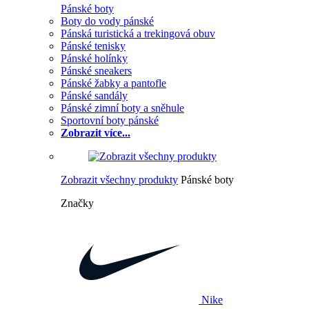
Pánské boty
Boty do vody pánské
Pánská turistická a trekingová obuv
Pánské tenisky
Pánské holínky
Pánské sneakers
Pánské žabky a pantofle
Pánské sandály
Pánské zimní boty a sněhule
Sportovní boty pánské
Zobrazit více...
Zobrazit všechny produkty
Pánské boty
Značky
Nike