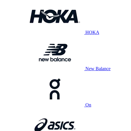
HOKA
New Balance
On