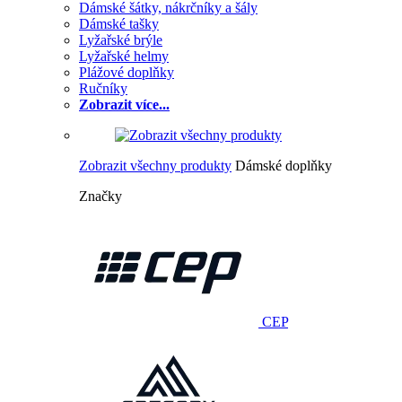
Dámské šátky, nákrčníky a šály
Dámské tašky
Lyžařské brýle
Lyžařské helmy
Plážové doplňky
Ručníky
Zobrazit více...
Zobrazit všechny produkty
Dámské doplňky
Značky
CEP