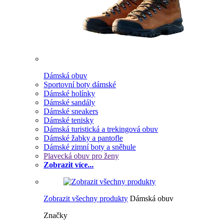
Dámská obuv
Sportovní boty dámské
Dámské holínky
Dámské sandály
Dámské sneakers
Dámské tenisky
Dámská turistická a trekingová obuv
Dámské žabky a pantofle
Dámské zimní boty a sněhule
Plavecká obuv pro ženy
Zobrazit více...
Zobrazit všechny produkty
Dámská obuv
Značky