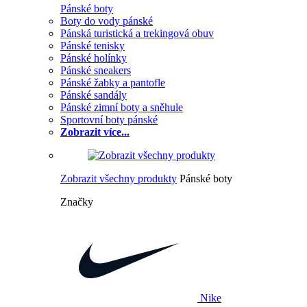
Pánské boty
Boty do vody pánské
Pánská turistická a trekingová obuv
Pánské tenisky
Pánské holínky
Pánské sneakers
Pánské žabky a pantofle
Pánské sandály
Pánské zimní boty a sněhule
Sportovní boty pánské
Zobrazit více...
Zobrazit všechny produkty
Pánské boty
Značky
Nike