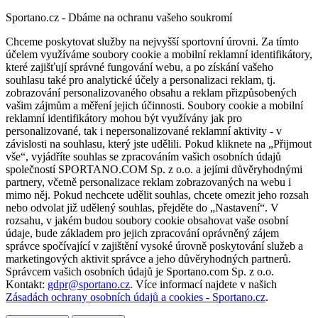
Sportano.cz - Dbáme na ochranu vašeho soukromí
Chceme poskytovat služby na nejvyšší sportovní úrovni. Za tímto
účelem využíváme soubory cookie a mobilní reklamní identifikátory,
které zajišťují správné fungování webu, a po získání vašeho
souhlasu také pro analytické účely a personalizaci reklam, tj.
zobrazování personalizovaného obsahu a reklam přizpůsobených
vašim zájmům a měření jejich účinnosti. Soubory cookie a mobilní
reklamní identifikátory mohou být využívány jak pro
personalizované, tak i nepersonalizované reklamní aktivity - v
závislosti na souhlasu, který jste udělili. Pokud kliknete na „Přijmout
vše“, vyjádříte souhlas se zpracováním vašich osobních údajů
společností SPORTANO.COM Sp. z o.o. a jejími důvěryhodnými
partnery, včetně personalizace reklam zobrazovaných na webu i
mimo něj. Pokud nechcete udělit souhlas, chcete omezit jeho rozsah
nebo odvolat již udělený souhlas, přejděte do „Nastavení“. V
rozsahu, v jakém budou soubory cookie obsahovat vaše osobní
údaje, bude základem pro jejich zpracování oprávněný zájem
správce spočívající v zajištění vysoké úrovně poskytování služeb a
marketingových aktivit správce a jeho důvěryhodných partnerů.
Správcem vašich osobních údajů je Sportano.com Sp. z o.o.
Kontakt:
gdpr@sportano.cz
. Více informací najdete v našich
Zásadách ochrany osobních údajů a cookies - Sportano.cz
.