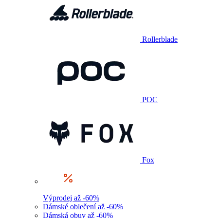
Rollerblade
POC
Fox
Výprodej až -60%
Dámské oblečení až -60%
Dámská obuv až -60%