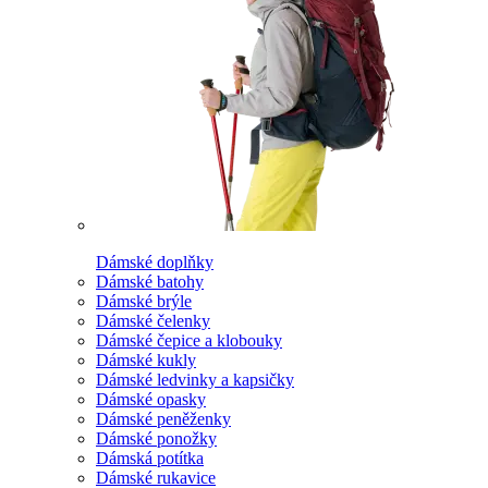
Dámské doplňky
Dámské batohy
Dámské brýle
Dámské čelenky
Dámské čepice a klobouky
Dámské kukly
Dámské ledvinky a kapsičky
Dámské opasky
Dámské peněženky
Dámské ponožky
Dámská potítka
Dámské rukavice