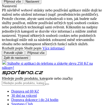
Přijmout vše
Nastavení
Nastavení
Při návštěvě webové stránky nebo používání aplikace může dojít ke
stažení nebo uložení informací (např. prostřednictvím prohlížeče).
Protože chceme, abyste sami rozhodovali o tom, jak budete naše
služby používat, můžete používání určitých typů souborů cookies
nebo podobných technologií sami ovlivnit. Kliknutím na nadpisy
jednotlivých kategorií se dozvíte více informací a můžete změnit
nastavení. Vypnutí některých souborů cookies nebo podobných
technologií může mít za následek zobrazení méně relevantního
obsahu nebo nedostupnost některých funkcí našich služeb.
Rozbalit popis
Sbalit popis
Více informací
Potvrdit výběr
Přijmout vše
Zpět do nastavení
Stáhněte si aplikaci do telefonu a získejte slevu 250 Kč na
nákupy!
Hledejte podle produktu, kategorie nebo značky
Doprava od 69 Kč
30 dní na vrácení
Doprava dokonce i do 24 hodin
Sportano Club