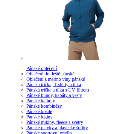
Pánské oblečení
Oblečení do deště pánské
Oblečení z merino vlny pánské
Pánská trička, T-shirty a tílka
Pánská trička a tílka s UV filtrem
Pánské bundy, kabáty a vesty
Pánské kalhoty
Pánské kombinézy
Pánské košile
Pánské legíny
Pánské mikiny, fleece a svetry
Pánské plavky a plavecké šortky
Pánské sportovní prádlo