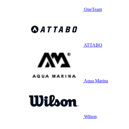
OneTeam
ATTABO
Aqua Marina
Wilson