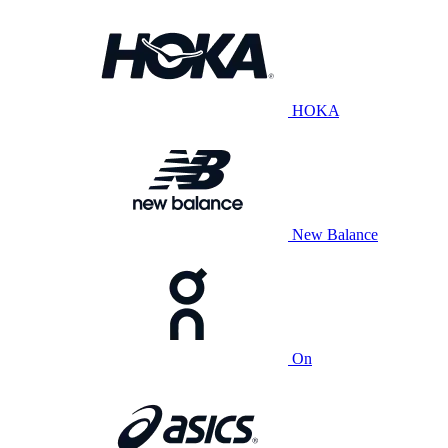
HOKA
New Balance
On