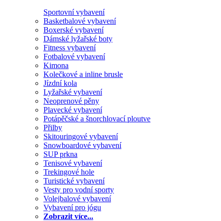
Sportovní vybavení
Basketbalové vybavení
Boxerské vybavení
Dámské lyžařské boty
Fitness vybavení
Fotbalové vybavení
Kimona
Kolečkové a inline brusle
Jízdní kola
Lyžařské vybavení
Neoprenové pěny
Plavecké vybavení
Potápěčské a šnorchlovací ploutve
Přilby
Skitouringové vybavení
Snowboardové vybavení
SUP prkna
Tenisové vybavení
Trekingové hole
Turistické vybavení
Vesty pro vodní sporty
Volejbalové vybavení
Vybavení pro jógu
Zobrazit více...