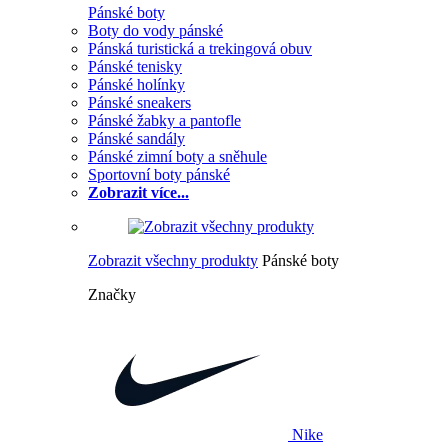
Pánské boty
Boty do vody pánské
Pánská turistická a trekingová obuv
Pánské tenisky
Pánské holínky
Pánské sneakers
Pánské žabky a pantofle
Pánské sandály
Pánské zimní boty a sněhule
Sportovní boty pánské
Zobrazit více...
Zobrazit všechny produkty
Pánské boty
Značky
Nike