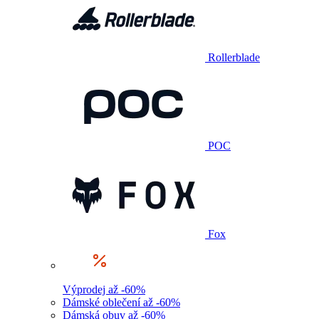
Rollerblade
POC
Fox
Výprodej až -60%
Dámské oblečení až -60%
Dámská obuv až -60%