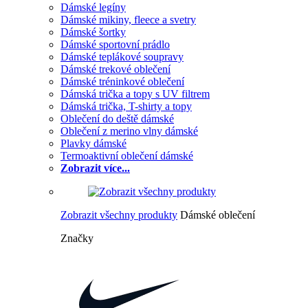
Dámské legíny
Dámské mikiny, fleece a svetry
Dámské šortky
Dámské sportovní prádlo
Dámské teplákové soupravy
Dámské trekové oblečení
Dámské tréninkové oblečení
Dámská trička a topy s UV filtrem
Dámská trička, T-shirty a topy
Oblečení do deště dámské
Oblečení z merino vlny dámské
Plavky dámské
Termoaktivní oblečení dámské
Zobrazit více...
Zobrazit všechny produkty
Dámské oblečení
Značky