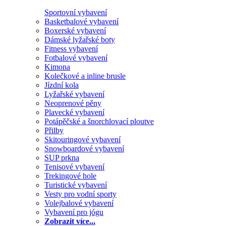
Sportovní vybavení
Basketbalové vybavení
Boxerské vybavení
Dámské lyžařské boty
Fitness vybavení
Fotbalové vybavení
Kimona
Kolečkové a inline brusle
Jízdní kola
Lyžařské vybavení
Neoprenové pěny
Plavecké vybavení
Potápěčské a šnorchlovací ploutve
Přilby
Skitouringové vybavení
Snowboardové vybavení
SUP prkna
Tenisové vybavení
Trekingové hole
Turistické vybavení
Vesty pro vodní sporty
Volejbalové vybavení
Vybavení pro jógu
Zobrazit více...