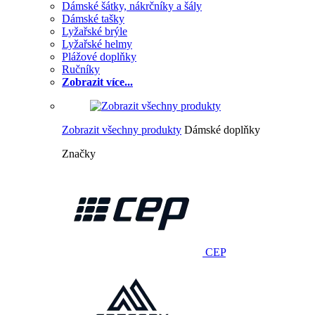
Dámské šátky, nákrčníky a šály
Dámské tašky
Lyžařské brýle
Lyžařské helmy
Plážové doplňky
Ručníky
Zobrazit více...
Zobrazit všechny produkty
Dámské doplňky
Značky
CEP