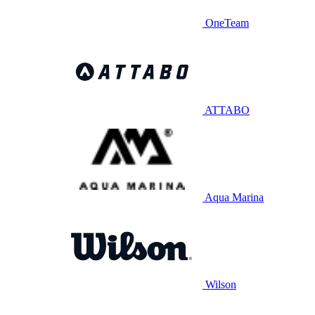
OneTeam
ATTABO
Aqua Marina
Wilson