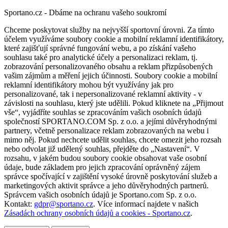
Sportano.cz - Dbáme na ochranu vašeho soukromí
Chceme poskytovat služby na nejvyšší sportovní úrovni. Za tímto
účelem využíváme soubory cookie a mobilní reklamní identifikátory,
které zajišťují správné fungování webu, a po získání vašeho
souhlasu také pro analytické účely a personalizaci reklam, tj.
zobrazování personalizovaného obsahu a reklam přizpůsobených
vašim zájmům a měření jejich účinnosti. Soubory cookie a mobilní
reklamní identifikátory mohou být využívány jak pro
personalizované, tak i nepersonalizované reklamní aktivity - v
závislosti na souhlasu, který jste udělili. Pokud kliknete na „Přijmout
vše“, vyjádříte souhlas se zpracováním vašich osobních údajů
společností SPORTANO.COM Sp. z o.o. a jejími důvěryhodnými
partnery, včetně personalizace reklam zobrazovaných na webu i
mimo něj. Pokud nechcete udělit souhlas, chcete omezit jeho rozsah
nebo odvolat již udělený souhlas, přejděte do „Nastavení“. V
rozsahu, v jakém budou soubory cookie obsahovat vaše osobní
údaje, bude základem pro jejich zpracování oprávněný zájem
správce spočívající v zajištění vysoké úrovně poskytování služeb a
marketingových aktivit správce a jeho důvěryhodných partnerů.
Správcem vašich osobních údajů je Sportano.com Sp. z o.o.
Kontakt:
gdpr@sportano.cz
. Více informací najdete v našich
Zásadách ochrany osobních údajů a cookies - Sportano.cz
.