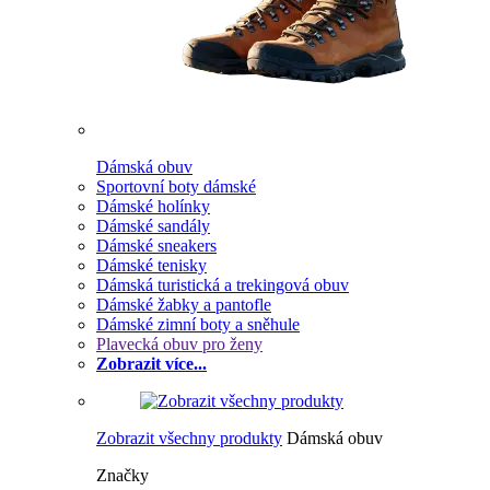
Dámská obuv
Sportovní boty dámské
Dámské holínky
Dámské sandály
Dámské sneakers
Dámské tenisky
Dámská turistická a trekingová obuv
Dámské žabky a pantofle
Dámské zimní boty a sněhule
Plavecká obuv pro ženy
Zobrazit více...
Zobrazit všechny produkty
Dámská obuv
Značky