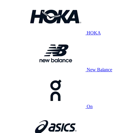
HOKA
New Balance
On