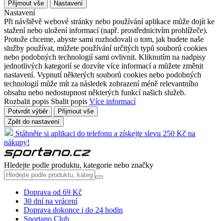
Přijmout vše
Nastavení
Nastavení
Při návštěvě webové stránky nebo používání aplikace může dojít ke
stažení nebo uložení informací (např. prostřednictvím prohlížeče).
Protože chceme, abyste sami rozhodovali o tom, jak budete naše
služby používat, můžete používání určitých typů souborů cookies
nebo podobných technologií sami ovlivnit. Kliknutím na nadpisy
jednotlivých kategorií se dozvíte více informací a můžete změnit
nastavení. Vypnutí některých souborů cookies nebo podobných
technologií může mít za následek zobrazení méně relevantního
obsahu nebo nedostupnost některých funkcí našich služeb.
Rozbalit popis
Sbalit popis
Více informací
Potvrdit výběr
Přijmout vše
Zpět do nastavení
Stáhněte si aplikaci do telefonu a získejte slevu 250 Kč na
nákupy!
Hledejte podle produktu, kategorie nebo značky
Doprava od 69 Kč
30 dní na vrácení
Doprava dokonce i do 24 hodin
Sportano Club