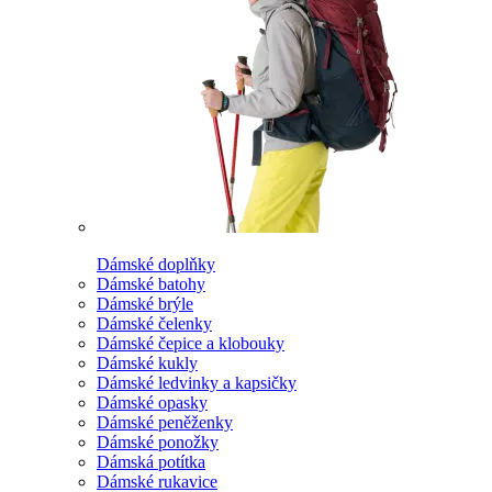
Dámské doplňky
Dámské batohy
Dámské brýle
Dámské čelenky
Dámské čepice a klobouky
Dámské kukly
Dámské ledvinky a kapsičky
Dámské opasky
Dámské peněženky
Dámské ponožky
Dámská potítka
Dámské rukavice