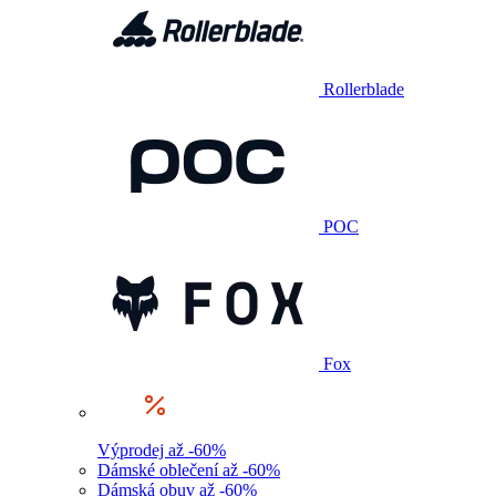
Rollerblade
POC
Fox
Výprodej až -60%
Dámské oblečení až -60%
Dámská obuv až -60%