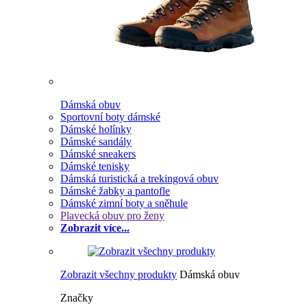
Dámská obuv
Sportovní boty dámské
Dámské holínky
Dámské sandály
Dámské sneakers
Dámské tenisky
Dámská turistická a trekingová obuv
Dámské žabky a pantofle
Dámské zimní boty a sněhule
Plavecká obuv pro ženy
Zobrazit více...
Zobrazit všechny produkty
Dámská obuv
Značky