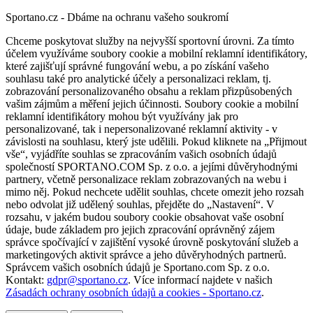
Sportano.cz - Dbáme na ochranu vašeho soukromí
Chceme poskytovat služby na nejvyšší sportovní úrovni. Za tímto
účelem využíváme soubory cookie a mobilní reklamní identifikátory,
které zajišťují správné fungování webu, a po získání vašeho
souhlasu také pro analytické účely a personalizaci reklam, tj.
zobrazování personalizovaného obsahu a reklam přizpůsobených
vašim zájmům a měření jejich účinnosti. Soubory cookie a mobilní
reklamní identifikátory mohou být využívány jak pro
personalizované, tak i nepersonalizované reklamní aktivity - v
závislosti na souhlasu, který jste udělili. Pokud kliknete na „Přijmout
vše“, vyjádříte souhlas se zpracováním vašich osobních údajů
společností SPORTANO.COM Sp. z o.o. a jejími důvěryhodnými
partnery, včetně personalizace reklam zobrazovaných na webu i
mimo něj. Pokud nechcete udělit souhlas, chcete omezit jeho rozsah
nebo odvolat již udělený souhlas, přejděte do „Nastavení“. V
rozsahu, v jakém budou soubory cookie obsahovat vaše osobní
údaje, bude základem pro jejich zpracování oprávněný zájem
správce spočívající v zajištění vysoké úrovně poskytování služeb a
marketingových aktivit správce a jeho důvěryhodných partnerů.
Správcem vašich osobních údajů je Sportano.com Sp. z o.o.
Kontakt:
gdpr@sportano.cz
. Více informací najdete v našich
Zásadách ochrany osobních údajů a cookies - Sportano.cz
.