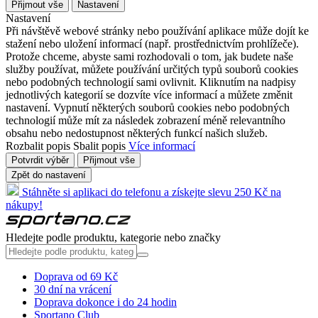
Přijmout vše
Nastavení
Nastavení
Při návštěvě webové stránky nebo používání aplikace může dojít ke
stažení nebo uložení informací (např. prostřednictvím prohlížeče).
Protože chceme, abyste sami rozhodovali o tom, jak budete naše
služby používat, můžete používání určitých typů souborů cookies
nebo podobných technologií sami ovlivnit. Kliknutím na nadpisy
jednotlivých kategorií se dozvíte více informací a můžete změnit
nastavení. Vypnutí některých souborů cookies nebo podobných
technologií může mít za následek zobrazení méně relevantního
obsahu nebo nedostupnost některých funkcí našich služeb.
Rozbalit popis
Sbalit popis
Více informací
Potvrdit výběr
Přijmout vše
Zpět do nastavení
Stáhněte si aplikaci do telefonu a získejte slevu 250 Kč na
nákupy!
Hledejte podle produktu, kategorie nebo značky
Doprava od 69 Kč
30 dní na vrácení
Doprava dokonce i do 24 hodin
Sportano Club