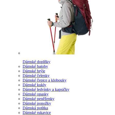
Dámské doplňky
Dámské batohy
Dámské brýle
Dámské čelenky
Dámské čepice a klobouky
Dámské kukly
Dámské ledvinky a kapsičky
Dámské opasky
Dámské peněženky
Dámské ponožky
Dámská potítka
Dámské rukavice