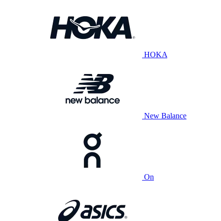
HOKA
New Balance
On