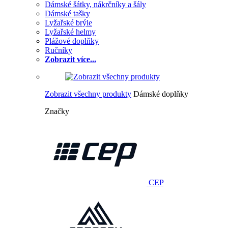
Dámské šátky, nákrčníky a šály
Dámské tašky
Lyžařské brýle
Lyžařské helmy
Plážové doplňky
Ručníky
Zobrazit více...
Zobrazit všechny produkty
Dámské doplňky
Značky
CEP