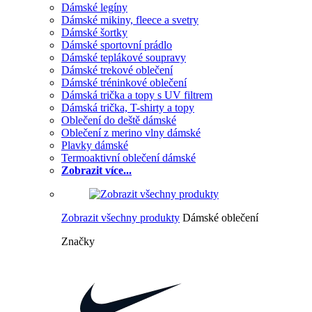
Dámské legíny
Dámské mikiny, fleece a svetry
Dámské šortky
Dámské sportovní prádlo
Dámské teplákové soupravy
Dámské trekové oblečení
Dámské tréninkové oblečení
Dámská trička a topy s UV filtrem
Dámská trička, T-shirty a topy
Oblečení do deště dámské
Oblečení z merino vlny dámské
Plavky dámské
Termoaktivní oblečení dámské
Zobrazit více...
Zobrazit všechny produkty
Dámské oblečení
Značky