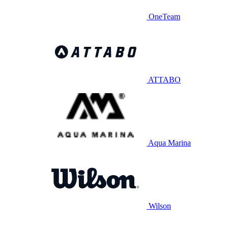
OneTeam
ATTABO
Aqua Marina
Wilson