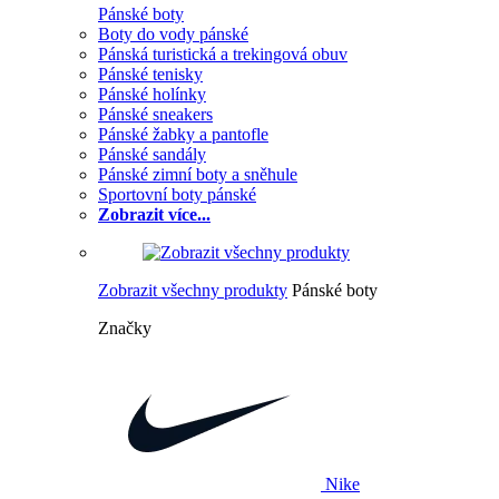
Pánské boty
Boty do vody pánské
Pánská turistická a trekingová obuv
Pánské tenisky
Pánské holínky
Pánské sneakers
Pánské žabky a pantofle
Pánské sandály
Pánské zimní boty a sněhule
Sportovní boty pánské
Zobrazit více...
Zobrazit všechny produkty
Pánské boty
Značky
Nike