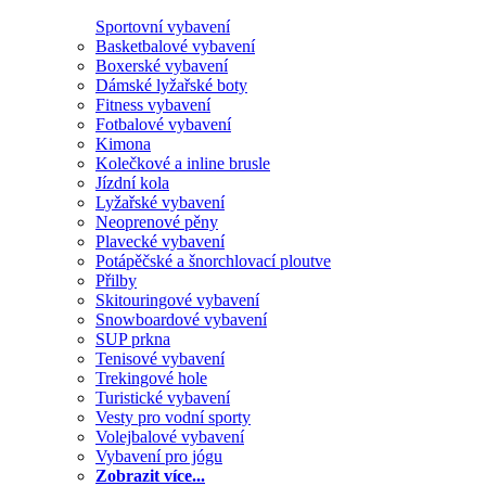
Sportovní vybavení
Basketbalové vybavení
Boxerské vybavení
Dámské lyžařské boty
Fitness vybavení
Fotbalové vybavení
Kimona
Kolečkové a inline brusle
Jízdní kola
Lyžařské vybavení
Neoprenové pěny
Plavecké vybavení
Potápěčské a šnorchlovací ploutve
Přilby
Skitouringové vybavení
Snowboardové vybavení
SUP prkna
Tenisové vybavení
Trekingové hole
Turistické vybavení
Vesty pro vodní sporty
Volejbalové vybavení
Vybavení pro jógu
Zobrazit více...