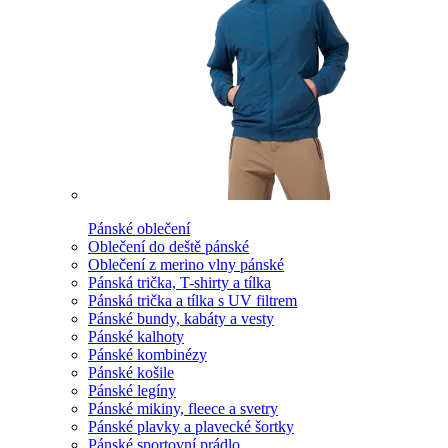
Pánské oblečení
Oblečení do deště pánské
Oblečení z merino vlny pánské
Pánská trička, T-shirty a tílka
Pánská trička a tílka s UV filtrem
Pánské bundy, kabáty a vesty
Pánské kalhoty
Pánské kombinézy
Pánské košile
Pánské legíny
Pánské mikiny, fleece a svetry
Pánské plavky a plavecké šortky
Pánské sportovní prádlo