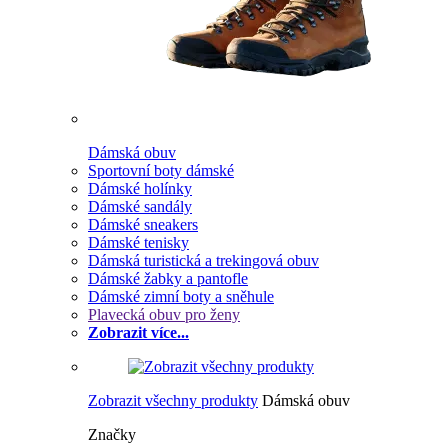
Dámská obuv
Sportovní boty dámské
Dámské holínky
Dámské sandály
Dámské sneakers
Dámské tenisky
Dámská turistická a trekingová obuv
Dámské žabky a pantofle
Dámské zimní boty a sněhule
Plavecká obuv pro ženy
Zobrazit více...
Zobrazit všechny produkty
Dámská obuv
Značky