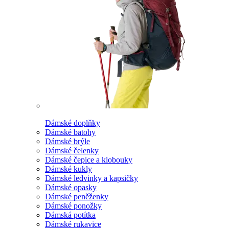
Dámské doplňky
Dámské batohy
Dámské brýle
Dámské čelenky
Dámské čepice a klobouky
Dámské kukly
Dámské ledvinky a kapsičky
Dámské opasky
Dámské peněženky
Dámské ponožky
Dámská potítka
Dámské rukavice