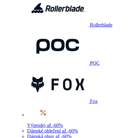
Rollerblade
POC
Fox
Výprodej až -60%
Dámské oblečení až -60%
Dámská obuv až -60%