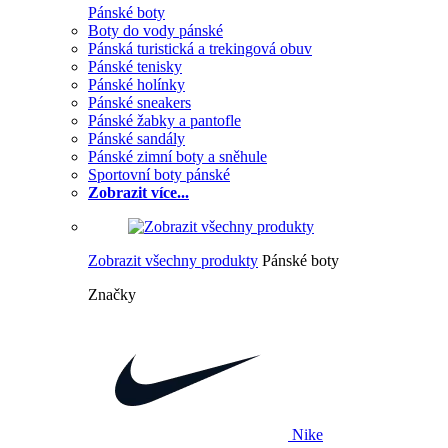
Pánské boty
Boty do vody pánské
Pánská turistická a trekingová obuv
Pánské tenisky
Pánské holínky
Pánské sneakers
Pánské žabky a pantofle
Pánské sandály
Pánské zimní boty a sněhule
Sportovní boty pánské
Zobrazit více...
Zobrazit všechny produkty
Pánské boty
Značky
Nike