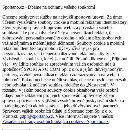
Sportano.cz - Dbáme na ochranu vašeho soukromí
Chceme poskytovat služby na nejvyšší sportovní úrovni. Za tímto
účelem využíváme soubory cookie a mobilní reklamní identifikátory,
které zajišťují správné fungování webu, a po získání vašeho
souhlasu také pro analytické účely a personalizaci reklam, tj.
zobrazování personalizovaného obsahu a reklam přizpůsobených
vašim zájmům a měření jejich účinnosti. Soubory cookie a mobilní
reklamní identifikátory mohou být využívány jak pro
personalizované, tak i nepersonalizované reklamní aktivity - v
závislosti na souhlasu, který jste udělili. Pokud kliknete na „Přijmout
vše“, vyjádříte souhlas se zpracováním vašich osobních údajů
společností SPORTANO.COM Sp. z o.o. a jejími důvěryhodnými
partnery, včetně personalizace reklam zobrazovaných na webu i
mimo něj. Pokud nechcete udělit souhlas, chcete omezit jeho rozsah
nebo odvolat již udělený souhlas, přejděte do „Nastavení“. V
rozsahu, v jakém budou soubory cookie obsahovat vaše osobní
údaje, bude základem pro jejich zpracování oprávněný zájem
správce spočívající v zajištění vysoké úrovně poskytování služeb a
marketingových aktivit správce a jeho důvěryhodných partnerů.
Správcem vašich osobních údajů je Sportano.com Sp. z o.o.
Kontakt:
gdpr@sportano.cz
. Více informací najdete v našich
Zásadách ochrany osobních údajů a cookies - Sportano.cz
.