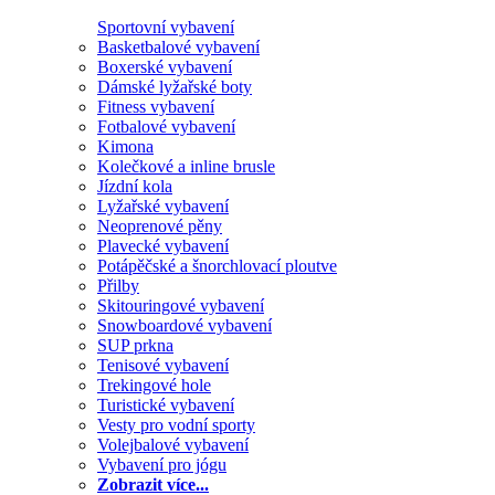
Sportovní vybavení
Basketbalové vybavení
Boxerské vybavení
Dámské lyžařské boty
Fitness vybavení
Fotbalové vybavení
Kimona
Kolečkové a inline brusle
Jízdní kola
Lyžařské vybavení
Neoprenové pěny
Plavecké vybavení
Potápěčské a šnorchlovací ploutve
Přilby
Skitouringové vybavení
Snowboardové vybavení
SUP prkna
Tenisové vybavení
Trekingové hole
Turistické vybavení
Vesty pro vodní sporty
Volejbalové vybavení
Vybavení pro jógu
Zobrazit více...