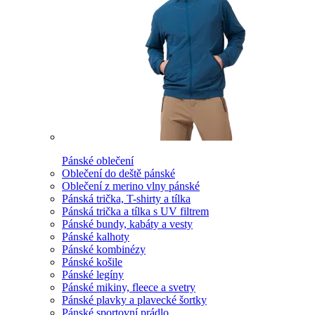
Pánské oblečení
Oblečení do deště pánské
Oblečení z merino vlny pánské
Pánská trička, T-shirty a tílka
Pánská trička a tílka s UV filtrem
Pánské bundy, kabáty a vesty
Pánské kalhoty
Pánské kombinézy
Pánské košile
Pánské legíny
Pánské mikiny, fleece a svetry
Pánské plavky a plavecké šortky
Pánské sportovní prádlo