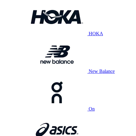
HOKA
New Balance
On