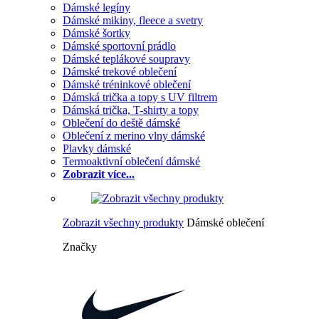
Dámské legíny
Dámské mikiny, fleece a svetry
Dámské šortky
Dámské sportovní prádlo
Dámské teplákové soupravy
Dámské trekové oblečení
Dámské tréninkové oblečení
Dámská trička a topy s UV filtrem
Dámská trička, T-shirty a topy
Oblečení do deště dámské
Oblečení z merino vlny dámské
Plavky dámské
Termoaktivní oblečení dámské
Zobrazit více...
Zobrazit všechny produkty
Dámské oblečení
Značky