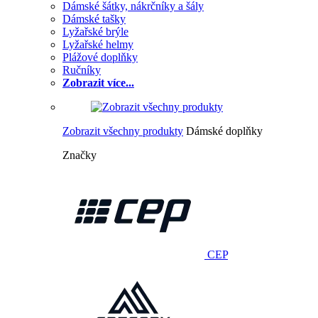
Dámské šátky, nákrčníky a šály
Dámské tašky
Lyžařské brýle
Lyžařské helmy
Plážové doplňky
Ručníky
Zobrazit více...
Zobrazit všechny produkty
Dámské doplňky
Značky
CEP