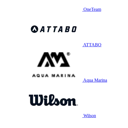
OneTeam
ATTABO
Aqua Marina
Wilson