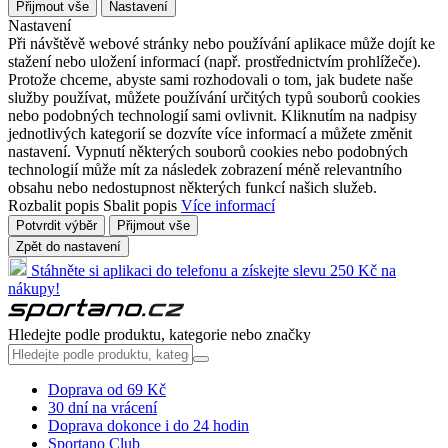
Přijmout vše
Nastavení
Nastavení
Při návštěvě webové stránky nebo používání aplikace může dojít ke
stažení nebo uložení informací (např. prostřednictvím prohlížeče).
Protože chceme, abyste sami rozhodovali o tom, jak budete naše
služby používat, můžete používání určitých typů souborů cookies
nebo podobných technologií sami ovlivnit. Kliknutím na nadpisy
jednotlivých kategorií se dozvíte více informací a můžete změnit
nastavení. Vypnutí některých souborů cookies nebo podobných
technologií může mít za následek zobrazení méně relevantního
obsahu nebo nedostupnost některých funkcí našich služeb.
Rozbalit popis
Sbalit popis
Více informací
Potvrdit výběr
Přijmout vše
Zpět do nastavení
Stáhněte si aplikaci do telefonu a získejte slevu 250 Kč na
nákupy!
Hledejte podle produktu, kategorie nebo značky
Doprava od 69 Kč
30 dní na vrácení
Doprava dokonce i do 24 hodin
Sportano Club