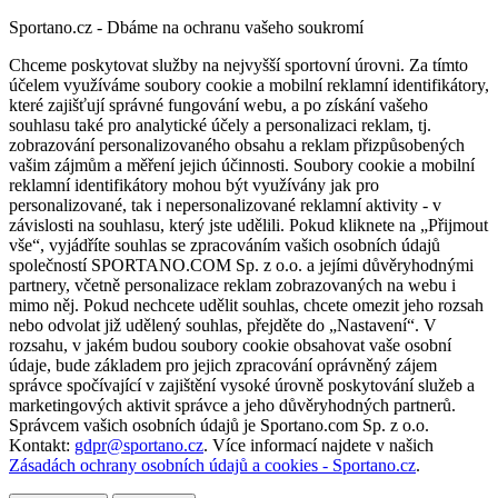
Sportano.cz - Dbáme na ochranu vašeho soukromí
Chceme poskytovat služby na nejvyšší sportovní úrovni. Za tímto
účelem využíváme soubory cookie a mobilní reklamní identifikátory,
které zajišťují správné fungování webu, a po získání vašeho
souhlasu také pro analytické účely a personalizaci reklam, tj.
zobrazování personalizovaného obsahu a reklam přizpůsobených
vašim zájmům a měření jejich účinnosti. Soubory cookie a mobilní
reklamní identifikátory mohou být využívány jak pro
personalizované, tak i nepersonalizované reklamní aktivity - v
závislosti na souhlasu, který jste udělili. Pokud kliknete na „Přijmout
vše“, vyjádříte souhlas se zpracováním vašich osobních údajů
společností SPORTANO.COM Sp. z o.o. a jejími důvěryhodnými
partnery, včetně personalizace reklam zobrazovaných na webu i
mimo něj. Pokud nechcete udělit souhlas, chcete omezit jeho rozsah
nebo odvolat již udělený souhlas, přejděte do „Nastavení“. V
rozsahu, v jakém budou soubory cookie obsahovat vaše osobní
údaje, bude základem pro jejich zpracování oprávněný zájem
správce spočívající v zajištění vysoké úrovně poskytování služeb a
marketingových aktivit správce a jeho důvěryhodných partnerů.
Správcem vašich osobních údajů je Sportano.com Sp. z o.o.
Kontakt:
gdpr@sportano.cz
. Více informací najdete v našich
Zásadách ochrany osobních údajů a cookies - Sportano.cz
.