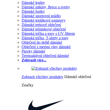
Dámské legíny
Dámské mikiny, fleece a svetry
Dámské šortky
Dámské sportovní prádlo
Dámské teplákové soupravy
Dámské trekové oblečení
Dámské tréninkové oblečení
Dámská trička a topy s UV filtrem
Dámská trička, T-shirty a topy
Oblečení do deště dámské
Oblečení z merino vlny dámské
Plavky dámské
Termoaktivní oblečení dámské
Zobrazit více...
Zobrazit všechny produkty
Dámské oblečení
Značky