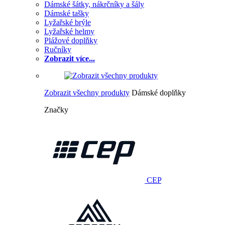
Dámské šátky, nákrčníky a šály
Dámské tašky
Lyžařské brýle
Lyžařské helmy
Plážové doplňky
Ručníky
Zobrazit více...
Zobrazit všechny produkty
Dámské doplňky
Značky
CEP