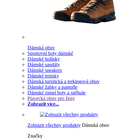
Dámská obuv
Sportovní boty dámské
Dámské holínky
Dámské sandály
Dámské sneakers
Dámské tenisky
Dámská turistická a trekingová obuv
Dámské žabky a pantofle
Dámské zimní boty a sněhule
Plavecká obuv pro ženy
Zobrazit více...
Zobrazit všechny produkty
Dámská obuv
Značky