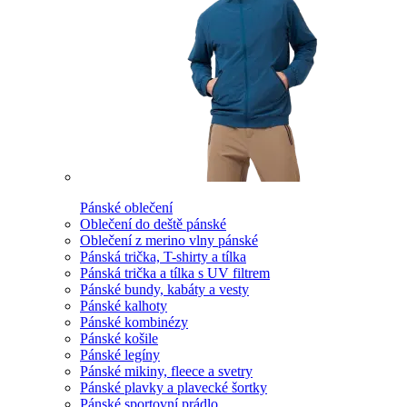
Pánské oblečení
Oblečení do deště pánské
Oblečení z merino vlny pánské
Pánská trička, T-shirty a tílka
Pánská trička a tílka s UV filtrem
Pánské bundy, kabáty a vesty
Pánské kalhoty
Pánské kombinézy
Pánské košile
Pánské legíny
Pánské mikiny, fleece a svetry
Pánské plavky a plavecké šortky
Pánské sportovní prádlo