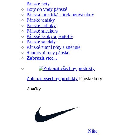
Pánské boty
Boty do vody pánské
Pánská turistická a trekingová obuv
Pánské tenisky
Pánské holínky
Pánské sneakers
Pánské žabky a pantofle
Pánské sandály
Pánské zimní boty a sněhule
Sportovní boty pánské
Zobrazit více...
Zobrazit všechny produkty
Pánské boty
Značky
Nike