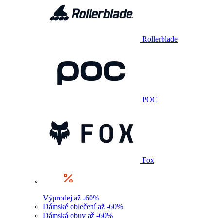
Rollerblade
POC
Fox
Výprodej až -60%
Dámské oblečení až -60%
Dámská obuv až -60%