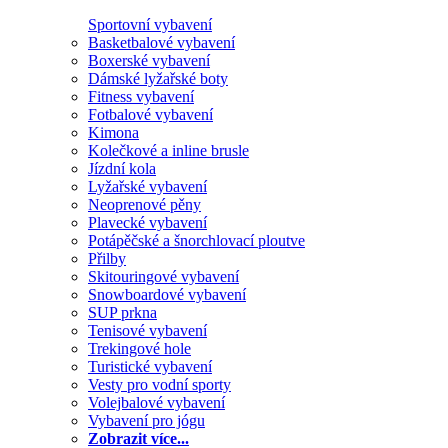
Sportovní vybavení
Basketbalové vybavení
Boxerské vybavení
Dámské lyžařské boty
Fitness vybavení
Fotbalové vybavení
Kimona
Kolečkové a inline brusle
Jízdní kola
Lyžařské vybavení
Neoprenové pěny
Plavecké vybavení
Potápěčské a šnorchlovací ploutve
Přilby
Skitouringové vybavení
Snowboardové vybavení
SUP prkna
Tenisové vybavení
Trekingové hole
Turistické vybavení
Vesty pro vodní sporty
Volejbalové vybavení
Vybavení pro jógu
Zobrazit více...