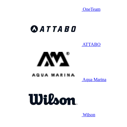
OneTeam
ATTABO
Aqua Marina
Wilson