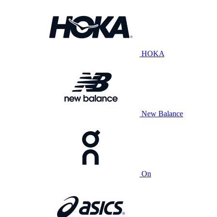
HOKA
New Balance
On