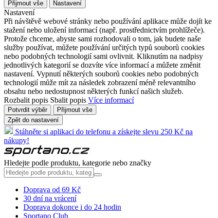
Přijmout vše
Nastavení
Nastavení
Při návštěvě webové stránky nebo používání aplikace může dojít ke
stažení nebo uložení informací (např. prostřednictvím prohlížeče).
Protože chceme, abyste sami rozhodovali o tom, jak budete naše
služby používat, můžete používání určitých typů souborů cookies
nebo podobných technologií sami ovlivnit. Kliknutím na nadpisy
jednotlivých kategorií se dozvíte více informací a můžete změnit
nastavení. Vypnutí některých souborů cookies nebo podobných
technologií může mít za následek zobrazení méně relevantního
obsahu nebo nedostupnost některých funkcí našich služeb.
Rozbalit popis
Sbalit popis
Více informací
Potvrdit výběr
Přijmout vše
Zpět do nastavení
Stáhněte si aplikaci do telefonu a získejte slevu 250 Kč na
nákupy!
Hledejte podle produktu, kategorie nebo značky
Doprava od 69 Kč
30 dní na vrácení
Doprava dokonce i do 24 hodin
Sportano Club