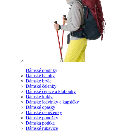
Dámské doplňky
Dámské batohy
Dámské brýle
Dámské čelenky
Dámské čepice a klobouky
Dámské kukly
Dámské ledvinky a kapsičky
Dámské opasky
Dámské peněženky
Dámské ponožky
Dámská potítka
Dámské rukavice