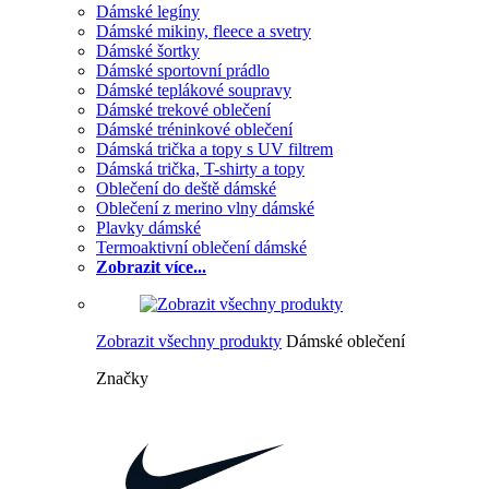
Dámské legíny
Dámské mikiny, fleece a svetry
Dámské šortky
Dámské sportovní prádlo
Dámské teplákové soupravy
Dámské trekové oblečení
Dámské tréninkové oblečení
Dámská trička a topy s UV filtrem
Dámská trička, T-shirty a topy
Oblečení do deště dámské
Oblečení z merino vlny dámské
Plavky dámské
Termoaktivní oblečení dámské
Zobrazit více...
Zobrazit všechny produkty
Dámské oblečení
Značky