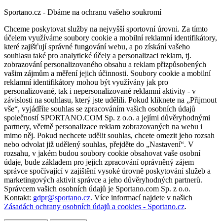
Sportano.cz - Dbáme na ochranu vašeho soukromí
Chceme poskytovat služby na nejvyšší sportovní úrovni. Za tímto
účelem využíváme soubory cookie a mobilní reklamní identifikátory,
které zajišťují správné fungování webu, a po získání vašeho
souhlasu také pro analytické účely a personalizaci reklam, tj.
zobrazování personalizovaného obsahu a reklam přizpůsobených
vašim zájmům a měření jejich účinnosti. Soubory cookie a mobilní
reklamní identifikátory mohou být využívány jak pro
personalizované, tak i nepersonalizované reklamní aktivity - v
závislosti na souhlasu, který jste udělili. Pokud kliknete na „Přijmout
vše“, vyjádříte souhlas se zpracováním vašich osobních údajů
společností SPORTANO.COM Sp. z o.o. a jejími důvěryhodnými
partnery, včetně personalizace reklam zobrazovaných na webu i
mimo něj. Pokud nechcete udělit souhlas, chcete omezit jeho rozsah
nebo odvolat již udělený souhlas, přejděte do „Nastavení“. V
rozsahu, v jakém budou soubory cookie obsahovat vaše osobní
údaje, bude základem pro jejich zpracování oprávněný zájem
správce spočívající v zajištění vysoké úrovně poskytování služeb a
marketingových aktivit správce a jeho důvěryhodných partnerů.
Správcem vašich osobních údajů je Sportano.com Sp. z o.o.
Kontakt:
gdpr@sportano.cz
. Více informací najdete v našich
Zásadách ochrany osobních údajů a cookies - Sportano.cz
.