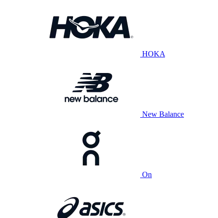
HOKA
New Balance
On