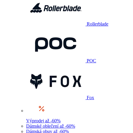
Rollerblade
POC
Fox
Výprodej až -60%
Dámské oblečení až -60%
Dámská obuv až -60%