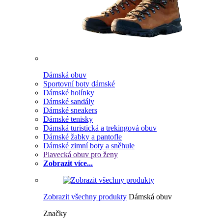
Dámská obuv
Sportovní boty dámské
Dámské holínky
Dámské sandály
Dámské sneakers
Dámské tenisky
Dámská turistická a trekingová obuv
Dámské žabky a pantofle
Dámské zimní boty a sněhule
Plavecká obuv pro ženy
Zobrazit více...
Zobrazit všechny produkty
Dámská obuv
Značky