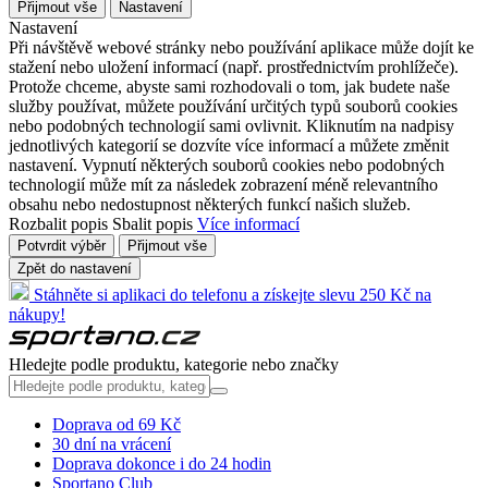
Přijmout vše
Nastavení
Nastavení
Při návštěvě webové stránky nebo používání aplikace může dojít ke
stažení nebo uložení informací (např. prostřednictvím prohlížeče).
Protože chceme, abyste sami rozhodovali o tom, jak budete naše
služby používat, můžete používání určitých typů souborů cookies
nebo podobných technologií sami ovlivnit. Kliknutím na nadpisy
jednotlivých kategorií se dozvíte více informací a můžete změnit
nastavení. Vypnutí některých souborů cookies nebo podobných
technologií může mít za následek zobrazení méně relevantního
obsahu nebo nedostupnost některých funkcí našich služeb.
Rozbalit popis
Sbalit popis
Více informací
Potvrdit výběr
Přijmout vše
Zpět do nastavení
Stáhněte si aplikaci do telefonu a získejte slevu 250 Kč na
nákupy!
Hledejte podle produktu, kategorie nebo značky
Doprava od 69 Kč
30 dní na vrácení
Doprava dokonce i do 24 hodin
Sportano Club