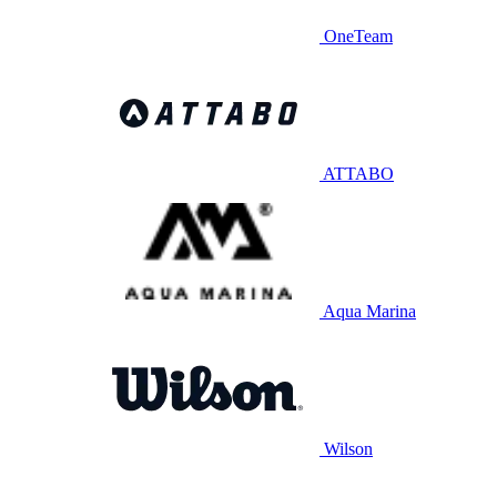
OneTeam
ATTABO
Aqua Marina
Wilson