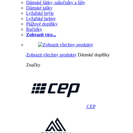
Dámské šátky, nákrčníky a šály
Dámské tašky
Lyžařské brýle
Lyžařské helmy
Plážové doplňky
Ručníky
Zobrazit více...
Zobrazit všechny produkty
Dámské doplňky
Značky
CEP