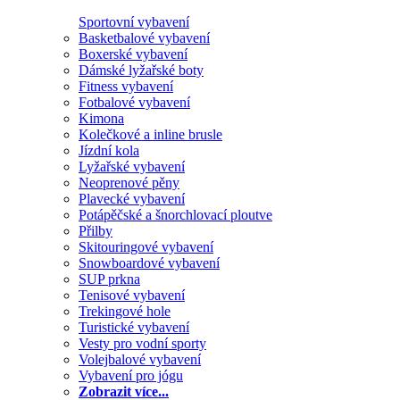
Sportovní vybavení
Basketbalové vybavení
Boxerské vybavení
Dámské lyžařské boty
Fitness vybavení
Fotbalové vybavení
Kimona
Kolečkové a inline brusle
Jízdní kola
Lyžařské vybavení
Neoprenové pěny
Plavecké vybavení
Potápěčské a šnorchlovací ploutve
Přilby
Skitouringové vybavení
Snowboardové vybavení
SUP prkna
Tenisové vybavení
Trekingové hole
Turistické vybavení
Vesty pro vodní sporty
Volejbalové vybavení
Vybavení pro jógu
Zobrazit více...