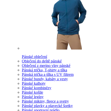
Pánské oblečení
Oblečení do deště pánské
Oblečení z merino vlny pánské
Pánská trička, T-shirty a tílka
Pánská trička a tílka s UV filtrem
Pánské bundy, kabáty a vesty
Pánské kalhoty
Pánské kombinézy
Pánské košile
Pánské legíny
Pánské mikiny, fleece a svetry
Pánské plavky a plavecké šortky
Pánské sportovní prádlo