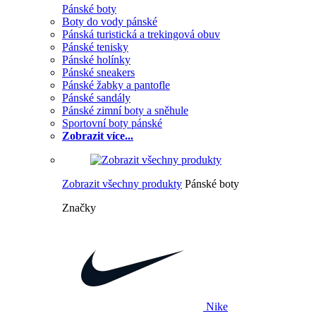
Pánské boty
Boty do vody pánské
Pánská turistická a trekingová obuv
Pánské tenisky
Pánské holínky
Pánské sneakers
Pánské žabky a pantofle
Pánské sandály
Pánské zimní boty a sněhule
Sportovní boty pánské
Zobrazit více...
Zobrazit všechny produkty
Pánské boty
Značky
Nike