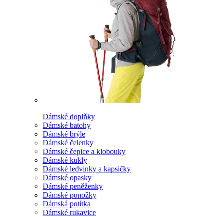
Dámské doplňky
Dámské batohy
Dámské brýle
Dámské čelenky
Dámské čepice a klobouky
Dámské kukly
Dámské ledvinky a kapsičky
Dámské opasky
Dámské peněženky
Dámské ponožky
Dámská potítka
Dámské rukavice