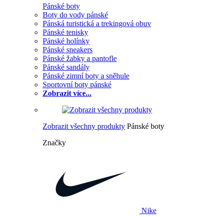
Pánské boty
Boty do vody pánské
Pánská turistická a trekingová obuv
Pánské tenisky
Pánské holínky
Pánské sneakers
Pánské žabky a pantofle
Pánské sandály
Pánské zimní boty a sněhule
Sportovní boty pánské
Zobrazit více...
Zobrazit všechny produkty
Pánské boty
Značky
Nike