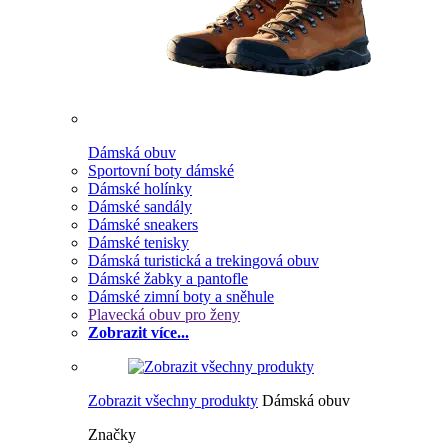
Dámská obuv
Sportovní boty dámské
Dámské holínky
Dámské sandály
Dámské sneakers
Dámské tenisky
Dámská turistická a trekingová obuv
Dámské žabky a pantofle
Dámské zimní boty a sněhule
Plavecká obuv pro ženy
Zobrazit více...
Zobrazit všechny produkty
Dámská obuv
Značky