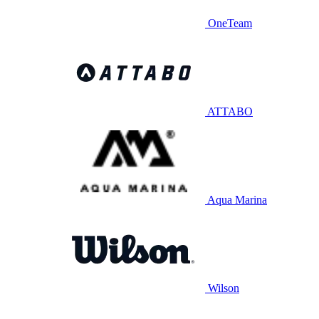
OneTeam
ATTABO
Aqua Marina
Wilson