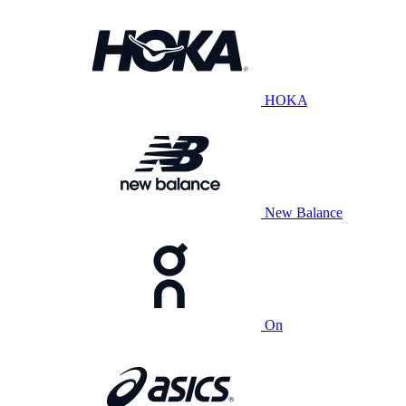
HOKA
New Balance
On