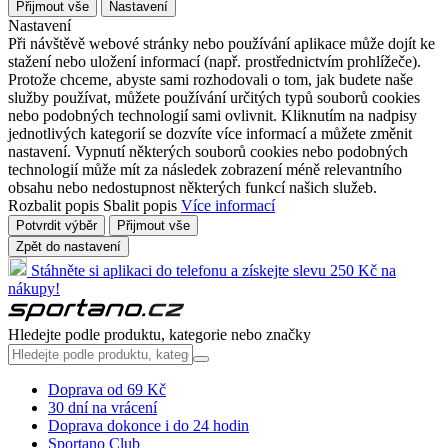
Přijmout vše
Nastavení
Nastavení
Při návštěvě webové stránky nebo používání aplikace může dojít ke
stažení nebo uložení informací (např. prostřednictvím prohlížeče).
Protože chceme, abyste sami rozhodovali o tom, jak budete naše
služby používat, můžete používání určitých typů souborů cookies
nebo podobných technologií sami ovlivnit. Kliknutím na nadpisy
jednotlivých kategorií se dozvíte více informací a můžete změnit
nastavení. Vypnutí některých souborů cookies nebo podobných
technologií může mít za následek zobrazení méně relevantního
obsahu nebo nedostupnost některých funkcí našich služeb.
Rozbalit popis
Sbalit popis
Více informací
Potvrdit výběr
Přijmout vše
Zpět do nastavení
Stáhněte si aplikaci do telefonu a získejte slevu 250 Kč na
nákupy!
Hledejte podle produktu, kategorie nebo značky
Doprava od 69 Kč
30 dní na vrácení
Doprava dokonce i do 24 hodin
Sportano Club