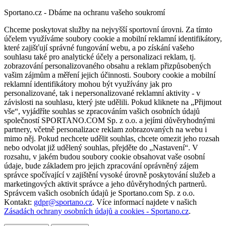
Sportano.cz - Dbáme na ochranu vašeho soukromí
Chceme poskytovat služby na nejvyšší sportovní úrovni. Za tímto
účelem využíváme soubory cookie a mobilní reklamní identifikátory,
které zajišťují správné fungování webu, a po získání vašeho
souhlasu také pro analytické účely a personalizaci reklam, tj.
zobrazování personalizovaného obsahu a reklam přizpůsobených
vašim zájmům a měření jejich účinnosti. Soubory cookie a mobilní
reklamní identifikátory mohou být využívány jak pro
personalizované, tak i nepersonalizované reklamní aktivity - v
závislosti na souhlasu, který jste udělili. Pokud kliknete na „Přijmout
vše“, vyjádříte souhlas se zpracováním vašich osobních údajů
společností SPORTANO.COM Sp. z o.o. a jejími důvěryhodnými
partnery, včetně personalizace reklam zobrazovaných na webu i
mimo něj. Pokud nechcete udělit souhlas, chcete omezit jeho rozsah
nebo odvolat již udělený souhlas, přejděte do „Nastavení“. V
rozsahu, v jakém budou soubory cookie obsahovat vaše osobní
údaje, bude základem pro jejich zpracování oprávněný zájem
správce spočívající v zajištění vysoké úrovně poskytování služeb a
marketingových aktivit správce a jeho důvěryhodných partnerů.
Správcem vašich osobních údajů je Sportano.com Sp. z o.o.
Kontakt:
gdpr@sportano.cz
. Více informací najdete v našich
Zásadách ochrany osobních údajů a cookies - Sportano.cz
.