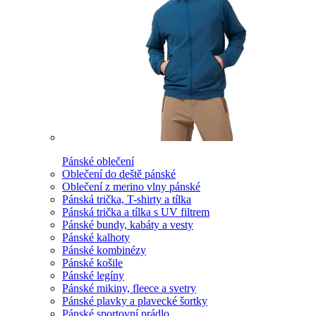
Pánské oblečení
Oblečení do deště pánské
Oblečení z merino vlny pánské
Pánská trička, T-shirty a tílka
Pánská trička a tílka s UV filtrem
Pánské bundy, kabáty a vesty
Pánské kalhoty
Pánské kombinézy
Pánské košile
Pánské legíny
Pánské mikiny, fleece a svetry
Pánské plavky a plavecké šortky
Pánské sportovní prádlo