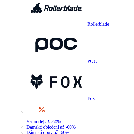
Rollerblade
POC
Fox
Výprodej až -60%
Dámské oblečení až -60%
Dámská obuv až -60%