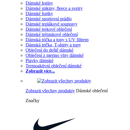
Dámské legíny
Dámské mikiny, fleece a svetry
Dámské šortky
Dámské sportovní prádlo
Dámské teplákové soupravy
Dámské trekové oblečení
Dámské tréninkové oblečení
Dámská trička a topy s UV filtrem
Dámská trička, T-shirty a topy
Oblečení do deště dámské
Oblečení z merino vlny dámské
Plavky dámské
Termoaktivní oblečení dámské
Zobrazit více...
Zobrazit všechny produkty
Dámské oblečení
Značky