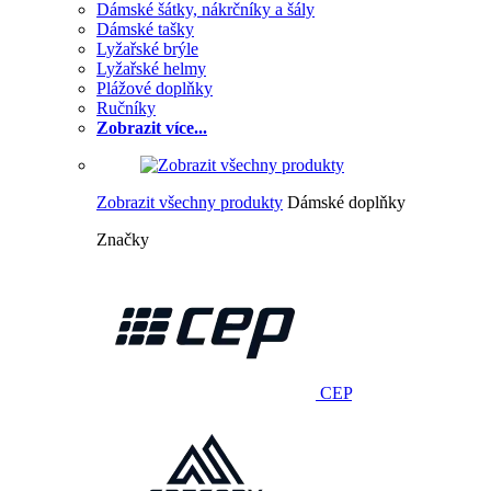
Dámské šátky, nákrčníky a šály
Dámské tašky
Lyžařské brýle
Lyžařské helmy
Plážové doplňky
Ručníky
Zobrazit více...
Zobrazit všechny produkty
Dámské doplňky
Značky
CEP