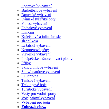
Sportovní vybavení
Basketbalové vybavení
Boxerské vybavení
Dámské lyžařské boty
Fitness vybavení
Fotbalové vybavení
Kimona
Kolečkové a inline brusle
Jízdní kola
Lyžařské vybavení
Neoprenové pěny
Plavecké vybavení
Potápěčské a šnorchlovací ploutve
Přilby
Skitouringové vybavení
Snowboardové vybavení
SUP prkna
Tenisové vybavení
Trekingové hole
Turistické vybavení
Vesty pro vodní sporty
Volejbalové vybavení
Vybavení pro jógu
Zobrazit více...