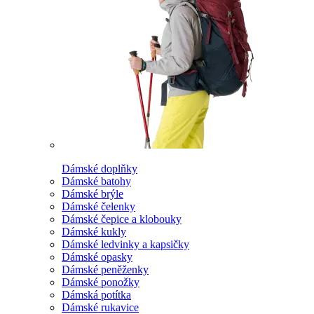
Dámské doplňky
Dámské batohy
Dámské brýle
Dámské čelenky
Dámské čepice a klobouky
Dámské kukly
Dámské ledvinky a kapsičky
Dámské opasky
Dámské peněženky
Dámské ponožky
Dámská potítka
Dámské rukavice