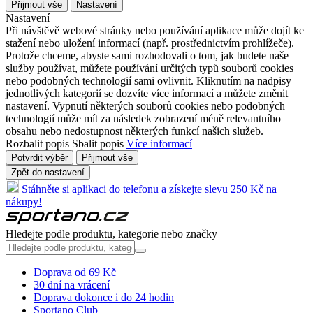
Přijmout vše
Nastavení
Nastavení
Při návštěvě webové stránky nebo používání aplikace může dojít ke
stažení nebo uložení informací (např. prostřednictvím prohlížeče).
Protože chceme, abyste sami rozhodovali o tom, jak budete naše
služby používat, můžete používání určitých typů souborů cookies
nebo podobných technologií sami ovlivnit. Kliknutím na nadpisy
jednotlivých kategorií se dozvíte více informací a můžete změnit
nastavení. Vypnutí některých souborů cookies nebo podobných
technologií může mít za následek zobrazení méně relevantního
obsahu nebo nedostupnost některých funkcí našich služeb.
Rozbalit popis
Sbalit popis
Více informací
Potvrdit výběr
Přijmout vše
Zpět do nastavení
Stáhněte si aplikaci do telefonu a získejte slevu 250 Kč na
nákupy!
Hledejte podle produktu, kategorie nebo značky
Doprava od 69 Kč
30 dní na vrácení
Doprava dokonce i do 24 hodin
Sportano Club