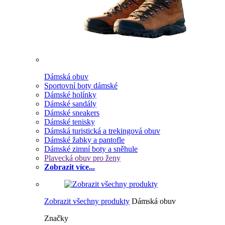
Dámská obuv
Sportovní boty dámské
Dámské holínky
Dámské sandály
Dámské sneakers
Dámské tenisky
Dámská turistická a trekingová obuv
Dámské žabky a pantofle
Dámské zimní boty a sněhule
Plavecká obuv pro ženy
Zobrazit více...
Zobrazit všechny produkty
Dámská obuv
Značky