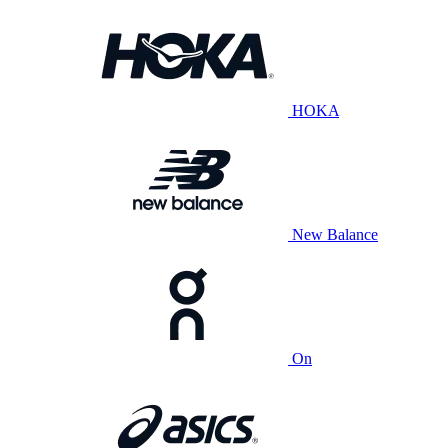
HOKA
New Balance
On