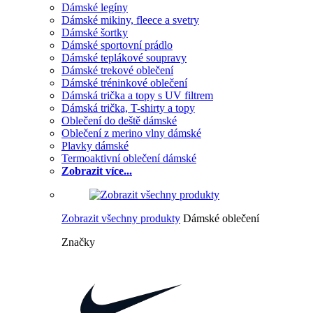
Dámské legíny
Dámské mikiny, fleece a svetry
Dámské šortky
Dámské sportovní prádlo
Dámské teplákové soupravy
Dámské trekové oblečení
Dámské tréninkové oblečení
Dámská trička a topy s UV filtrem
Dámská trička, T-shirty a topy
Oblečení do deště dámské
Oblečení z merino vlny dámské
Plavky dámské
Termoaktivní oblečení dámské
Zobrazit více...
Zobrazit všechny produkty
Dámské oblečení
Značky