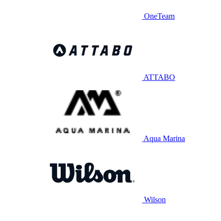
OneTeam
ATTABO
Aqua Marina
Wilson