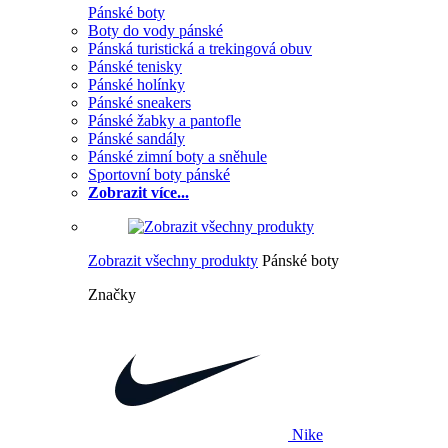
Pánské boty
Boty do vody pánské
Pánská turistická a trekingová obuv
Pánské tenisky
Pánské holínky
Pánské sneakers
Pánské žabky a pantofle
Pánské sandály
Pánské zimní boty a sněhule
Sportovní boty pánské
Zobrazit více...
Zobrazit všechny produkty
Pánské boty
Značky
Nike