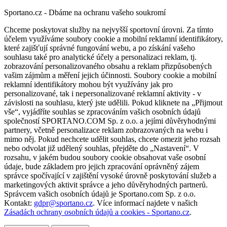
Sportano.cz - Dbáme na ochranu vašeho soukromí
Chceme poskytovat služby na nejvyšší sportovní úrovni. Za tímto
účelem využíváme soubory cookie a mobilní reklamní identifikátory,
které zajišťují správné fungování webu, a po získání vašeho
souhlasu také pro analytické účely a personalizaci reklam, tj.
zobrazování personalizovaného obsahu a reklam přizpůsobených
vašim zájmům a měření jejich účinnosti. Soubory cookie a mobilní
reklamní identifikátory mohou být využívány jak pro
personalizované, tak i nepersonalizované reklamní aktivity - v
závislosti na souhlasu, který jste udělili. Pokud kliknete na „Přijmout
vše“, vyjádříte souhlas se zpracováním vašich osobních údajů
společností SPORTANO.COM Sp. z o.o. a jejími důvěryhodnými
partnery, včetně personalizace reklam zobrazovaných na webu i
mimo něj. Pokud nechcete udělit souhlas, chcete omezit jeho rozsah
nebo odvolat již udělený souhlas, přejděte do „Nastavení“. V
rozsahu, v jakém budou soubory cookie obsahovat vaše osobní
údaje, bude základem pro jejich zpracování oprávněný zájem
správce spočívající v zajištění vysoké úrovně poskytování služeb a
marketingových aktivit správce a jeho důvěryhodných partnerů.
Správcem vašich osobních údajů je Sportano.com Sp. z o.o.
Kontakt:
gdpr@sportano.cz
. Více informací najdete v našich
Zásadách ochrany osobních údajů a cookies - Sportano.cz
.