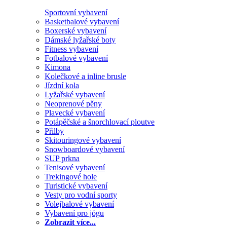
Sportovní vybavení
Basketbalové vybavení
Boxerské vybavení
Dámské lyžařské boty
Fitness vybavení
Fotbalové vybavení
Kimona
Kolečkové a inline brusle
Jízdní kola
Lyžařské vybavení
Neoprenové pěny
Plavecké vybavení
Potápěčské a šnorchlovací ploutve
Přilby
Skitouringové vybavení
Snowboardové vybavení
SUP prkna
Tenisové vybavení
Trekingové hole
Turistické vybavení
Vesty pro vodní sporty
Volejbalové vybavení
Vybavení pro jógu
Zobrazit více...