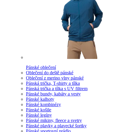
Pánské oblečení
Oblečení do deště pánské
Oblečení z merino vlny pánské
Pánská trička, T-shirty a tílka
Pánská trička a tílka s UV filtrem
Pánské bundy, kabáty a vesty
Pánské kalhoty
Pánské kombinézy
Pánské košile
Pánské legíny
Pánské mikiny, fleece a svetry
Pánské plavky a plavecké šortky
Pánské sportovní prádlo