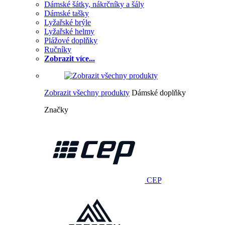
Dámské šátky, nákrčníky a šály
Dámské tašky
Lyžařské brýle
Lyžařské helmy
Plážové doplňky
Ručníky
Zobrazit více...
Zobrazit všechny produkty
Dámské doplňky
Značky
CEP