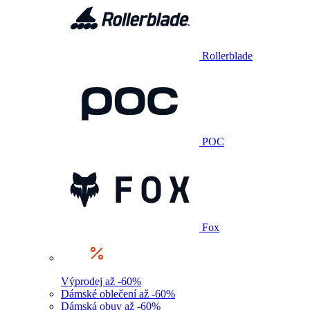
Rollerblade
POC
Fox
Výprodej až -60%
Dámské oblečení až -60%
Dámská obuv až -60%