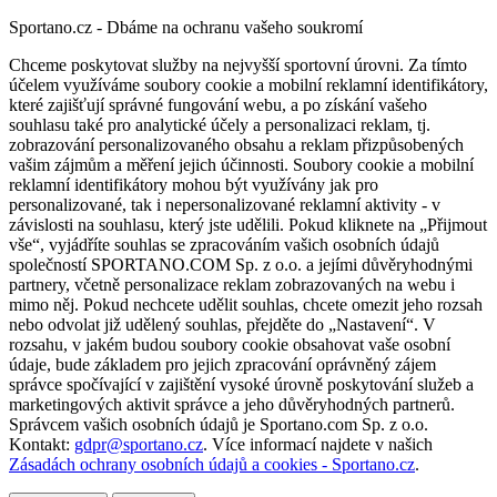
Sportano.cz - Dbáme na ochranu vašeho soukromí
Chceme poskytovat služby na nejvyšší sportovní úrovni. Za tímto
účelem využíváme soubory cookie a mobilní reklamní identifikátory,
které zajišťují správné fungování webu, a po získání vašeho
souhlasu také pro analytické účely a personalizaci reklam, tj.
zobrazování personalizovaného obsahu a reklam přizpůsobených
vašim zájmům a měření jejich účinnosti. Soubory cookie a mobilní
reklamní identifikátory mohou být využívány jak pro
personalizované, tak i nepersonalizované reklamní aktivity - v
závislosti na souhlasu, který jste udělili. Pokud kliknete na „Přijmout
vše“, vyjádříte souhlas se zpracováním vašich osobních údajů
společností SPORTANO.COM Sp. z o.o. a jejími důvěryhodnými
partnery, včetně personalizace reklam zobrazovaných na webu i
mimo něj. Pokud nechcete udělit souhlas, chcete omezit jeho rozsah
nebo odvolat již udělený souhlas, přejděte do „Nastavení“. V
rozsahu, v jakém budou soubory cookie obsahovat vaše osobní
údaje, bude základem pro jejich zpracování oprávněný zájem
správce spočívající v zajištění vysoké úrovně poskytování služeb a
marketingových aktivit správce a jeho důvěryhodných partnerů.
Správcem vašich osobních údajů je Sportano.com Sp. z o.o.
Kontakt:
gdpr@sportano.cz
. Více informací najdete v našich
Zásadách ochrany osobních údajů a cookies - Sportano.cz
.