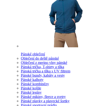
Pánské oblečení
Oblečení do deště pánské
Oblečení z merino vlny pánské
Pánská trička, T-shirty a tílka
Pánská trička a tílka s UV filtrem
Pánské bundy, kabáty a vesty
Pánské kalhoty
Pánské kombinézy
Pánské košile
Pánské legíny
Pánské mikiny, fleece a svetry
Pánské plavky a plavecké šortky
Pánské sportovní prádlo