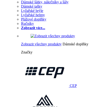
Dámské šátky, nákrčníky a šály
Dámské tašky
Lyžařské brýle
Lyžařské helmy
Plážové doplňky
Ručníky
Zobrazit více...
Zobrazit všechny produkty
Dámské doplňky
Značky
CEP