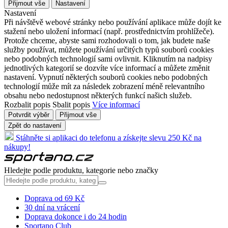
Přijmout vše
Nastavení
Nastavení
Při návštěvě webové stránky nebo používání aplikace může dojít ke
stažení nebo uložení informací (např. prostřednictvím prohlížeče).
Protože chceme, abyste sami rozhodovali o tom, jak budete naše
služby používat, můžete používání určitých typů souborů cookies
nebo podobných technologií sami ovlivnit. Kliknutím na nadpisy
jednotlivých kategorií se dozvíte více informací a můžete změnit
nastavení. Vypnutí některých souborů cookies nebo podobných
technologií může mít za následek zobrazení méně relevantního
obsahu nebo nedostupnost některých funkcí našich služeb.
Rozbalit popis
Sbalit popis
Více informací
Potvrdit výběr
Přijmout vše
Zpět do nastavení
Stáhněte si aplikaci do telefonu a získejte slevu 250 Kč na
nákupy!
Hledejte podle produktu, kategorie nebo značky
Doprava od 69 Kč
30 dní na vrácení
Doprava dokonce i do 24 hodin
Sportano Club