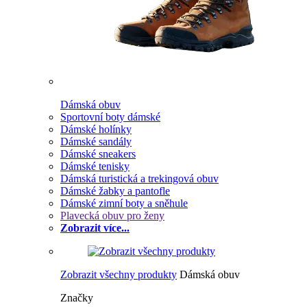
Dámská obuv
Sportovní boty dámské
Dámské holínky
Dámské sandály
Dámské sneakers
Dámské tenisky
Dámská turistická a trekingová obuv
Dámské žabky a pantofle
Dámské zimní boty a sněhule
Plavecká obuv pro ženy
Zobrazit více...
Zobrazit všechny produkty
Dámská obuv
Značky