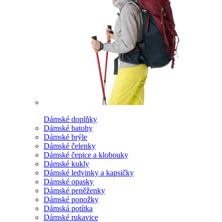
Dámské doplňky
Dámské batohy
Dámské brýle
Dámské čelenky
Dámské čepice a klobouky
Dámské kukly
Dámské ledvinky a kapsičky
Dámské opasky
Dámské peněženky
Dámské ponožky
Dámská potítka
Dámské rukavice