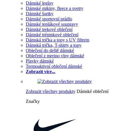
Dámské legíny
Dámské mikiny, fleece a svetry
Dámské šortky
Dámské sportovní prádlo
Dámské teplákové soupravy
Dámské trekové oblečení
Dámské tréninkové oblečení
Dámská trička a topy s UV filtrem
Dámská trička, T-shirty a topy
Oblečení do deště dámské
Oblečení z merino vlny dámské
Plavky dámské
Termoaktivní oblečení dámské
Zobrazit více...
Zobrazit všechny produkty
Dámské oblečení
Značky