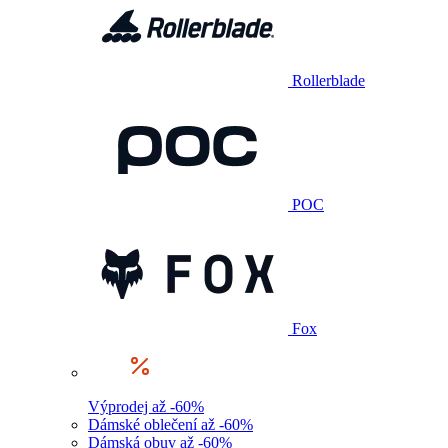
Rollerblade
POC
Fox
Výprodej až -60%
Dámské oblečení až -60%
Dámská obuv až -60%