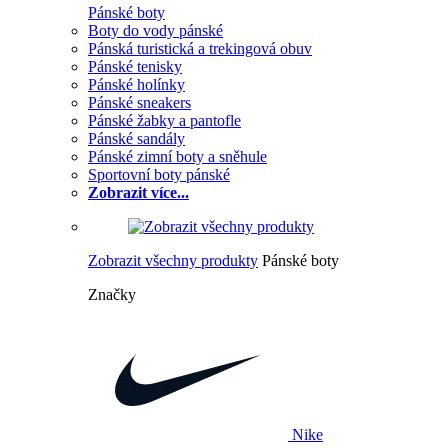
Pánské boty
Boty do vody pánské
Pánská turistická a trekingová obuv
Pánské tenisky
Pánské holínky
Pánské sneakers
Pánské žabky a pantofle
Pánské sandály
Pánské zimní boty a sněhule
Sportovní boty pánské
Zobrazit více...
Zobrazit všechny produkty
Pánské boty
Značky
Nike