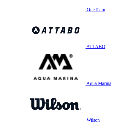
OneTeam
ATTABO
Aqua Marina
Wilson