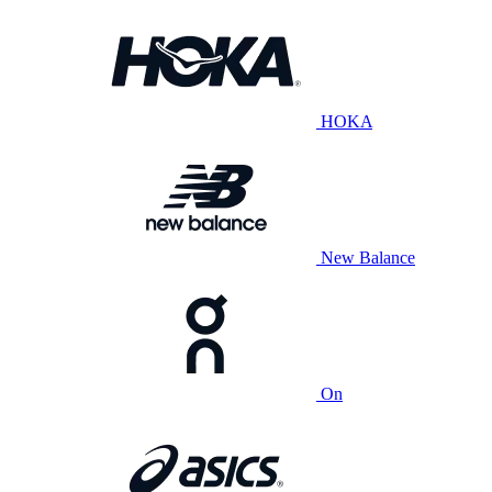
HOKA
New Balance
On