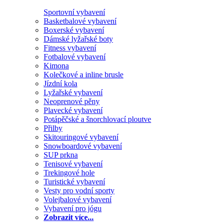
Sportovní vybavení
Basketbalové vybavení
Boxerské vybavení
Dámské lyžařské boty
Fitness vybavení
Fotbalové vybavení
Kimona
Kolečkové a inline brusle
Jízdní kola
Lyžařské vybavení
Neoprenové pěny
Plavecké vybavení
Potápěčské a šnorchlovací ploutve
Přilby
Skitouringové vybavení
Snowboardové vybavení
SUP prkna
Tenisové vybavení
Trekingové hole
Turistické vybavení
Vesty pro vodní sporty
Volejbalové vybavení
Vybavení pro jógu
Zobrazit více...