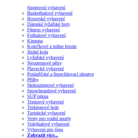
Sportovní vybavení
Basketbalové vybavení
Boxerské vybavení
Dámské lyžařské boty
Fitness vybavení
Fotbalové vybavení
Kimona
Kolečkové a inline brusle
Jízdní kola
Lyžařské vybavení
Neoprenové pěny
Plavecké vybavení
Potápěčské a šnorchlovací ploutve
Přilby
Skitouringové vybavení
Snowboardové vybavení
SUP prkna
Tenisové vybavení
Trekingové hole
Turistické vybavení
Vesty pro vodní sporty
Volejbalové vybavení
Vybavení pro jógu
Zobrazit více...