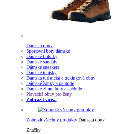
Dámská obuv
Sportovní boty dámské
Dámské holínky
Dámské sandály
Dámské sneakers
Dámské tenisky
Dámská turistická a trekingová obuv
Dámské žabky a pantofle
Dámské zimní boty a sněhule
Plavecká obuv pro ženy
Zobrazit více...
Zobrazit všechny produkty
Dámská obuv
Značky