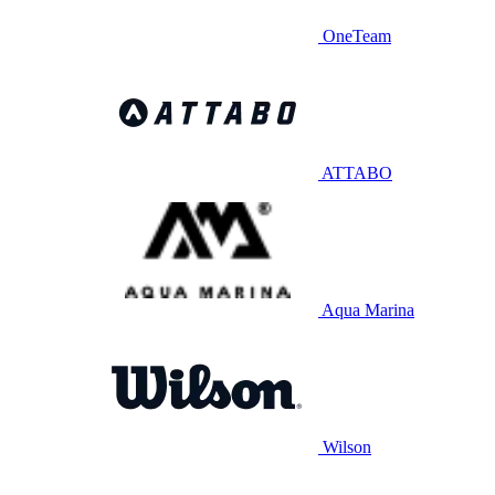
OneTeam
ATTABO
Aqua Marina
Wilson