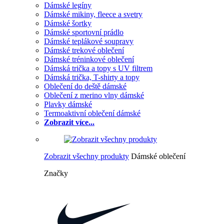
Dámské legíny
Dámské mikiny, fleece a svetry
Dámské šortky
Dámské sportovní prádlo
Dámské teplákové soupravy
Dámské trekové oblečení
Dámské tréninkové oblečení
Dámská trička a topy s UV filtrem
Dámská trička, T-shirty a topy
Oblečení do deště dámské
Oblečení z merino vlny dámské
Plavky dámské
Termoaktivní oblečení dámské
Zobrazit více...
Zobrazit všechny produkty
Dámské oblečení
Značky