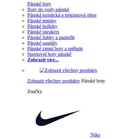
Pánské boty
Boty do vody pánské
Pánská turistická a trekingová obuv
Pánské tenisky
Pánské holínky
Pánské sneakers
Pánské žabky a pantofle
Pánské sandály
Pánské zimní boty a sněhule
Sportovní boty pánské
Zobrazit více...
Zobrazit všechny produkty
Pánské boty
Značky
Nike