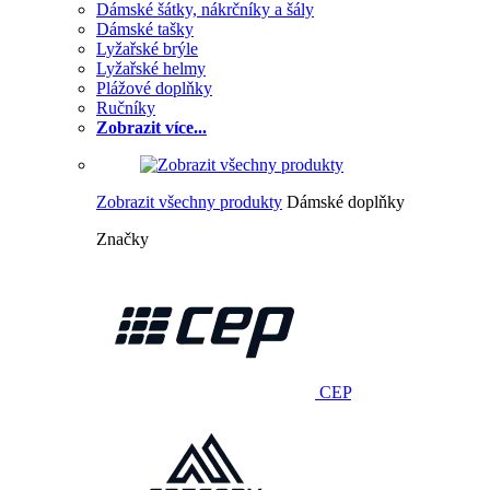
Dámské šátky, nákrčníky a šály
Dámské tašky
Lyžařské brýle
Lyžařské helmy
Plážové doplňky
Ručníky
Zobrazit více...
Zobrazit všechny produkty
Dámské doplňky
Značky
CEP