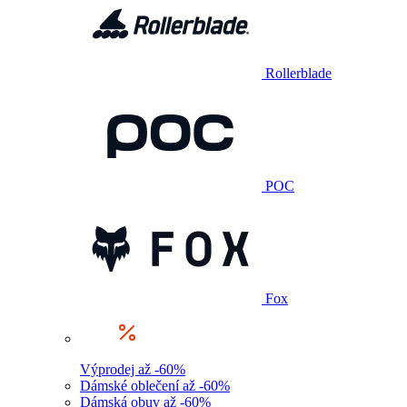
Rollerblade
POC
Fox
Výprodej až -60%
Dámské oblečení až -60%
Dámská obuv až -60%