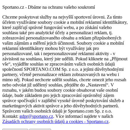
Sportano.cz - Dbáme na ochranu vašeho soukromí
Chceme poskytovat služby na nejvyšší sportovní úrovni. Za tímto
účelem využíváme soubory cookie a mobilní reklamní identifikátory,
které zajišťují správné fungování webu, a po získání vašeho
souhlasu také pro analytické účely a personalizaci reklam, tj.
zobrazování personalizovaného obsahu a reklam přizpůsobených
vašim zájmům a měření jejich účinnosti. Soubory cookie a mobilní
reklamní identifikátory mohou být využívány jak pro
personalizované, tak i nepersonalizované reklamní aktivity - v
závislosti na souhlasu, který jste udělili. Pokud kliknete na „Přijmout
vše“, vyjádříte souhlas se zpracováním vašich osobních údajů
společností SPORTANO.COM Sp. z o.o. a jejími důvěryhodnými
partnery, včetně personalizace reklam zobrazovaných na webu i
mimo něj. Pokud nechcete udělit souhlas, chcete omezit jeho rozsah
nebo odvolat již udělený souhlas, přejděte do „Nastavení“. V
rozsahu, v jakém budou soubory cookie obsahovat vaše osobní
údaje, bude základem pro jejich zpracování oprávněný zájem
správce spočívající v zajištění vysoké úrovně poskytování služeb a
marketingových aktivit správce a jeho důvěryhodných partnerů.
Správcem vašich osobních údajů je Sportano.com Sp. z o.o.
Kontakt:
gdpr@sportano.cz
. Více informací najdete v našich
Zásadách ochrany osobních údajů a cookies - Sportano.cz
.