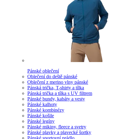
Pánské oblečení
Oblečení do deště pánské
Oblečení z merino vlny pánské
Pánská trička, T-shirty a tílka
Pánská trička a tílka s UV filtrem
Pánské bundy, kabáty a vesty
Pánské kalhoty
Pánské kombinézy
Pánské košile
Pánské legíny
Pánské mikiny, fleece a svetry
Pánské plavky a plavecké šortky
Pánské sportovní prádlo