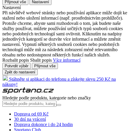
Přijmout vše
Nastavení
Nastavení
Při návštěvě webové stránky nebo používání aplikace může dojít ke
stažení nebo uložení informací (např. prostřednictvím prohlížeče).
Protože chceme, abyste sami rozhodovali o tom, jak budete naše
služby používat, můžete používání určitých typů souborů cookies
nebo podobných technologií sami ovlivnit. Kliknutím na nadpisy
jednotlivých kategorií se dozvíte více informací a můžete změnit
nastavení. Vypnutí některých souborů cookies nebo podobných
technologií může mít za následek zobrazení méně relevantního
obsahu nebo nedostupnost některých funkcí našich služeb.
Rozbalit popis
Sbalit popis
Více informací
Potvrdit výběr
Přijmout vše
Zpět do nastavení
Stáhněte si aplikaci do telefonu a získejte slevu 250 Kč na
nákupy!
Hledejte podle produktu, kategorie nebo značky
Doprava od 69 Kč
30 dní na vrácení
Doprava dokonce i do 24 hodin
Sportano Club