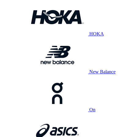
HOKA
New Balance
On