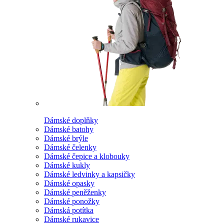
Dámské doplňky
Dámské batohy
Dámské brýle
Dámské čelenky
Dámské čepice a klobouky
Dámské kukly
Dámské ledvinky a kapsičky
Dámské opasky
Dámské peněženky
Dámské ponožky
Dámská potítka
Dámské rukavice