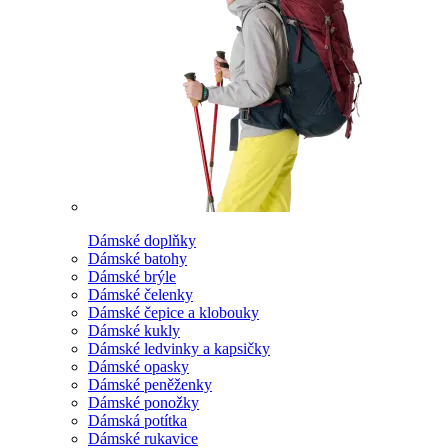
Dámské doplňky
Dámské batohy
Dámské brýle
Dámské čelenky
Dámské čepice a klobouky
Dámské kukly
Dámské ledvinky a kapsičky
Dámské opasky
Dámské peněženky
Dámské ponožky
Dámská potítka
Dámské rukavice