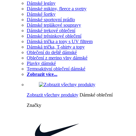
Dámské legíny
Dámské mikiny, fleece a svetry
Dámské šortky
Dámské sportovní prádlo
Dámské teplákové soupravy
Dámské trekové oblečení
Dámské tréninkové oblečení
Dámská trička a topy s UV filtrem
Dámská trička, T-shirty a topy
Oblečení do deště dámské
Oblečení z merino vlny dámské
Plavky dámské
Termoaktivní oblečení dámské
Zobrazit více...
Zobrazit všechny produkty
Dámské oblečení
Značky