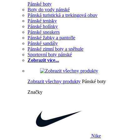
Pánské boty
Boty do vody pánské
Pánská turistická a trekingová obuv
Pánské tenisky
Pánské holínky
Pánské sneakers
Pánské žabky a pantofle
Pánské sandály
Pánské zimní boty a sněhule
Sportovní boty pánské
Zobrazit více...
Zobrazit všechny produkty
Pánské boty
Značky
Nike