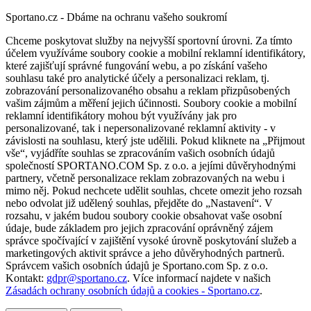
Sportano.cz - Dbáme na ochranu vašeho soukromí
Chceme poskytovat služby na nejvyšší sportovní úrovni. Za tímto
účelem využíváme soubory cookie a mobilní reklamní identifikátory,
které zajišťují správné fungování webu, a po získání vašeho
souhlasu také pro analytické účely a personalizaci reklam, tj.
zobrazování personalizovaného obsahu a reklam přizpůsobených
vašim zájmům a měření jejich účinnosti. Soubory cookie a mobilní
reklamní identifikátory mohou být využívány jak pro
personalizované, tak i nepersonalizované reklamní aktivity - v
závislosti na souhlasu, který jste udělili. Pokud kliknete na „Přijmout
vše“, vyjádříte souhlas se zpracováním vašich osobních údajů
společností SPORTANO.COM Sp. z o.o. a jejími důvěryhodnými
partnery, včetně personalizace reklam zobrazovaných na webu i
mimo něj. Pokud nechcete udělit souhlas, chcete omezit jeho rozsah
nebo odvolat již udělený souhlas, přejděte do „Nastavení“. V
rozsahu, v jakém budou soubory cookie obsahovat vaše osobní
údaje, bude základem pro jejich zpracování oprávněný zájem
správce spočívající v zajištění vysoké úrovně poskytování služeb a
marketingových aktivit správce a jeho důvěryhodných partnerů.
Správcem vašich osobních údajů je Sportano.com Sp. z o.o.
Kontakt:
gdpr@sportano.cz
. Více informací najdete v našich
Zásadách ochrany osobních údajů a cookies - Sportano.cz
.