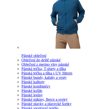
Pánské oblečení
Oblečení do deště pánské
Oblečení z merino vlny pánské
Pánská trička, T-shirty a tílka
Pánská trička a tílka s UV filtrem
Pánské bundy, kabáty a vesty
Pánské kalhoty
Pánské kombinézy
Pánské košile
Pánské legíny
Pánské mikiny, fleece a svetry
Pánské plavky a plavecké šortky
Pánské sportovní prádlo