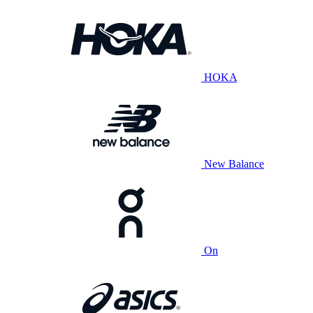
HOKA
New Balance
On