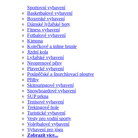
Sportovní vybavení
Basketbalové vybavení
Boxerské vybavení
Dámské lyžařské boty
Fitness vybavení
Fotbalové vybavení
Kimona
Kolečkové a inline brusle
Jízdní kola
Lyžařské vybavení
Neoprenové pěny
Plavecké vybavení
Potápěčské a šnorchlovací ploutve
Přilby
Skitouringové vybavení
Snowboardové vybavení
SUP prkna
Tenisové vybavení
Trekingové hole
Turistické vybavení
Vesty pro vodní sporty
Volejbalové vybavení
Vybavení pro jógu
Zobrazit více...