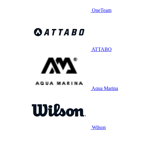
OneTeam
ATTABO
Aqua Marina
Wilson