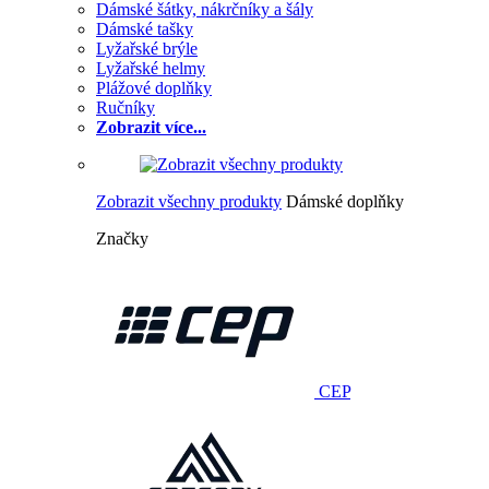
Dámské šátky, nákrčníky a šály
Dámské tašky
Lyžařské brýle
Lyžařské helmy
Plážové doplňky
Ručníky
Zobrazit více...
Zobrazit všechny produkty
Dámské doplňky
Značky
CEP