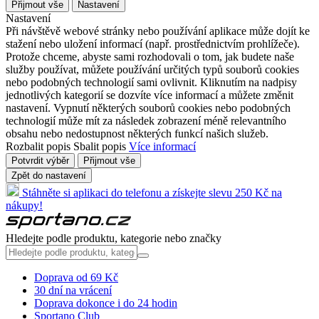
Přijmout vše
Nastavení
Nastavení
Při návštěvě webové stránky nebo používání aplikace může dojít ke
stažení nebo uložení informací (např. prostřednictvím prohlížeče).
Protože chceme, abyste sami rozhodovali o tom, jak budete naše
služby používat, můžete používání určitých typů souborů cookies
nebo podobných technologií sami ovlivnit. Kliknutím na nadpisy
jednotlivých kategorií se dozvíte více informací a můžete změnit
nastavení. Vypnutí některých souborů cookies nebo podobných
technologií může mít za následek zobrazení méně relevantního
obsahu nebo nedostupnost některých funkcí našich služeb.
Rozbalit popis
Sbalit popis
Více informací
Potvrdit výběr
Přijmout vše
Zpět do nastavení
Stáhněte si aplikaci do telefonu a získejte slevu 250 Kč na
nákupy!
Hledejte podle produktu, kategorie nebo značky
Doprava od 69 Kč
30 dní na vrácení
Doprava dokonce i do 24 hodin
Sportano Club