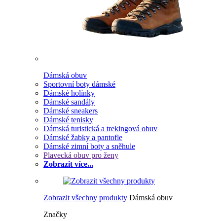
Dámská obuv
Sportovní boty dámské
Dámské holínky
Dámské sandály
Dámské sneakers
Dámské tenisky
Dámská turistická a trekingová obuv
Dámské žabky a pantofle
Dámské zimní boty a sněhule
Plavecká obuv pro ženy
Zobrazit více...
Zobrazit všechny produkty
Dámská obuv
Značky