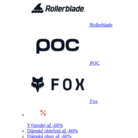
Rollerblade
POC
Fox
Výprodej až -60%
Dámské oblečení až -60%
Dámská obuv až -60%