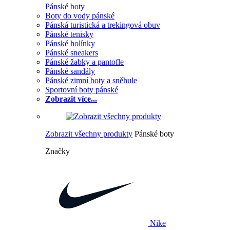
Pánské boty
Boty do vody pánské
Pánská turistická a trekingová obuv
Pánské tenisky
Pánské holínky
Pánské sneakers
Pánské žabky a pantofle
Pánské sandály
Pánské zimní boty a sněhule
Sportovní boty pánské
Zobrazit více...
Zobrazit všechny produkty
Pánské boty
Značky
Nike