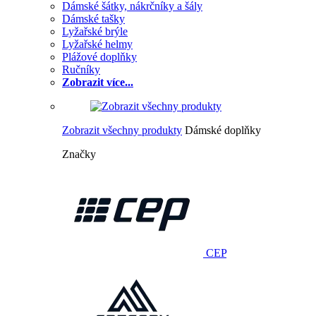
Dámské šátky, nákrčníky a šály
Dámské tašky
Lyžařské brýle
Lyžařské helmy
Plážové doplňky
Ručníky
Zobrazit více...
Zobrazit všechny produkty
Dámské doplňky
Značky
CEP