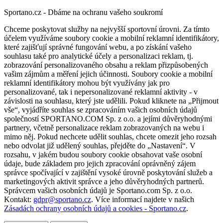
Sportano.cz - Dbáme na ochranu vašeho soukromí
Chceme poskytovat služby na nejvyšší sportovní úrovni. Za tímto
účelem využíváme soubory cookie a mobilní reklamní identifikátory,
které zajišťují správné fungování webu, a po získání vašeho
souhlasu také pro analytické účely a personalizaci reklam, tj.
zobrazování personalizovaného obsahu a reklam přizpůsobených
vašim zájmům a měření jejich účinnosti. Soubory cookie a mobilní
reklamní identifikátory mohou být využívány jak pro
personalizované, tak i nepersonalizované reklamní aktivity - v
závislosti na souhlasu, který jste udělili. Pokud kliknete na „Přijmout
vše“, vyjádříte souhlas se zpracováním vašich osobních údajů
společností SPORTANO.COM Sp. z o.o. a jejími důvěryhodnými
partnery, včetně personalizace reklam zobrazovaných na webu i
mimo něj. Pokud nechcete udělit souhlas, chcete omezit jeho rozsah
nebo odvolat již udělený souhlas, přejděte do „Nastavení“. V
rozsahu, v jakém budou soubory cookie obsahovat vaše osobní
údaje, bude základem pro jejich zpracování oprávněný zájem
správce spočívající v zajištění vysoké úrovně poskytování služeb a
marketingových aktivit správce a jeho důvěryhodných partnerů.
Správcem vašich osobních údajů je Sportano.com Sp. z o.o.
Kontakt:
gdpr@sportano.cz
. Více informací najdete v našich
Zásadách ochrany osobních údajů a cookies - Sportano.cz
.