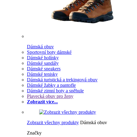
Dámská obuv
Sportovní boty dámské
Dámské holínky
Dámské sandály
Dámské sneakers
Dámské tenisky
Dámská turistická a trekingová obuv
Dámské žabky a pantofle
Dámské zimní boty a sněhule
Plavecká obuv pro ženy
Zobrazit více...
Zobrazit všechny produkty
Dámská obuv
Značky