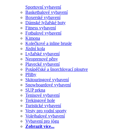
Sportovní vybavení
Basketbalové vybavení
Boxerské vybavení
Dámské lyžařské boty
Fitness vybavení
Fotbalové vybavení
Kimona
Kolečkové a inline brusle
Jízdní kola
Lyžařské vybavení
Neoprenové pěny
Plavecké vybavení
Potápěčské a šnorchlovací ploutve
Přilby
Skitouringové vybavení
Snowboardové vybavení
SUP prkna
Tenisové vybavení
Trekingové hole
Turistické vybavení
Vesty pro vodní sporty
Volejbalové vybavení
Vybavení pro jógu
Zobrazit více...