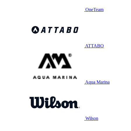
OneTeam
ATTABO
Aqua Marina
Wilson