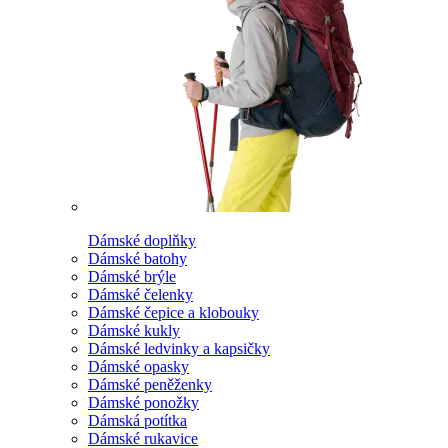
Dámské doplňky
Dámské batohy
Dámské brýle
Dámské čelenky
Dámské čepice a klobouky
Dámské kukly
Dámské ledvinky a kapsičky
Dámské opasky
Dámské peněženky
Dámské ponožky
Dámská potítka
Dámské rukavice