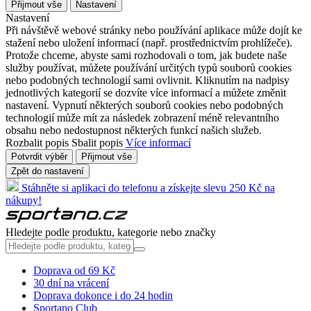
Přijmout vše
Nastavení
Nastavení
Při návštěvě webové stránky nebo používání aplikace může dojít ke
stažení nebo uložení informací (např. prostřednictvím prohlížeče).
Protože chceme, abyste sami rozhodovali o tom, jak budete naše
služby používat, můžete používání určitých typů souborů cookies
nebo podobných technologií sami ovlivnit. Kliknutím na nadpisy
jednotlivých kategorií se dozvíte více informací a můžete změnit
nastavení. Vypnutí některých souborů cookies nebo podobných
technologií může mít za následek zobrazení méně relevantního
obsahu nebo nedostupnost některých funkcí našich služeb.
Rozbalit popis
Sbalit popis
Více informací
Potvrdit výběr
Přijmout vše
Zpět do nastavení
Stáhněte si aplikaci do telefonu a získejte slevu 250 Kč na
nákupy!
Hledejte podle produktu, kategorie nebo značky
Doprava od 69 Kč
30 dní na vrácení
Doprava dokonce i do 24 hodin
Sportano Club