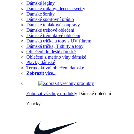
Dámské legíny
Dámské mikiny, fleece a svetry
Dámské šortky
Dámské sportovní prádlo
Dámské teplákové soupravy
Dámské trekové oblečení
Dámské tréninkové oblečení
Dámská trička a topy s UV filtrem
Dámská trička, T-shirty a topy
Oblečení do deště dámské
Oblečení z merino vlny dámské
Plavky dámské
Termoaktivní oblečení dámské
Zobrazit více...
Zobrazit všechny produkty
Dámské oblečení
Značky