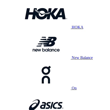
HOKA
New Balance
On