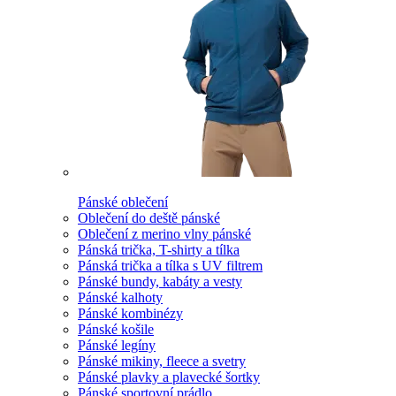
Pánské oblečení
Oblečení do deště pánské
Oblečení z merino vlny pánské
Pánská trička, T-shirty a tílka
Pánská trička a tílka s UV filtrem
Pánské bundy, kabáty a vesty
Pánské kalhoty
Pánské kombinézy
Pánské košile
Pánské legíny
Pánské mikiny, fleece a svetry
Pánské plavky a plavecké šortky
Pánské sportovní prádlo