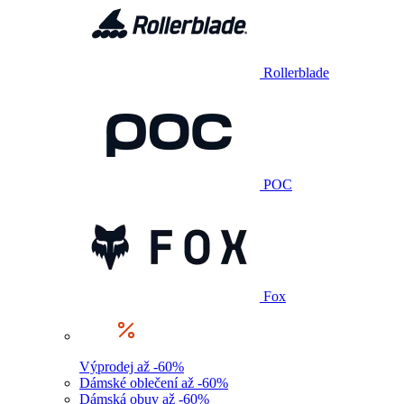
Rollerblade
POC
Fox
Výprodej až -60%
Dámské oblečení až -60%
Dámská obuv až -60%