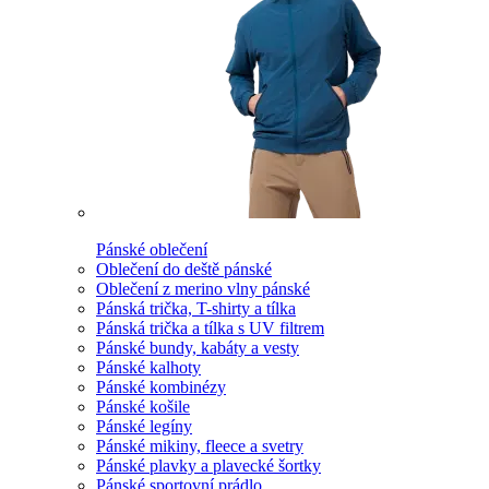
Pánské oblečení
Oblečení do deště pánské
Oblečení z merino vlny pánské
Pánská trička, T-shirty a tílka
Pánská trička a tílka s UV filtrem
Pánské bundy, kabáty a vesty
Pánské kalhoty
Pánské kombinézy
Pánské košile
Pánské legíny
Pánské mikiny, fleece a svetry
Pánské plavky a plavecké šortky
Pánské sportovní prádlo