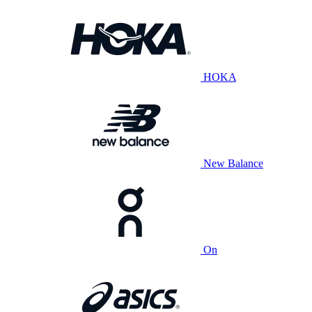
HOKA
New Balance
On