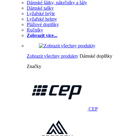
Dámské šátky, nákrčníky a šály
Dámské tašky
Lyžařské brýle
Lyžařské helmy
Plážové doplňky
Ručníky
Zobrazit více...
Zobrazit všechny produkty
Dámské doplňky
Značky
CEP