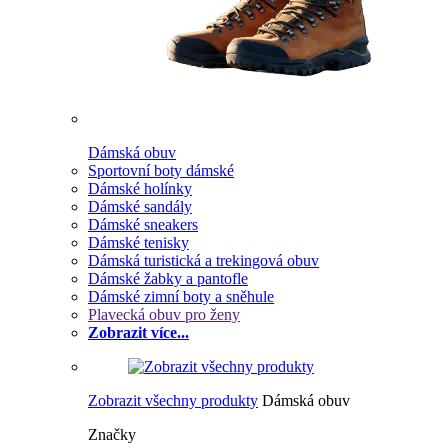
Dámská obuv
Sportovní boty dámské
Dámské holínky
Dámské sandály
Dámské sneakers
Dámské tenisky
Dámská turistická a trekingová obuv
Dámské žabky a pantofle
Dámské zimní boty a sněhule
Plavecká obuv pro ženy
Zobrazit více...
Zobrazit všechny produkty
Dámská obuv
Značky