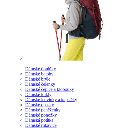
Dámské doplňky
Dámské batohy
Dámské brýle
Dámské čelenky
Dámské čepice a klobouky
Dámské kukly
Dámské ledvinky a kapsičky
Dámské opasky
Dámské peněženky
Dámské ponožky
Dámská potítka
Dámské rukavice