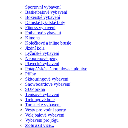
Sportovní vybavení
Basketbalové vybavení
Boxerské vybavení
Dámské lyžařské boty
Fitness vybavení
Fotbalové vybavení
Kimona
Kolečkové a inline brusle
Jízdní kola
Lyžařské vybavení
Neoprenové pěny
Plavecké vybavení
Potápěčské a šnorchlovací ploutve
Přilby
Skitouringové vybavení
Snowboardové vybavení
SUP prkna
Tenisové vybavení
Trekingové hole
Turistické vybavení
Vesty pro vodní sporty
Volejbalové vybavení
Vybavení pro jógu
Zobrazit více...