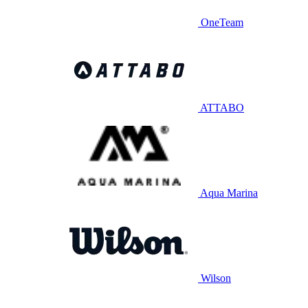
OneTeam
ATTABO
Aqua Marina
Wilson