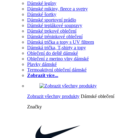
Dámské legíny
Dámské mikiny, fleece a svetry
Dámské šortky
Dámské sportovní prádlo
Dámské teplákové soupravy
Dámské trekové oblečení
Dámské tréninkové oblečení
Dámská trička a topy s UV filtrem
Dámská trička, T-shirty a topy
Oblečení do deště dámské
Oblečení z merino vlny dámské
Plavky dámské
Termoaktivní oblečení dámské
Zobrazit více...
Zobrazit všechny produkty
Dámské oblečení
Značky