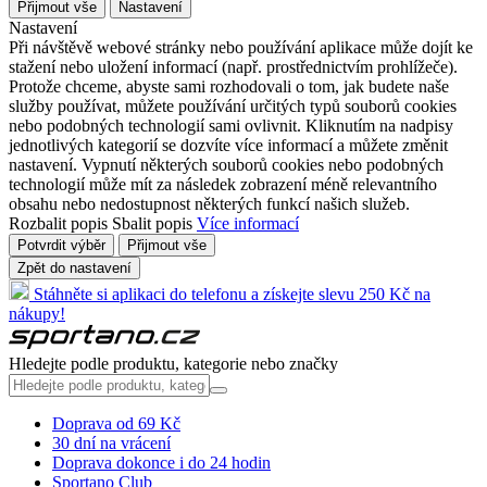
Přijmout vše
Nastavení
Nastavení
Při návštěvě webové stránky nebo používání aplikace může dojít ke
stažení nebo uložení informací (např. prostřednictvím prohlížeče).
Protože chceme, abyste sami rozhodovali o tom, jak budete naše
služby používat, můžete používání určitých typů souborů cookies
nebo podobných technologií sami ovlivnit. Kliknutím na nadpisy
jednotlivých kategorií se dozvíte více informací a můžete změnit
nastavení. Vypnutí některých souborů cookies nebo podobných
technologií může mít za následek zobrazení méně relevantního
obsahu nebo nedostupnost některých funkcí našich služeb.
Rozbalit popis
Sbalit popis
Více informací
Potvrdit výběr
Přijmout vše
Zpět do nastavení
Stáhněte si aplikaci do telefonu a získejte slevu 250 Kč na
nákupy!
Hledejte podle produktu, kategorie nebo značky
Doprava od 69 Kč
30 dní na vrácení
Doprava dokonce i do 24 hodin
Sportano Club