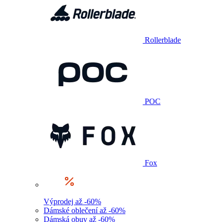
Rollerblade
POC
Fox
Výprodej až -60%
Dámské oblečení až -60%
Dámská obuv až -60%