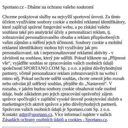
Sportano.cz - Dbáme na ochranu vašeho soukromí
Chceme poskytovat služby na nejvyšší sportovní úrovni. Za tímto
účelem využíváme soubory cookie a mobilní reklamní identifikátory,
které zajišťují správné fungování webu, a po získání vašeho
souhlasu také pro analytické účely a personalizaci reklam, tj.
zobrazování personalizovaného obsahu a reklam přizpůsobených
vašim zájmům a měření jejich účinnosti. Soubory cookie a mobilní
reklamní identifikátory mohou být využívány jak pro
personalizované, tak i nepersonalizované reklamní aktivity - v
závislosti na souhlasu, který jste udělili. Pokud kliknete na „Přijmout
vše“, vyjádříte souhlas se zpracováním vašich osobních údajů
společností SPORTANO.COM Sp. z o.o. a jejími důvěryhodnými
partnery, včetně personalizace reklam zobrazovaných na webu i
mimo něj. Pokud nechcete udělit souhlas, chcete omezit jeho rozsah
nebo odvolat již udělený souhlas, přejděte do „Nastavení“. V
rozsahu, v jakém budou soubory cookie obsahovat vaše osobní
údaje, bude základem pro jejich zpracování oprávněný zájem
správce spočívající v zajištění vysoké úrovně poskytování služeb a
marketingových aktivit správce a jeho důvěryhodných partnerů.
Správcem vašich osobních údajů je Sportano.com Sp. z o.o.
Kontakt:
gdpr@sportano.cz
. Více informací najdete v našich
Zásadách ochrany osobních údajů a cookies - Sportano.cz
.