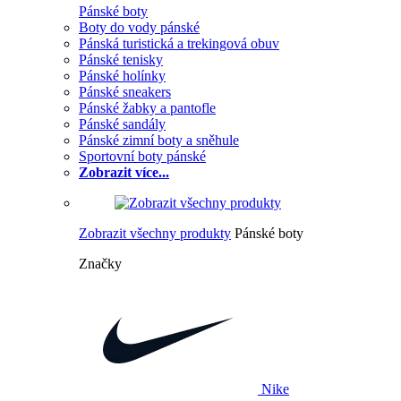
Pánské boty
Boty do vody pánské
Pánská turistická a trekingová obuv
Pánské tenisky
Pánské holínky
Pánské sneakers
Pánské žabky a pantofle
Pánské sandály
Pánské zimní boty a sněhule
Sportovní boty pánské
Zobrazit více...
Zobrazit všechny produkty
Pánské boty
Značky
Nike