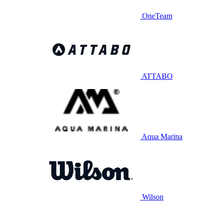
OneTeam
ATTABO
Aqua Marina
Wilson