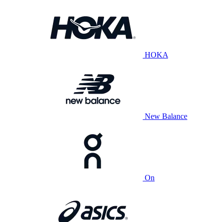
HOKA
New Balance
On