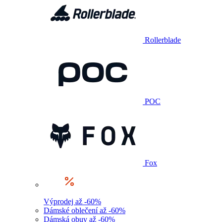
Rollerblade
POC
Fox
Výprodej až -60%
Dámské oblečení až -60%
Dámská obuv až -60%