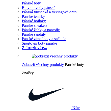
Pánské boty
Boty do vody pánské
Pánská turistická a trekingová obuv
Pánské tenisky
Pánské holínky
Pánské sneakers
Pánské žabky a pantofle
Pánské sandály
Pánské zimní boty a sněhule
Sportovní boty pánské
Zobrazit více...
Zobrazit všechny produkty
Pánské boty
Značky
Nike