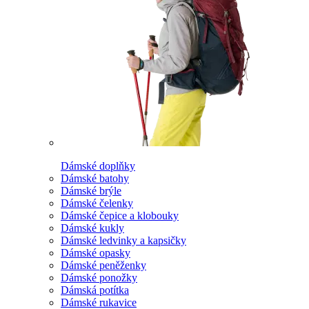
Dámské doplňky
Dámské batohy
Dámské brýle
Dámské čelenky
Dámské čepice a klobouky
Dámské kukly
Dámské ledvinky a kapsičky
Dámské opasky
Dámské peněženky
Dámské ponožky
Dámská potítka
Dámské rukavice