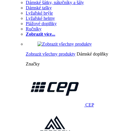
Dámské šátky, nákrčníky a šály
Dámské tašky
Lyžařské brýle
Lyžařské helmy
Plážové doplňky
Ručníky
Zobrazit více...
Zobrazit všechny produkty
Dámské doplňky
Značky
CEP