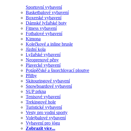
Sportovní vybavení
Basketbalové vybavení
Boxerské vybavení
Dámské lyžařské boty
Fitness vybavení
Fotbalové vybavení
Kimona
Kolečkové a inline brusle
Jízdní kola
Lyžařské vybavení
Neoprenové pěny
Plavecké vybavení
Potápěčské a šnorchlovací ploutve
Přilby
Skitouringové vybavení
Snowboardové vybavení
SUP prkna
Tenisové vybavení
Trekingové hole
Turistické vybavení
Vesty pro vodní sporty
Volejbalové vybavení
Vybavení pro jógu
Zobrazit více...