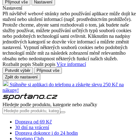
Přijmout vše
Nastavení
Nastavení
Při návštěvě webové stránky nebo používání aplikace může dojít ke
stažení nebo uložení informací (např. prostřednictvím prohlížeče).
Protože chceme, abyste sami rozhodovali o tom, jak budete naše
služby používat, můžete používání určitých typů souborů cookies
nebo podobných technologií sami ovlivnit. Kliknutím na nadpisy
jednotlivých kategorií se dozvíte více informací a můžete změnit
nastavení. Vypnutí některých souborů cookies nebo podobných
technologií může mít za následek zobrazení méně relevantního
obsahu nebo nedostupnost některých funkcí našich služeb.
Rozbalit popis
Sbalit popis
Více informací
Potvrdit výběr
Přijmout vše
Zpět do nastavení
Stáhněte si aplikaci do telefonu a získejte slevu 250 Kč na
nákupy!
Hledejte podle produktu, kategorie nebo značky
Doprava od 69 Kč
30 dní na vrácení
Doprava dokonce i do 24 hodin
Sportano Club