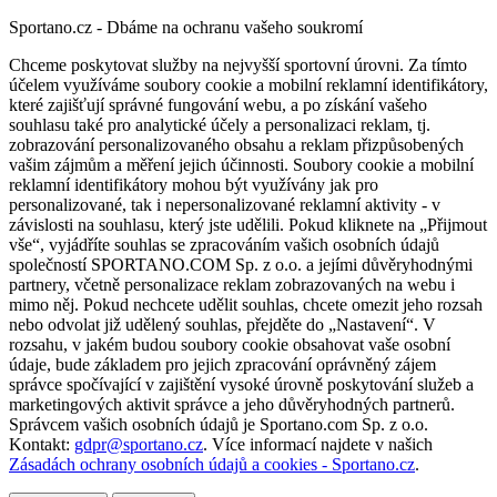
Sportano.cz - Dbáme na ochranu vašeho soukromí
Chceme poskytovat služby na nejvyšší sportovní úrovni. Za tímto
účelem využíváme soubory cookie a mobilní reklamní identifikátory,
které zajišťují správné fungování webu, a po získání vašeho
souhlasu také pro analytické účely a personalizaci reklam, tj.
zobrazování personalizovaného obsahu a reklam přizpůsobených
vašim zájmům a měření jejich účinnosti. Soubory cookie a mobilní
reklamní identifikátory mohou být využívány jak pro
personalizované, tak i nepersonalizované reklamní aktivity - v
závislosti na souhlasu, který jste udělili. Pokud kliknete na „Přijmout
vše“, vyjádříte souhlas se zpracováním vašich osobních údajů
společností SPORTANO.COM Sp. z o.o. a jejími důvěryhodnými
partnery, včetně personalizace reklam zobrazovaných na webu i
mimo něj. Pokud nechcete udělit souhlas, chcete omezit jeho rozsah
nebo odvolat již udělený souhlas, přejděte do „Nastavení“. V
rozsahu, v jakém budou soubory cookie obsahovat vaše osobní
údaje, bude základem pro jejich zpracování oprávněný zájem
správce spočívající v zajištění vysoké úrovně poskytování služeb a
marketingových aktivit správce a jeho důvěryhodných partnerů.
Správcem vašich osobních údajů je Sportano.com Sp. z o.o.
Kontakt:
gdpr@sportano.cz
. Více informací najdete v našich
Zásadách ochrany osobních údajů a cookies - Sportano.cz
.