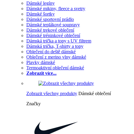
Dámské legíny
Dámské mikiny, fleece a svetry
Dámské šortky
Dámské sportovní prádlo
Dámské teplákové soupravy
Dámské trekové oblečení
Dámské tréninkové oblečení
Dámská trička a topy s UV filtrem
Dámská trička, T-shirty a topy
Oblečení do deště dámské
Oblečení z merino vlny dámské
Plavky dámské
Termoaktivní oblečení dámské
Zobrazit více...
Zobrazit všechny produkty
Dámské oblečení
Značky