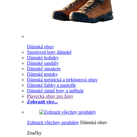
Dámská obuv
Sportovní boty dámské
Dámské holínky
Dámské sandály
Dámské sneakers
Dámské tenisky
Dámská turistická a trekingová obuv
Dámské žabky a pantofle
Dámské zimní boty a sněhule
Plavecká obuv pro ženy
Zobrazit více...
Zobrazit všechny produkty
Dámská obuv
Značky