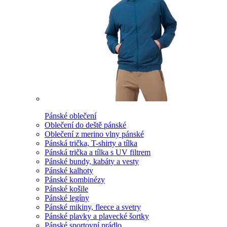
Pánské oblečení
Oblečení do deště pánské
Oblečení z merino vlny pánské
Pánská trička, T-shirty a tílka
Pánská trička a tílka s UV filtrem
Pánské bundy, kabáty a vesty
Pánské kalhoty
Pánské kombinézy
Pánské košile
Pánské legíny
Pánské mikiny, fleece a svetry
Pánské plavky a plavecké šortky
Pánské sportovní prádlo