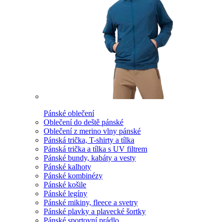
Pánské oblečení
Oblečení do deště pánské
Oblečení z merino vlny pánské
Pánská trička, T-shirty a tílka
Pánská trička a tílka s UV filtrem
Pánské bundy, kabáty a vesty
Pánské kalhoty
Pánské kombinézy
Pánské košile
Pánské legíny
Pánské mikiny, fleece a svetry
Pánské plavky a plavecké šortky
Pánské sportovní prádlo