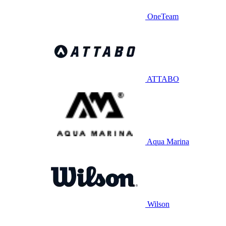
OneTeam
ATTABO
Aqua Marina
Wilson