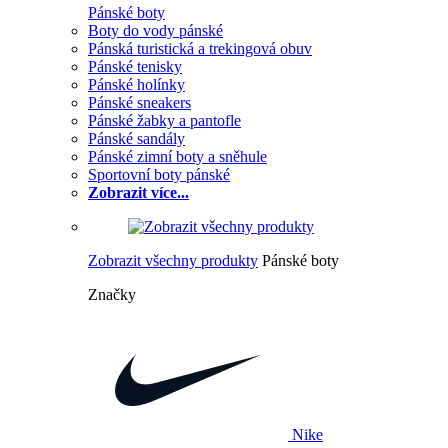
Pánské boty
Boty do vody pánské
Pánská turistická a trekingová obuv
Pánské tenisky
Pánské holínky
Pánské sneakers
Pánské žabky a pantofle
Pánské sandály
Pánské zimní boty a sněhule
Sportovní boty pánské
Zobrazit více...
Zobrazit všechny produkty
Pánské boty
Značky
Nike