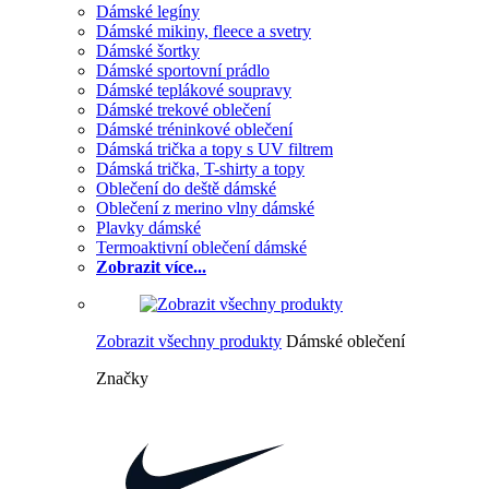
Dámské legíny
Dámské mikiny, fleece a svetry
Dámské šortky
Dámské sportovní prádlo
Dámské teplákové soupravy
Dámské trekové oblečení
Dámské tréninkové oblečení
Dámská trička a topy s UV filtrem
Dámská trička, T-shirty a topy
Oblečení do deště dámské
Oblečení z merino vlny dámské
Plavky dámské
Termoaktivní oblečení dámské
Zobrazit více...
Zobrazit všechny produkty
Dámské oblečení
Značky