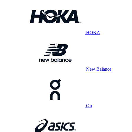
HOKA
New Balance
On