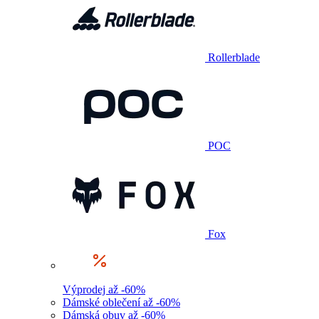
Rollerblade
POC
Fox
Výprodej až -60%
Dámské oblečení až -60%
Dámská obuv až -60%