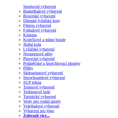
Sportovní vybavení
Basketbalové vybavení
Boxerské vybavení
Dámské lyžařské boty
Fitness vybavení
Fotbalové vybavení
Kimona
Kolečkové a inline brusle
Jízdní kola
Lyžařské vybavení
Neoprenové pěny
Plavecké vybavení
Potápěčské a šnorchlovací ploutve
Přilby
Skitouringové vybavení
Snowboardové vybavení
SUP prkna
Tenisové vybavení
Trekingové hole
Turistické vybavení
Vesty pro vodní sporty
Volejbalové vybavení
Vybavení pro jógu
Zobrazit více...