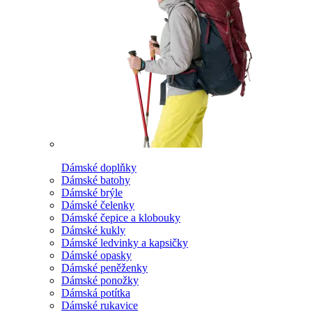
Dámské doplňky
Dámské batohy
Dámské brýle
Dámské čelenky
Dámské čepice a klobouky
Dámské kukly
Dámské ledvinky a kapsičky
Dámské opasky
Dámské peněženky
Dámské ponožky
Dámská potítka
Dámské rukavice