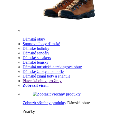
Dámská obuv
Sportovní boty dámské
Dámské holínky
Dámské sandály
Dámské sneakers
Dámské tenisky
Dámská turistická a trekingová obuv
Dámské žabky a pantofle
Dámské zimní boty a sněhule
Plavecká obuv pro ženy
Zobrazit více...
Zobrazit všechny produkty
Dámská obuv
Značky