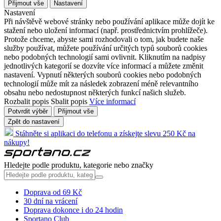
Přijmout vše
Nastavení
Nastavení
Při návštěvě webové stránky nebo používání aplikace může dojít ke
stažení nebo uložení informací (např. prostřednictvím prohlížeče).
Protože chceme, abyste sami rozhodovali o tom, jak budete naše
služby používat, můžete používání určitých typů souborů cookies
nebo podobných technologií sami ovlivnit. Kliknutím na nadpisy
jednotlivých kategorií se dozvíte více informací a můžete změnit
nastavení. Vypnutí některých souborů cookies nebo podobných
technologií může mít za následek zobrazení méně relevantního
obsahu nebo nedostupnost některých funkcí našich služeb.
Rozbalit popis
Sbalit popis
Více informací
Potvrdit výběr
Přijmout vše
Zpět do nastavení
Stáhněte si aplikaci do telefonu a získejte slevu 250 Kč na
nákupy!
Hledejte podle produktu, kategorie nebo značky
Doprava od 69 Kč
30 dní na vrácení
Doprava dokonce i do 24 hodin
Sportano Club