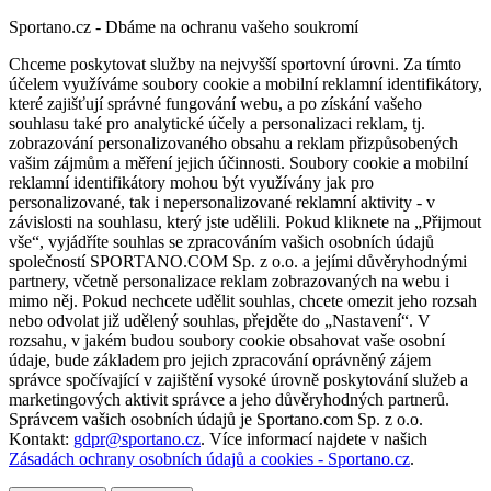
Sportano.cz - Dbáme na ochranu vašeho soukromí
Chceme poskytovat služby na nejvyšší sportovní úrovni. Za tímto
účelem využíváme soubory cookie a mobilní reklamní identifikátory,
které zajišťují správné fungování webu, a po získání vašeho
souhlasu také pro analytické účely a personalizaci reklam, tj.
zobrazování personalizovaného obsahu a reklam přizpůsobených
vašim zájmům a měření jejich účinnosti. Soubory cookie a mobilní
reklamní identifikátory mohou být využívány jak pro
personalizované, tak i nepersonalizované reklamní aktivity - v
závislosti na souhlasu, který jste udělili. Pokud kliknete na „Přijmout
vše“, vyjádříte souhlas se zpracováním vašich osobních údajů
společností SPORTANO.COM Sp. z o.o. a jejími důvěryhodnými
partnery, včetně personalizace reklam zobrazovaných na webu i
mimo něj. Pokud nechcete udělit souhlas, chcete omezit jeho rozsah
nebo odvolat již udělený souhlas, přejděte do „Nastavení“. V
rozsahu, v jakém budou soubory cookie obsahovat vaše osobní
údaje, bude základem pro jejich zpracování oprávněný zájem
správce spočívající v zajištění vysoké úrovně poskytování služeb a
marketingových aktivit správce a jeho důvěryhodných partnerů.
Správcem vašich osobních údajů je Sportano.com Sp. z o.o.
Kontakt:
gdpr@sportano.cz
. Více informací najdete v našich
Zásadách ochrany osobních údajů a cookies - Sportano.cz
.