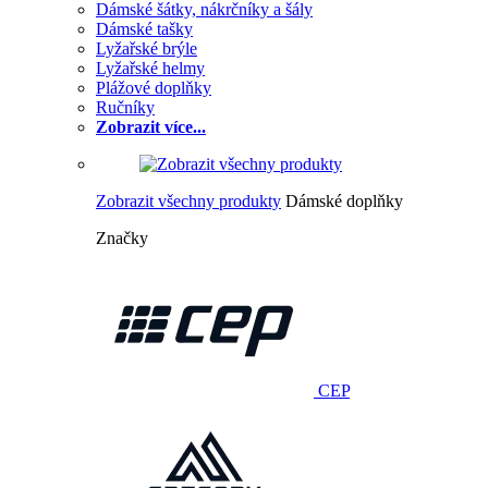
Dámské šátky, nákrčníky a šály
Dámské tašky
Lyžařské brýle
Lyžařské helmy
Plážové doplňky
Ručníky
Zobrazit více...
Zobrazit všechny produkty
Dámské doplňky
Značky
CEP