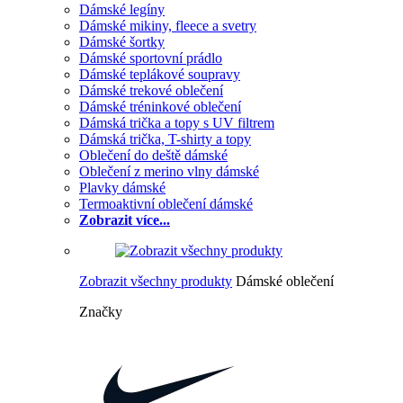
Dámské legíny
Dámské mikiny, fleece a svetry
Dámské šortky
Dámské sportovní prádlo
Dámské teplákové soupravy
Dámské trekové oblečení
Dámské tréninkové oblečení
Dámská trička a topy s UV filtrem
Dámská trička, T-shirty a topy
Oblečení do deště dámské
Oblečení z merino vlny dámské
Plavky dámské
Termoaktivní oblečení dámské
Zobrazit více...
Zobrazit všechny produkty
Dámské oblečení
Značky