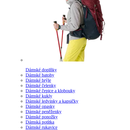
Dámské doplňky
Dámské batohy
Dámské brýle
Dámské čelenky
Dámské čepice a klobouky
Dámské kukly
Dámské ledvinky a kapsičky
Dámské opasky
Dámské peněženky
Dámské ponožky
Dámská potítka
Dámské rukavice