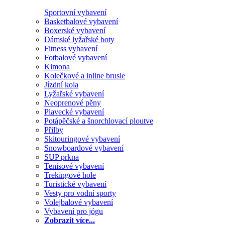
Sportovní vybavení
Basketbalové vybavení
Boxerské vybavení
Dámské lyžařské boty
Fitness vybavení
Fotbalové vybavení
Kimona
Kolečkové a inline brusle
Jízdní kola
Lyžařské vybavení
Neoprenové pěny
Plavecké vybavení
Potápěčské a šnorchlovací ploutve
Přilby
Skitouringové vybavení
Snowboardové vybavení
SUP prkna
Tenisové vybavení
Trekingové hole
Turistické vybavení
Vesty pro vodní sporty
Volejbalové vybavení
Vybavení pro jógu
Zobrazit více...