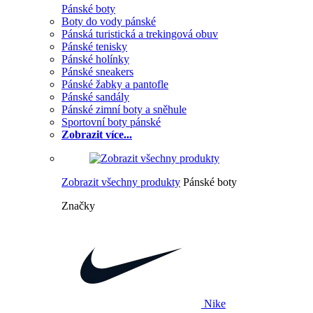
Pánské boty
Boty do vody pánské
Pánská turistická a trekingová obuv
Pánské tenisky
Pánské holínky
Pánské sneakers
Pánské žabky a pantofle
Pánské sandály
Pánské zimní boty a sněhule
Sportovní boty pánské
Zobrazit více...
Zobrazit všechny produkty
Pánské boty
Značky
Nike