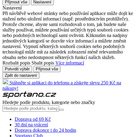
Přijmout vše
Nastavení
Nastavení
Při návštěvě webové stránky nebo používání aplikace může dojít ke
stažení nebo uložení informací (např. prostřednictvím prohlížeče).
Protože chceme, abyste sami rozhodovali o tom, jak budete naše
služby používat, můžete používání určitých typů souborů cookies
nebo podobných technologií sami ovlivnit. Kliknutím na nadpisy
jednotlivých kategorií se dozvíte více informací a můžete změnit
nastavení. Vypnutí některých souborů cookies nebo podobných
technologií může mít za následek zobrazení méně relevantního
obsahu nebo nedostupnost některých funkcí našich služeb.
Rozbalit popis
Sbalit popis
Více informací
Potvrdit výběr
Přijmout vše
Zpět do nastavení
Stáhněte si aplikaci do telefonu a získejte slevu 250 Kč na
nákupy!
Hledejte podle produktu, kategorie nebo značky
Doprava od 69 Kč
30 dní na vrácení
Doprava dokonce i do 24 hodin
Sportano Club