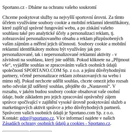
Sportano.cz - Dbáme na ochranu vašeho soukromí
Chceme poskytovat služby na nejvyšší sportovní úrovni. Za tímto
účelem využíváme soubory cookie a mobilní reklamní identifikátory,
které zajišťují správné fungování webu, a po získání vašeho
souhlasu také pro analytické účely a personalizaci reklam, tj.
zobrazování personalizovaného obsahu a reklam přizpůsobených
vašim zájmům a měření jejich účinnosti. Soubory cookie a mobilní
reklamní identifikátory mohou být využívány jak pro
personalizované, tak i nepersonalizované reklamní aktivity - v
závislosti na souhlasu, který jste udělili. Pokud kliknete na „Přijmout
vše“, vyjádříte souhlas se zpracováním vašich osobních údajů
společností SPORTANO.COM Sp. z o.o. a jejími důvěryhodnými
partnery, včetně personalizace reklam zobrazovaných na webu i
mimo něj. Pokud nechcete udělit souhlas, chcete omezit jeho rozsah
nebo odvolat již udělený souhlas, přejděte do „Nastavení“. V
rozsahu, v jakém budou soubory cookie obsahovat vaše osobní
údaje, bude základem pro jejich zpracování oprávněný zájem
správce spočívající v zajištění vysoké úrovně poskytování služeb a
marketingových aktivit správce a jeho důvěryhodných partnerů.
Správcem vašich osobních údajů je Sportano.com Sp. z o.o.
Kontakt:
gdpr@sportano.cz
. Více informací najdete v našich
Zásadách ochrany osobních údajů a cookies - Sportano.cz
.