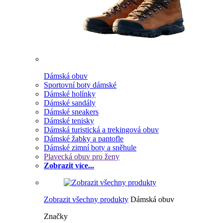
Dámská obuv
Sportovní boty dámské
Dámské holínky
Dámské sandály
Dámské sneakers
Dámské tenisky
Dámská turistická a trekingová obuv
Dámské žabky a pantofle
Dámské zimní boty a sněhule
Plavecká obuv pro ženy
Zobrazit více...
Zobrazit všechny produkty
Dámská obuv
Značky