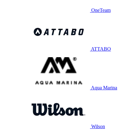
OneTeam
ATTABO
Aqua Marina
Wilson