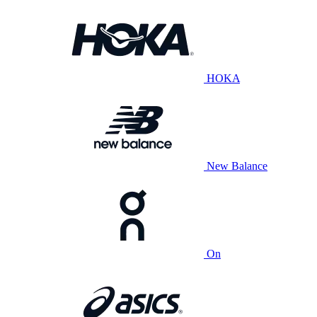
HOKA
New Balance
On