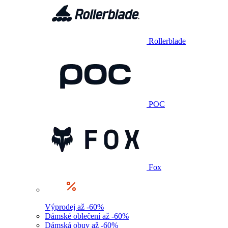
Rollerblade
POC
Fox
Výprodej až -60%
Dámské oblečení až -60%
Dámská obuv až -60%