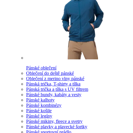
Pánské oblečení
Oblečení do deště pánské
Oblečení z merino vlny pánské
Pánská trička, T-shirty a tílka
Pánská trička a tílka s UV filtrem
Pánské bundy, kabáty a vesty
Pánské kalhoty
Pánské kombinézy
Pánské košile
Pánské legíny
Pánské mikiny, fleece a svetry
Pánské plavky a plavecké šortky
Pánské sportovní prádlo