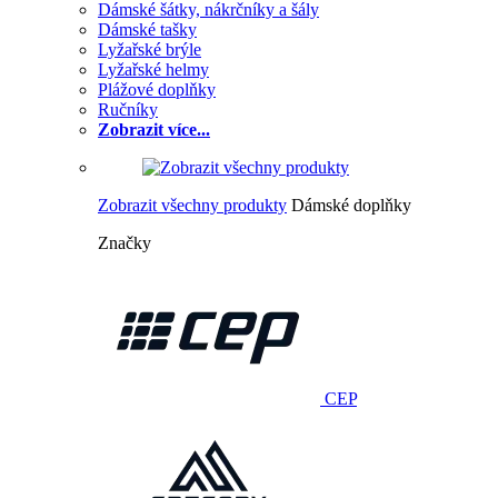
Dámské šátky, nákrčníky a šály
Dámské tašky
Lyžařské brýle
Lyžařské helmy
Plážové doplňky
Ručníky
Zobrazit více...
Zobrazit všechny produkty
Dámské doplňky
Značky
CEP